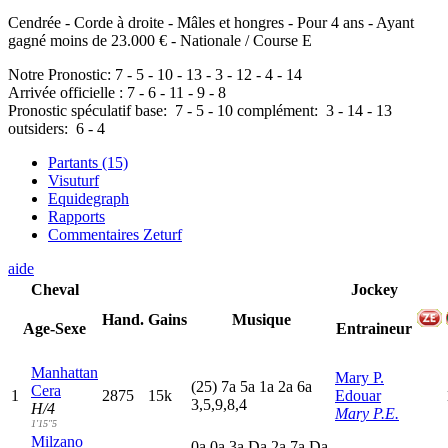
Cendrée - Corde à droite - Mâles et hongres - Pour 4 ans - Ayant
gagné moins de 23.000 € - Nationale / Course E
Notre Pronostic:
7
-
5
-
10
-
13
-
3
-
12
-
4
-
14
Arrivée officielle :
7
-
6
-
11
-
9
-
8
Pronostic spéculatif
base:
7
-
5
-
10
complément:
3
-
14
-
13
outsiders:
6
-
4
Partants (15)
Visuturf
Equidegraph
Rapports
Commentaires Zeturf
aide
Cheval
Jockey
Hand.
Gains
Musique
Age-Sexe
Entraineur
Manhattan
Mary P.
(25)
7
a
5
a
1
a
2
a
6
a
Cera
1
2875
15k
Edouar
3,5,9,8,4
H/4
Mary P.E.
1'15"5
Milzano
0
a
0
a
3
a
D
a
2
a
7
a
D
a