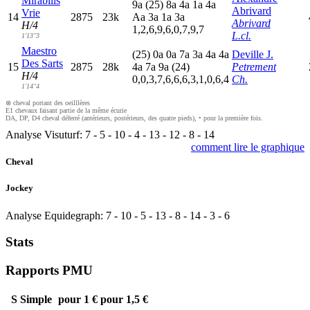
Mirabilis
9
a
(25)
8
a
4
a
1
a
4
a
Abrivard
Vrie
14
2875
23k
A
a
3
a
1
a
3
a
Abrivard
H/4
1,2,6,9,6,0,7,9,7
L.cl.
1'13"3
Maestro
(25)
0
a
0
a
7
a
3
a
4
a
4
a
Deville J.
Des Sarts
15
2875
28k
4
a
7
a
9
a
(24)
Petrement
H/4
0,0,3,7,6,6,6,3,1,0,6,4
Ch.
1'14"4
⊗ cheval portant des oeilllères
E1 chevaux faisant partie de la même écurie
DA, DP, D4 cheval déferré (antérieurs, postérieurs, des quatre pieds), • pour la première fois.
Analyse Visuturf:
7
-
5
-
10
-
4
-
13
-
12
-
8
-
14
comment lire le graphique
Cheval
Jockey
Analyse Equidegraph:
7
-
10
-
5
-
13
-
8
-
14
-
3
-
6
Stats
Rapports PMU
S
Simple
pour 1 €
pour 1,5 €