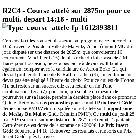
R2C4
- Course attelé sur 2875m pour ce
multi, départ
14:18
-
multi
Cordemais et les 3 ans et plus seront au programme ce mercredi à
16h55 avec le Prix de la Ville de Malville, 7ème réunion PMU du
jour, disputé sur une distance de 2825m, que convoiteront 16
concurrents. Vinci Pierji (16), le plus riche du lot et associé à M.
Barre pour l’occasion, ne sera pas facile à devancer. Il faudra
également compter avec la candidature de Aaron Boko (2), qui
devrait profiter de l’aide de E. Raffin. Tallien (9), lui, en forme, ne
devra pas être négligé à l'heure du choix. Pour ce qui est de Horton
(1), qui reste sur un succès, elle est à retenir en fin d'une
combinaison. Teila (7), pour finir, qui semble en mesure de
poursuivre sur sa lancée, prendra la dernière place dans ce pronostic
Quinté. Retrouvez nos
pronostics
pour le multi
Prix Insert Gédé
4ème course PMU/Zeturf disputée au trot attelé sur l'
hippodrome
de Meslay Du Maine
(2nde Réunion PMU). Ce
multi
du jeudi 28
mai 2026 se court sur une distance de 2875m et réunit 15 partants.
Cette épreuve est dotée de la somme de 20000€. Le
Prix Insert
Gédé
débutera à 14:18. Retrouvez les résultats et rapports du Prix
Insert Gédé après l'arrivée.