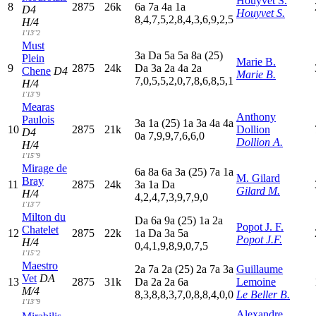
Houyvet S.
8
2875
26k
6
a
7
a
4
a
1
a
D4
Houyvet S.
8,4,7,5,2,8,4,3,6,9,2,5
H/4
1'13"2
Must
3
a
D
a
5
a
5
a
8
a
(25)
Plein
Marie B.
9
2875
24k
D
a
3
a
2
a
4
a
2
a
Chene
D4
Marie B.
7,0,5,5,2,0,7,8,6,8,5,1
H/4
1'13"9
Mearas
Anthony
Paulois
3
a
1
a
(25)
1
a
3
a
4
a
4
a
10
2875
21k
Dollion
D4
0
a
7,9,9,7,6,6,0
Dollion A.
H/4
1'15"9
Mirage de
6
a
8
a
6
a
3
a
(25)
7
a
1
a
M. Gilard
Bray
11
2875
24k
3
a
1
a
D
a
Gilard M.
H/4
4,2,4,7,3,9,7,9,0
1'13"7
Milton du
D
a
6
a
9
a
(25)
1
a
2
a
Popot J. F.
Chatelet
12
2875
22k
1
a
D
a
3
a
5
a
Popot J.F.
H/4
0,4,1,9,8,9,0,7,5
1'15"2
Maestro
2
a
7
a
2
a
(25)
2
a
7
a
3
a
Guillaume
Vet
DA
13
2875
31k
D
a
2
a
2
a
6
a
Lemoine
M/4
8,3,8,8,3,7,0,8,8,4,0,0
Le Beller B.
1'13"9
Alexandre