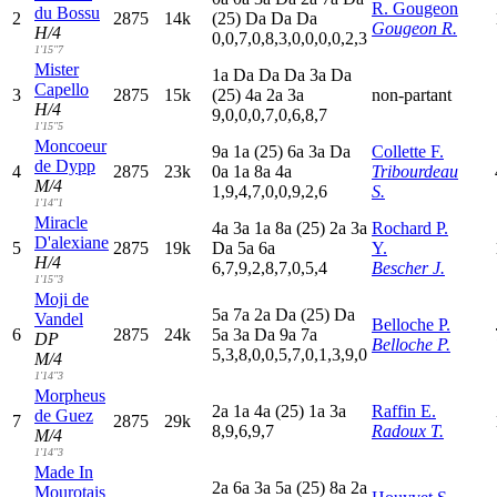
R. Gougeon
du Bossu
2
2875
14k
(25)
D
a
D
a
D
a
Gougeon R.
H/4
0,0,7,0,8,3,0,0,0,0,2,3
1'15"7
Mister
1
a
D
a
D
a
D
a
3
a
D
a
Capello
3
2875
15k
(25)
4
a
2
a
3
a
non-partant
H/4
9,0,0,0,7,0,6,8,7
1'15"5
Moncoeur
9
a
1
a
(25)
6
a
3
a
D
a
Collette F.
de Dypp
4
2875
23k
0
a
1
a
8
a
4
a
Tribourdeau
M/4
1,9,4,7,0,0,9,2,6
S.
1'14"1
Miracle
4
a
3
a
1
a
8
a
(25)
2
a
3
a
Rochard P.
D'alexiane
5
2875
19k
D
a
5
a
6
a
Y.
H/4
6,7,9,2,8,7,0,5,4
Bescher J.
1'15"3
Moji de
5
a
7
a
2
a
D
a
(25)
D
a
Vandel
Belloche P.
6
2875
24k
5
a
3
a
D
a
9
a
7
a
DP
Belloche P.
5,3,8,0,0,5,7,0,1,3,9,0
M/4
1'14"3
Morpheus
2
a
1
a
4
a
(25)
1
a
3
a
Raffin E.
de Guez
7
2875
29k
8,9,6,9,7
Radoux T.
M/4
1'14"3
Made In
2
a
6
a
3
a
5
a
(25)
8
a
2
a
Mourotais