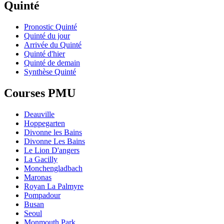
Quinté
Pronostic Quinté
Quinté du jour
Arrivée du Quinté
Quinté d'hier
Quinté de demain
Synthèse Quinté
Courses PMU
Deauville
Hoppegarten
Divonne les Bains
Divonne Les Bains
Le Lion D'angers
La Gacilly
Monchengladbach
Maronas
Royan La Palmyre
Pompadour
Busan
Seoul
Monmouth Park