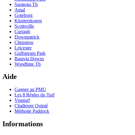
Saratoga Tb
Amal
Goteborg
Klosterskogen
Scottsville
Curragh
Downpatrick
Chepstow
Leicester
Gulfstream Park
Batavia Downs
Woodbine Tb
Aide
Gagner au PMU
Les 8 Règles du Turf
Visuturf
Challenge Quinté
Méthode Paddock
Informations