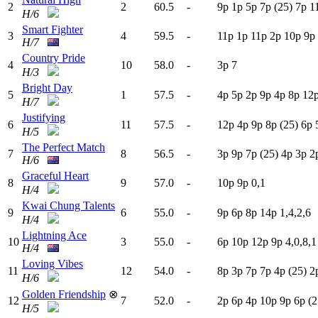
2
2
60.5
-
9
p
1
p
5
p
7
p
(25)
7
p
1
H/6
Smart Fighter
3
4
59.5
-
11p
1
p
11p
2
p
10p
9
p
H/7
Country Pride
4
10
58.0
-
3
p
7
H/3
Bright Day
5
1
57.5
-
4
p
5
p
2
p
9
p
4
p
8
p
12
H/7
Justifying
6
11
57.5
-
12p
4
p
9
p
8
p
(25)
6
p
H/5
The Perfect Match
7
8
56.5
-
3
p
9
p
7
p
(25)
4
p
3
p
2
H/6
Graceful Heart
8
9
57.0
-
10p
9
p
0,1
H/4
Kwai Chung Talents
9
6
55.0
-
9
p
6
p
8
p
14p
1,4,2,6
H/4
Lightning Ace
10
3
55.0
-
6
p
10p
12p
9
p
4,0,8,1
H/4
Loving Vibes
11
12
54.0
-
8
p
3
p
7
p
7
p
4
p
(25)
2
H/6
Golden Friendship
⊗
12
7
52.0
-
2
p
6
p
4
p
10p
9
p
6
p
(2
H/5