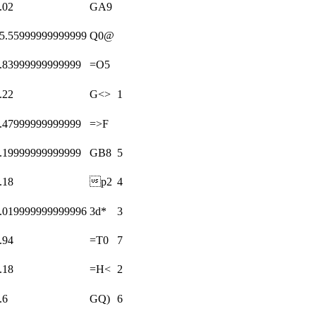
.02
GA9
5.55999999999999
Q0@
.83999999999999
=O5
.22
G<>
1
.47999999999999
=>F
.19999999999999
GB8
5
.18
p2
4
.019999999999996
3d*
3
.94
=T0
7
.18
=H<
2
.6
GQ)
6