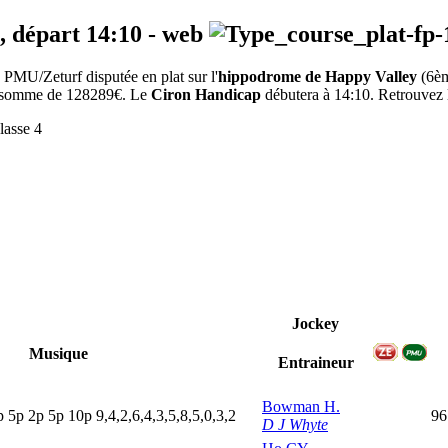
, départ
14:10
-
web
PMU/Zeturf disputée en plat sur l'
hippodrome de Happy Valley
(6è
 la somme de 128289€. Le
Ciron Handicap
débutera à 14:10. Retrouvez le
lasse 4
Jockey
Musique
Entraineur
Bowman H.
p
5
p
2
p
5
p
10p
9,4,2,6,4,3,5,8,5,0,3,2
96
D J Whyte