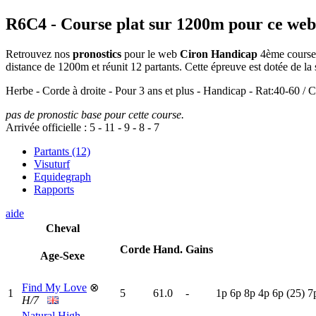
R6C4
- Course plat sur 1200m pour ce web
Retrouvez nos
pronostics
pour le web
Ciron Handicap
4ème course 
distance de 1200m et réunit 12 partants. Cette épreuve est dotée de
Herbe - Corde à droite - Pour 3 ans et plus - Handicap - Rat:40-60 / C
pas de pronostic base pour cette course.
Arrivée officielle :
5
-
11
-
9
-
8
-
7
Partants (12)
Visuturf
Equidegraph
Rapports
aide
Cheval
Corde
Hand.
Gains
Age-Sexe
Find My Love
⊗
1
5
61.0
-
1
p
6
p
8
p
4
p
6
p
(25)
7
H/7
Natural High