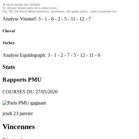
⊗ cheval portant des oeilllères
E1 chevaux faisant partie de la même écurie
DA, DP, D4 cheval déferré (antérieurs, postérieurs, des quatre pieds), • pour la première fois.
Analyse Visuturf:
3
-
1
-
6
-
2
-
5
-
11
-
12
-
7
Cheval
Jockey
Analyse Equidegraph:
3
-
1
-
2
-
7
-
5
-
12
-
11
-
6
Stats
Rapports PMU
COURSES DU 27/05/2026
jeudi 23 janvier
Vincennes