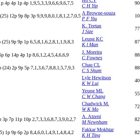
Ho CY
1p
4
p
4
p
1
p
4
p
1,9,5,3,3,9,6,6,9,6,7,5
90
C H Yip
A Browne-souza
(25)
12p
9
p
8
p
3
p
9,9,9,8,0,1,8,1,2,7,0,5
10
P F Yiu
K. Teetan
77
J Size
Leung KC
p
(25)
9
p
9
p
1
p
6,5,8,1,6,2,8,1,1,9,8,3
87
K l Man
J. Moreira
5
p
6
p
14p
4
p
1
p
8,6,1,2,4,5,4,6,6,9
88
C Fownes
Chau CL
p
(24)
2
p
9
p
5
p
7,1,3,6,7,8,8,1,5,7,9,3
88
C S Shum
Lyle Hewitson
40
K W Lui
Yeung ML
55
C W Chang
Chadwick M.
72
W K Mo
A. Atzeni
p
3
p
7
p
11p
10p
2,7,3,3,6,8,7,3,9,0,2,7
82
M Newnham
Fakkar Mokhtar
5)
1
p
9
p
6
p
2
p
8,4,6,0,1,4,9,1,4,8,4,2
82
K H Ting