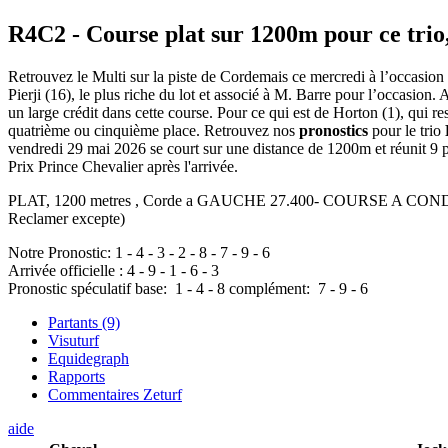
R4C2
- Course plat sur 1200m pour ce trio
Retrouvez le Multi sur la piste de Cordemais ce mercredi à l’occasion
Pierji (16), le plus riche du lot et associé à M. Barre pour l’occasion.
un large crédit dans cette course. Pour ce qui est de Horton (1), qui re
quatrième ou cinquième place. Retrouvez nos
pronostics
pour le trio
vendredi 29 mai 2026 se court sur une distance de 1200m et réunit 9 
Prix Prince Chevalier après l'arrivée.
PLAT, 1200 metres , Corde a GAUCHE 27.400- COURSE A CONDITIONS 
Reclamer excepte)
Notre Pronostic:
1
-
4
-
3
-
2
-
8
-
7
-
9
-
6
Arrivée officielle :
4
-
9
-
1
-
6
-
3
Pronostic spéculatif
base:
1
-
4
-
8
complément:
7
-
9
-
6
Partants (9)
Visuturf
Equidegraph
Rapports
Commentaires Zeturf
aide