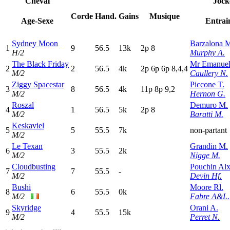
Cheval
Jock
Corde
Hand.
Gains
Musique
Age-Sexe
Entrai
Sydney Moon
Barzalona 
1
9
56.5
13k
2
p
8
H/2
Murphy A.
The Black Friday
Mr Emanuel
2
2
56.5
4k
2
p
6
p
6
p
8,4,4
M/2
Caullery N.
Ziggy Spacestar
Piccone T.
3
8
56.5
4k
11p
8
p
9,2
M/2
Hernon G.
Roszal
Demuro M.
4
1
56.5
5k
2
p
8
M/2
Baratti M.
Keskaviel
5
5
55.5
7k
non-partant
M/2
Le Texan
Grandin M.
6
3
55.5
2k
M/2
Nigge M.
Cloudbusting
Pouchin Alx
7
7
55.5
-
M/2
Devin Hf.
Bushi
Moore Rl.
8
6
55.5
0k
M/2
Fabre A&L.
Skyridge
Orani A.
9
4
55.5
15k
M/2
Perret N.