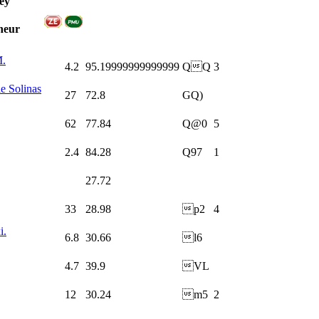
ey
neur
M.
4.2
95.19999999999999
QQ
3
e Solinas
27
72.8
GQ)
62
77.84
Q@0
5
2.4
84.28
Q97
1
27.72
33
28.98
p2
4
i.
6.8
30.66
l6
4.7
39.9
VL
12
30.24
m5
2