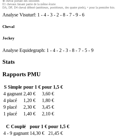
⊗ cheval portant des oeilllères
E1 chevaux faisant partie de la même écurie
DA, DP, D4 cheval déferré (antérieurs, postérieurs, des quatre pieds), • pour la première fois.
Analyse Visuturf:
1
-
4
-
3
-
2
-
8
-
7
-
9
-
6
Cheval
Jockey
Analyse Equidegraph:
1
-
4
-
2
-
3
-
8
-
7
-
5
-
9
Stats
Rapports PMU
S
Simple
pour 1 €
pour 1,5 €
4
gagnant
2,40 €
3,60 €
4
placé
1,20 €
1,80 €
9
placé
2,30 €
3,45 €
1
placé
1,40 €
2,10 €
C
Couplé
pour 1 €
pour 1,5 €
4 - 9
gagnant
14,30 €
21,45 €