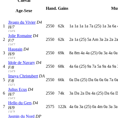
Cheval
Hand.
Gains
Mus
Age-Sexe
Jivago du Vivier
D4
1
2550
62k
1
a
1
a
1
a
1
a
7
a
(25)
1
a
3
a
6
a
H/7
1'14"6
Jolie Romaine
D4
2
2550
62k
2
a
1
a
(25)
5
a
A
m
3
a
2
a
2
a
2
F/7
1'14"7
Haugain
D4
3
2550
69k
8
a
8
m
4
a
4
a
(25)
0
a
3
a
4
a
0
H/9
1'14"4
Idole de Navary
D4
4
2550
68k
4
a
6
a
(25)
9
a
7
a
5
a
9
a
4
a
9
a
F/8
1'14"9
Imaya Christubert
DA
5
2550
66k
0
a
D
a
(25)
D
a
0
a
0
a
0
a
7
a
0
F/8
1'12"1
Julius Ecus
D4
6
2550
74k
3
a
D
a
2
a
D
a
4
a
(25)
D
a
6
a
H/7
1'14"3
Hello du Gers
D4
7
2575
122k
4
a
0
a
3
a
(25)
0
a
4
m
0
a
3
a
3
H/9
1'11"9
Jasmin du Nord
DP