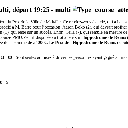
ulti, départ
19:25
-
multi
ion du Prix de la Ville de Malville. Ce rendez-vous d'attelé, qui a lie
 associé à M. Barre pour l’occasion. Aaron Boko (2), qui devrait profiter
n (1), qui reste sur un succès. Enfin, Teila (7), qui semble en mesure 
ourse PMU/Zeturf disputée au trot attelé sur l'
hippodrome de Reims
otée de la somme de 24000€. Le
Prix de l'Hippodrome de Reims
débute
68.000. Sont seules admises à driver les personnes ayant gagné au moins 
0
-
5