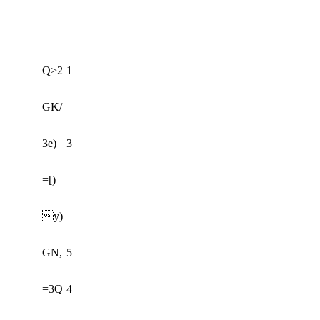
Q>2
1
GK/
3e)
3
=[)
y)
GN,
5
=3Q
4