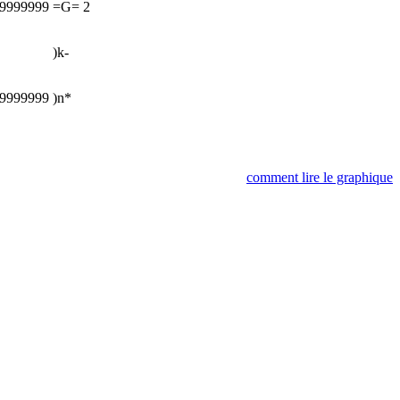
99999999
=G=
2
)k-
99999999
)n*
comment lire le graphique