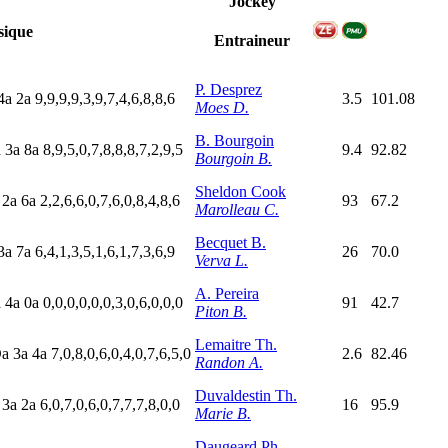
Jockey
ique
Entraineur
P. Desprez
4
a
2
a
9,9,9,9,3,9,7,4,6,8,8,6
3.5
101.08
Moes D.
B. Bourgoin
a
3
a
8
a
8,9,5,0,7,8,8,8,7,2,9,5
9.4
92.82
Bourgoin B.
Sheldon Cook
a
2
a
6
a
2,2,6,6,0,7,6,0,8,4,8,6
93
67.2
Marolleau C.
Becquet B.
3
a
7
a
6,4,1,3,5,1,6,1,7,3,6,9
26
70.0
Verva L.
A. Pereira
a
4
a
0
a
0,0,0,0,0,0,3,0,6,0,0,0
91
42.7
Piton B.
Lemaitre Th.
D
a
3
a
4
a
7,0,8,0,6,0,4,0,7,6,5,0
2.6
82.46
Randon A.
Duvaldestin Th.
a
3
a
2
a
6,0,7,0,6,0,7,7,7,8,0,0
16
95.9
Marie B.
Daugeard Ph.