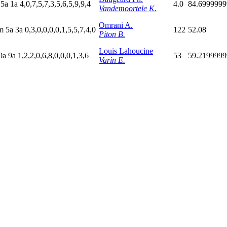
a
5
a
1
a
4,0,7,5,7,3,5,6,5,9,9,4
4.0
84.699999
Vandemoortele K.
Omrani A.
m
5
a
3
a
0,3,0,0,0,0,1,5,5,7,4,0
122
52.08
Piton B.
Louis Lahoucine
0
a
9
a
1,2,2,0,6,8,0,0,0,1,3,6
53
59.219999
Varin E.