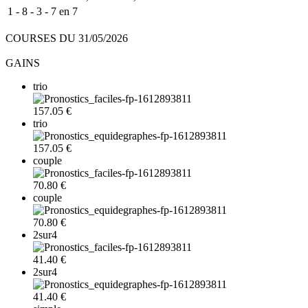
1 - 8 - 3 - 7 en 7
COURSES DU 31/05/2026
GAINS
trio
157.05 €
trio
157.05 €
couple
70.80 €
couple
70.80 €
2sur4
41.40 €
2sur4
41.40 €