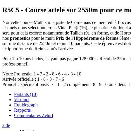
R5C5
- Course attelé sur 2550m pour ce m
Nouvelle course Multi sur la piste de Cordemais ce mercredi à l’occas
lesquels nous sélectionnerons Vinci Pierji (16), le plus riche du lot et
sera pour cela escorté notamment de Tallien (9), en forme, et de Horto
nos
pronostics
pour le multi
Prix de l'Hippodrome de Reims
5ème c
sur une distance de 2550m et réunit 10 partants. Cette épreuve est d
l'Hippodrome de Reims après l'arrivée.
Pour 7 à 10 ans inclus, n'ayant pas gagné 128.000. - Recul de 25 m. à 
professionnel).
Notre Pronostic:
1
-
7
-
2
-
8
-
6
-
4
-
3
-
10
Arrivée officielle :
1
-
8
-
3
-
7
-
6
Pronostic spéculatif
base:
7
-
1
-
2
complément:
8
-
9
-
6
outsiders:
1
Partants (10)
Visuturf
Equidegraph
Rapports
Commentaires Zeturf
aide