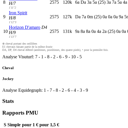
8
2575
120k
6
a
D
a
3
a
5
a
(25)
3
a
7
a
5
a
4
H/7
1'11"2
Iron Spirit
9
2575
127k
D
a
7
a
0
m
(25)
0
a
0
a
0
a
9
a
5
H/8
1'12"3
Horizon D'amaro
D4
10
2575
131k
9
a
8
a
8
a
0
a
4
a
2
a
(25)
0
a
0
a
H/9
1'13"7
⊗ cheval portant des oeilllères
E1 chevaux faisant partie de la même écurie
DA, DP, D4 cheval déferré (antérieurs, postérieurs, des quatre pieds), • pour la première fois.
Analyse Visuturf:
7
-
1
-
8
-
2
-
6
-
9
-
10
-
5
Cheval
Jockey
Analyse Equidegraph:
1
-
7
-
8
-
2
-
6
-
4
-
3
-
9
Stats
Rapports PMU
S
Simple
pour 1 €
pour 1,5 €