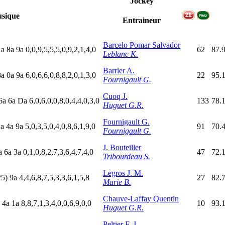
Jockey
sique
Entraineur
Barcelo Pomar Salvador
1
a
8
a
9
a
0,0,9,5,5,5,0,9,2,1,4,0
62
87.
Leblanc K.
Barrier A.
8
a
0
a
9
a
6,0,6,6,0,8,8,2,0,1,3,0
22
95.
Fournigault G.
Cuoq J.
6
a
6
a
D
a
6,0,6,0,0,8,0,4,4,0,3,0
133
78.
Huguet G.R.
Fournigault G.
2
a
4
a
9
a
5,0,3,5,0,4,0,8,6,1,9,0
91
70.
Fournigault G.
J. Bouteiller
a
6
a
3
a
0,1,0,8,2,7,3,6,4,7,4,0
47
72.
Tribourdeau S.
Legros J. M.
25)
9
a
4,4,6,8,7,5,3,3,6,1,5,8
27
82.
Marie B.
Chauve-Laffay Quentin
a
4
a
1
a
8,8,7,1,3,4,0,0,6,9,0,0
10
93.
Huguet G.R.
Peltier F. J.