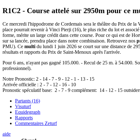
R1C2
- Course attelé sur 2950m pour ce m
Ce mercredi l'hippodrome de Cordemais sera le théâtre du Prix de la V
place pourrait revenir à Vinci Pierji (16), le plus riche du lot et associ
forme, mérite un large crédit dans cette course. Pour ce qui est de Hor
sur sa lancée, prendra place dans notre combinaison. Retrouvez nos
p
PMU). Ce
multi
du lundi 1 juin 2026 se court sur une distance de 29
résultats et rapports du Prix de Saint-Menoux après l'arrivée.
Pour 6 ans, n'ayant pas gagné 105.000. - Recul de 25 m. à 54.000. Sont
professionnel).
Notre Pronostic:
2
-
14
-
7
-
9
-
12
-
1
-
13
-
15
Arrivée officielle :
2
-
7
-
12
-
16
-
10
Pronostic spéculatif
base:
2
-
7
-
9
complément:
14
-
12
-
15
outsider
Partants (16)
Visuturf
Equidegraph
Rapports
Commentaires Zeturf
aide