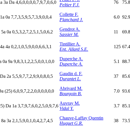
1
a
3
a
D
a
4,6,0,0,0,0,7,9,7,0,6,0
76
75.
Peltier F.J.
Collette F.
1
a
0
a
7,7,3,5,9,5,7,3,9,0,0,4
6.0
92.
Planchard J.
Gendrot A.
a
5
a
0
a
0,5,3,2,7,2,5,1,5,0,6,2
11
69.
Sassier M.
Tintillier A.
4
a
4
a
0,2,1,0,5,9,0,0,6,6,3,1
125
67.
Ent. Allard S.E.
Duperche A.
a
0
a
9
a
9,8,3,1,2,2,5,0,0,1,0,0
5.1
88.
Duperche A.
Gaudin d. F.
D
a
2
a
5,5,9,7,7,2,9,9,0,8,0,5
37
85.
Durantet L.
Abrivard M.
D
a
(25)
6,0,9,7,2,2,0,0,0,0,0,0
7.0
93.
Bourgoin B.
Auvray M.
25)
D
a
1
a
3,7,9,7,6,0,2,5,0,9,7,6
3.7
85.
Vidal Y.
Chauve-Laffay Quentin
a
8
a
3
a
2,1,5,9,0,1,0,4,2,7,4,5
38
73.
Huguet G.R.