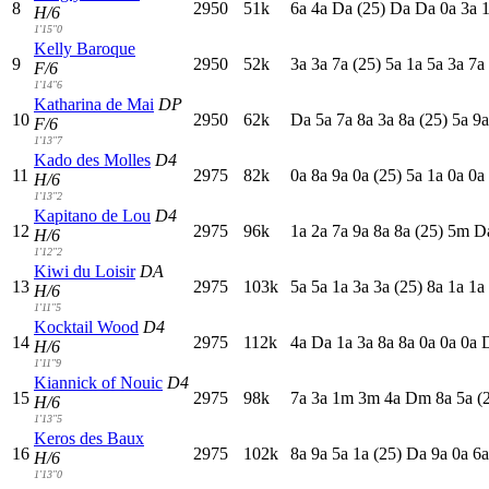
8
2950
51k
6
a
4
a
D
a
(25)
D
a
D
a
0
a
3
a
H/6
1'15"0
Kelly Baroque
9
2950
52k
3
a
3
a
7
a
(25)
5
a
1
a
5
a
3
a
7
a
F/6
1'14"6
Katharina de Mai
DP
10
2950
62k
D
a
5
a
7
a
8
a
3
a
8
a
(25)
5
a
9
F/6
1'13"7
Kado des Molles
D4
11
2975
82k
0
a
8
a
9
a
0
a
(25)
5
a
1
a
0
a
0
a
H/6
1'13"2
Kapitano de Lou
D4
12
2975
96k
1
a
2
a
7
a
9
a
8
a
8
a
(25)
5
m
D
H/6
1'12"2
Kiwi du Loisir
DA
13
2975
103k
5
a
5
a
1
a
3
a
3
a
(25)
8
a
1
a
1
a
H/6
1'11"5
Kocktail Wood
D4
14
2975
112k
4
a
D
a
1
a
3
a
8
a
8
a
0
a
0
a
0
a
H/6
1'11"9
Kiannick of Nouic
D4
15
2975
98k
7
a
3
a
1
m
3
m
4
a
D
m
8
a
5
a
(
H/6
1'13"5
Keros des Baux
16
2975
102k
8
a
9
a
5
a
1
a
(25)
D
a
9
a
0
a
6
H/6
1'13"0