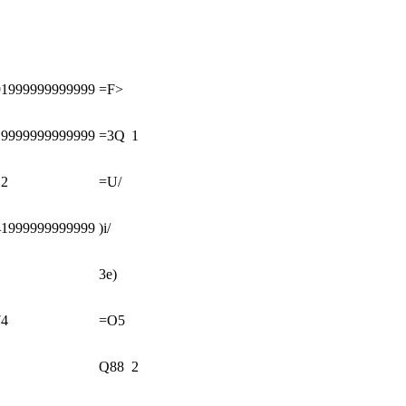
91999999999999
=F>
19999999999999
=3Q
1
12
=U/
41999999999999
)i/
1
3e)
74
=O5
1
Q88
2