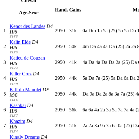
Cheval
Hand.
Gains
Mu
Age-Sexe
Kenor des Landes
D4
1
2950
31k
0
a
D
m
1
a
5
a
(25)
5
a
5
a
D
a
H/6
1'14"5
Kalin Elde
D4
2
2950
50k
4
m
D
a
4
a
4
a
D
a
(25)
2
a
2
a
H/6
1'13"5
Katieu de Couzan
3
2950
41k
4
a
D
a
4
a
D
a
D
a
2
a
(25)
D
a
H/6
1'15"4
Killer Cruz
D4
4
2950
44k
5
a
D
a
7
a
(25)
5
a
D
a
6
a
D
a
H/6
1'12"9
Kiff du Manolet
DP
5
2950
44k
D
a
9
a
D
a
2
a
8
a
3
a
7
a
(25)
4
M/6
1'14"6
Kashkai
D4
6
2950
56k
6
a
6
a
4
a
2
a
3
a
5
a
7
a
7
a
4
a
(
H/6
1'13"7
Khazim
D4
7
2950
51k
2
a
2
a
3
a
9
a
7
a
6
a
0
a
(25)
D
H/6
1'13"4
Kingly Dreams
D4