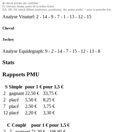
⊗ cheval portant des oeilllères
E1 chevaux faisant partie de la même écurie
DA, DP, D4 cheval déferré (antérieurs, postérieurs, des quatre pieds), • pour la première fois.
Analyse Visuturf:
2
-
14
-
9
-
7
-
1
-
13
-
12
-
15
Cheval
Jockey
Analyse Equidegraph:
9
-
2
-
14
-
7
-
15
-
12
-
13
-
8
Stats
Rapports PMU
S
Simple
pour 1 €
pour 1,5 €
2
gagnant
22,50 €
33,75 €
2
placé
5,50 €
8,25 €
7
placé
2,50 €
3,75 €
12
placé
2,20 €
3,30 €
C
Couplé
pour 1 €
pour 1,5 €
2 - 7
gagnant
71,30 €
106,95 €