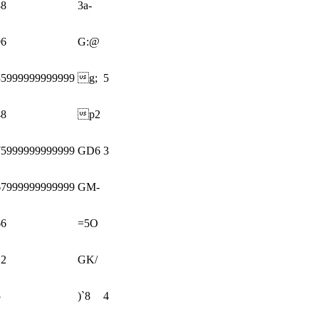
88
3a-
96
G:@
85999999999999
g;
5
48
p2
75999999999999
GD6
3
67999999999999
GM-
66
=5O
12
GK/
5
)`8
4