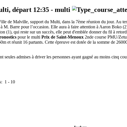
ulti, départ
12:35
-
multi
ille de Malville, support du Multi, dans la 7ème réunion du jour. Au t
é à M. Barre pour l’occasion. Elle aura à faire attention à Aaron Boko (2),
ton (1), qui reste sur un succès, elle peut d'emblée donner du fil à retor
ronostics
pour le multi
Prix de Saint-Menoux
2nde course PMU/Zeturf d
50m et réunit 16 partants. Cette épreuve est dotée de la somme de 260
 seules admises à driver les personnes ayant gagné au moins cinq courses
s:
1
-
10