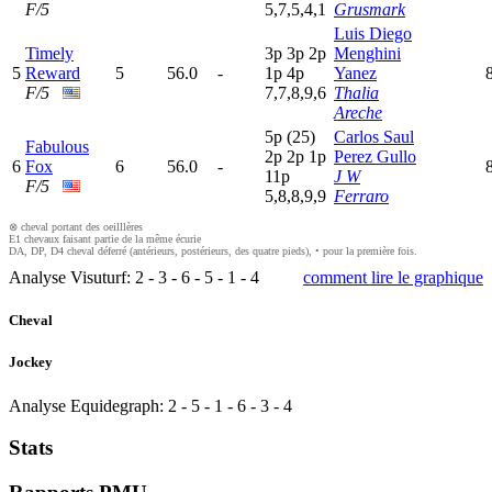
F/5
5,7,5,4,1
Grusmark
Luis Diego
Timely
3
p
3
p
2
p
Menghini
5
Reward
5
56.0
-
1
p
4
p
Yanez
F/5
7,7,8,9,6
Thalia
Areche
5
p
(25)
Carlos Saul
Fabulous
2
p
2
p
1
p
Perez Gullo
6
Fox
6
56.0
-
11p
J W
F/5
5,8,8,9,9
Ferraro
⊗ cheval portant des oeilllères
E1 chevaux faisant partie de la même écurie
DA, DP, D4 cheval déferré (antérieurs, postérieurs, des quatre pieds), • pour la première fois.
Analyse Visuturf:
2
-
3
-
6
-
5
-
1
-
4
comment lire le graphique
Cheval
Jockey
Analyse Equidegraph:
2
-
5
-
1
-
6
-
3
-
4
Stats