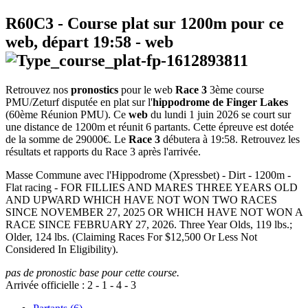
R60C3
- Course plat sur 1200m pour ce
web, départ
19:58
-
web
Retrouvez nos
pronostics
pour le web
Race 3
3ème course
PMU/Zeturf disputée en plat sur l'
hippodrome de Finger Lakes
(60ème Réunion PMU). Ce
web
du lundi 1 juin 2026 se court sur
une distance de 1200m et réunit 6 partants. Cette épreuve est dotée
de la somme de 29000€. Le
Race 3
débutera à 19:58. Retrouvez les
résultats et rapports du Race 3 après l'arrivée.
Masse Commune avec l'Hippodrome (Xpressbet) - Dirt - 1200m -
Flat racing - FOR FILLIES AND MARES THREE YEARS OLD
AND UPWARD WHICH HAVE NOT WON TWO RACES
SINCE NOVEMBER 27, 2025 OR WHICH HAVE NOT WON A
RACE SINCE FEBRUARY 27, 2026. Three Year Olds, 119 lbs.;
Older, 124 lbs. (Claiming Races For $12,500 Or Less Not
Considered In Eligibility).
pas de pronostic base pour cette course.
Arrivée officielle :
2
-
1
-
4
-
3