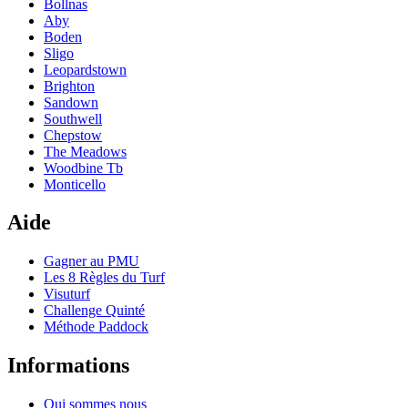
Bollnas
Aby
Boden
Sligo
Leopardstown
Brighton
Sandown
Southwell
Chepstow
The Meadows
Woodbine Tb
Monticello
Aide
Gagner au PMU
Les 8 Règles du Turf
Visuturf
Challenge Quinté
Méthode Paddock
Informations
Qui sommes nous