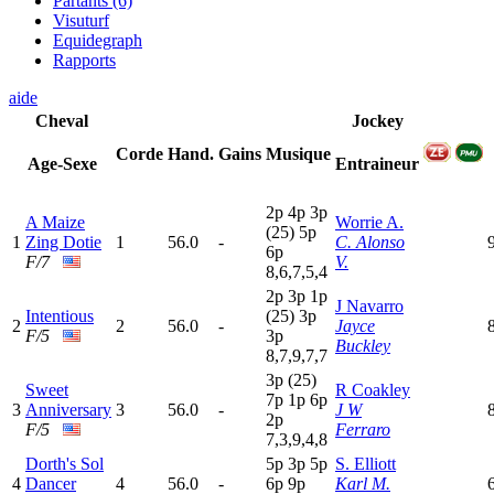
Partants (6)
Visuturf
Equidegraph
Rapports
aide
Cheval
Jockey
Corde
Hand.
Gains
Musique
Age-Sexe
Entraineur
2
p
4
p
3
p
A Maize
Worrie A.
(25)
5
p
1
Zing Dotie
1
56.0
-
C. Alonso
6
p
F/7
V.
8,6,7,5,4
2
p
3
p
1
p
J Navarro
Intentious
(25)
3
p
2
2
56.0
-
Jayce
F/5
3
p
Buckley
8,7,9,7,7
3
p
(25)
Sweet
R Coakley
7
p
1
p
6
p
3
Anniversary
3
56.0
-
J W
2
p
F/5
Ferraro
7,3,9,4,8
Dorth's Sol
5
p
3
p
5
p
S. Elliott
4
Dancer
4
56.0
-
6
p
9
p
Karl M.