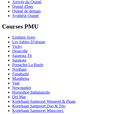
Arrivée du Quinté
Quinté d'hier
Quinté de demain
Synthèse Quinté
Courses PMU
Enghien Soisy
Les Sables D'olonne
Vichy
Deauville
Saratoga Tb
Saratoga
Pornichet La Baule
Northam
Funabashi
Mombetsu
Vaal
Newmarket
Horseshoe Indianapolis
Del Mar
Kortebaan Santpoort Winnend & Plaats
Kortebaan Santpoort Duo & Trio
Kortebaan Santpoort Winscore1