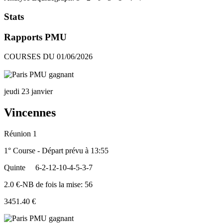
Stats
Rapports PMU
COURSES DU 01/06/2026
jeudi 23 janvier
Vincennes
Réunion 1
1° Course - Départ prévu à 13:55
Quinte
6-2-12-10-4-5-3-7
2.0 €-NB de fois la mise: 56
3451.40 €