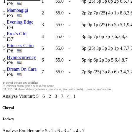
1
1
55.0
-
4
p
(25)
5
p
3
p
8
p
2
p
6,5,7,
F/8
Mambagigi
2
2
55.0
-
2
p
2
p
7
p
(25)
4
p
1
p
8,8,3,
F/5
Evening Edge
3
3
55.0
-
5
p
9
p
1
p
(25)
6
p
5
p
5,1,9,
F/4
Eros's Girl
4
4
55.0
-
3
p
4
p
7
p
6
p
7
p
7,6,3,4,3
F/7
Princess Cairo
5
5
55.0
-
6
p
(25)
3
p
3
p
3
p
1
p
4,7,7,
F/6
Hypnocurrency
6
6
55.0
-
5
p
4
p
6
p
2
p
3
p
5,6,4,8,7
F/6
Dream On Cara
7
7
55.0
-
7
p
6
p
(25)
3
p
8
p
6
p
3,4,7,
F/6
⊗ cheval portant des oeilllères
E1 chevaux faisant partie de la même écurie
DA, DP, D4 cheval déferré (antérieurs, postérieurs, des quatre pieds), • pour la première fois.
Analyse Visuturf:
5
-
6
-
2
-
3
-
7
-
4
-
1
Cheval
Jockey
Analyse Equidegraph:
5
-
2
-
6
-
3
-
1
-
4
-
7