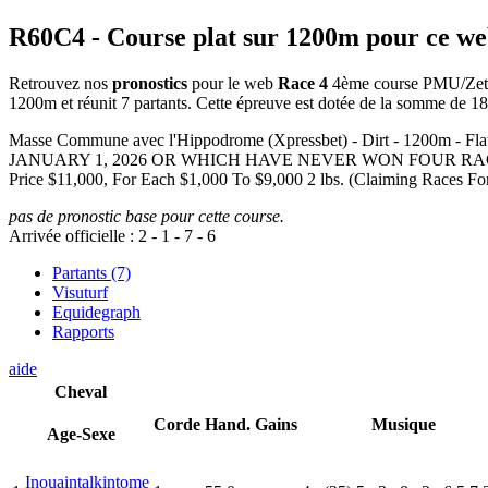
R60C4
- Course plat sur 1200m pour ce w
Retrouvez nos
pronostics
pour le web
Race 4
4ème course PMU/Zeturf
1200m et réunit 7 partants. Cette épreuve est dotée de la somme de 
Masse Commune avec l'Hippodrome (Xpressbet) - Dirt - 1
JANUARY 1, 2026 OR WHICH HAVE NEVER WON FOUR RACES OR THR
Price $11,000, For Each $1,000 To $9,000 2 lbs. (Claiming Races For
pas de pronostic base pour cette course.
Arrivée officielle :
2
-
1
-
7
-
6
Partants (7)
Visuturf
Equidegraph
Rapports
aide
Cheval
Corde
Hand.
Gains
Musique
Age-Sexe
Inouaintalkintome