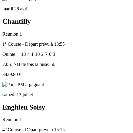
mardi 28 avril
Chantilly
Réunion 1
1° Course - Départ prévu à 13:55
Quinte
13-4-1-10-2-7-6-3
2.0 €-NB de fois la mise: 56
3429.80 €
samedi 13 juillet
Enghien Soisy
Réunion 1
4° Course - Départ prévu à 15:15