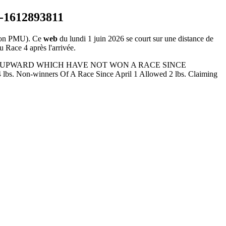
on PMU). Ce
web
du lundi 1 juin 2026 se court sur une distance de
u Race 4 après l'arrivée.
OLD AND UPWARD WHICH HAVE NOT WON A RACE SINCE
n-winners Of A Race Since April 1 Allowed 2 lbs. Claiming