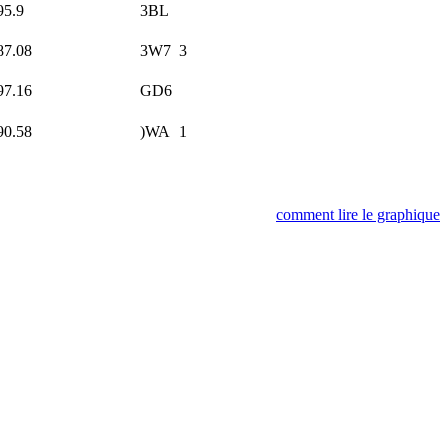
95.9
3BL
87.08
3W7
3
97.16
GD6
90.58
)WA
1
comment lire le graphique