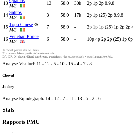
Quantas
13
13
58.0
30k
2
p
1
p
2
p
8,9,8
M/3
Salitos
14
3
58.0
17k
2
p
1
p
(25)
2
p
8,9,8
M/3
Topo Cinese
⊗
15
7
58.0
-
2
p
1
p
1
p
(25)
1
p
2
p
2
p
M/3
Venetian Prince
16
6
58.0
-
10p
4
p
2
p
2
p
(25)
1
p
6
M/3
⊗ cheval portant des oeilllères
E1 chevaux faisant partie de la même écurie
DA, DP, D4 cheval déferré (antérieurs, postérieurs, des quatre pieds), • pour la première fois.
Analyse Visuturf:
11
-
12
-
5
-
10
-
15
-
4
-
7
-
8
Cheval
Jockey
Analyse Equidegraph:
14
-
12
-
7
-
11
-
13
-
5
-
2
-
6
Stats
Rapports PMU