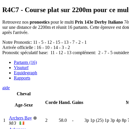
R4C7
- Course plat sur 2200m pour ce mul
Retrouvez nos
pronostics
pour le multi
Prix 143e Derby Italiano
7èm
sur une distance de 2200m et réunit 16 partants. Cette épreuve est 
après l'arrivée.
Notre Pronostic:
11
-
5
-
12
-
15
-
13
-
7
-
2
-
1
Arrivée officielle :
16
-
10
-
14
-
3
-
2
Pronostic spéculatif
base:
11
-
12
-
13
complément:
2
-
7
-
5
outsider
Partants (16)
Visuturf
Equidegraph
Rapports
aide
Cheval
Corde
Hand.
Gains
M
Age-Sexe
Archers Bay
⊗
1
2
58.0
-
3
p
1
p
(25)
1
p
3
p
4
p
8
p
M/3