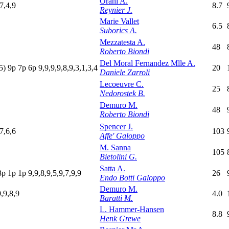
Orani A.
7,4,9
8.7
Reynier J.
Marie Vallet
6.5
Suborics A.
Mezzatesta A.
48
Roberto Biondi
Del Moral Fernandez Mlle A.
5)
9
p
7
p
6
p
9,9,9,9,8,9,3,1,3,4
20
Daniele Zarroli
Lecoeuvre C.
25
Nedorostek B.
Demuro M.
48
Roberto Biondi
Spencer J.
7,6,6
103
Affe' Galoppo
M. Sanna
105
Bietolini G.
Satta A.
3
p
1
p
1
p
9,9,8,9,5,9,7,9,9
26
Endo Botti Galoppo
Demuro M.
9,9,8,9
4.0
Baratti M.
L. Hammer-Hansen
8.8
Henk Grewe