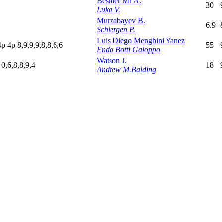
Besnier Mr A.
30
Luka V.
Murzabayev B.
6.9
Schiergen P.
Luis Diego Menghini Yanez
4
p
4
p
8,9,9,9,8,8,6,6
55
Endo Botti Galoppo
Watson J.
p
0,6,8,8,9,4
18
Andrew M.Balding