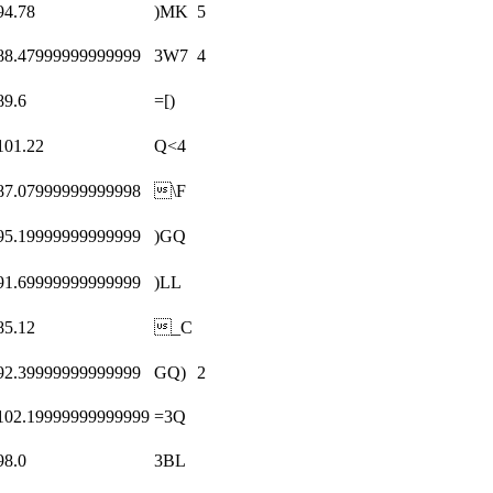
94.78
)MK
5
88.47999999999999
3W7
4
89.6
=[)
101.22
Q<4
87.07999999999998
\F
95.19999999999999
)GQ
91.69999999999999
)LL
85.12
_C
92.39999999999999
GQ)
2
102.19999999999999
=3Q
98.0
3BL