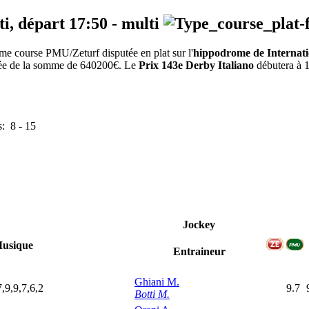
ti, départ
17:50
-
multi
e course PMU/Zeturf disputée en plat sur l'
hippodrome de Internati
dotée de la somme de 640200€. Le
Prix 143e Derby Italiano
débutera à 1
s:
8
-
15
Jockey
usique
Entraineur
Ghiani M.
7,9,9,7,6,2
9.7
Botti M.