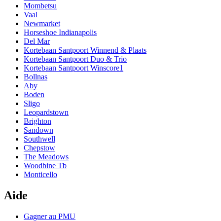
Mombetsu
Vaal
Newmarket
Horseshoe Indianapolis
Del Mar
Kortebaan Santpoort Winnend & Plaats
Kortebaan Santpoort Duo & Trio
Kortebaan Santpoort Winscore1
Bollnas
Aby
Boden
Sligo
Leopardstown
Brighton
Sandown
Southwell
Chepstow
The Meadows
Woodbine Tb
Monticello
Aide
Gagner au PMU