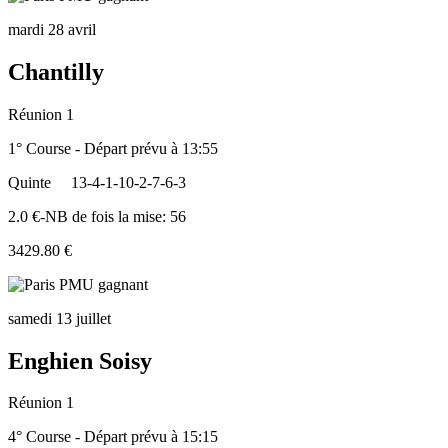
mardi 28 avril
Chantilly
Réunion 1
1° Course - Départ prévu à 13:55
Quinte
13-4-1-10-2-7-6-3
2.0 €-NB de fois la mise: 56
3429.80 €
samedi 13 juillet
Enghien Soisy
Réunion 1
4° Course - Départ prévu à 15:15