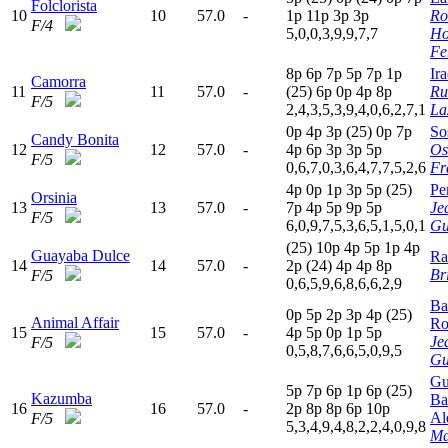
Folclorista
10
10
57.0
-
1
p
11p
3
p
3
p
Ro
F/4
5,0,0,3,9,9,7,7
Ho
Fe
8
p
6
p
7
p
5
p
7
p
1
p
Ira
Camorra
11
11
57.0
-
(25)
6
p
0
p
4
p
8
p
Ru
F/5
2,4,3,5,3,9,4,0,6,2,7,1
La
0
p
4
p
3
p
(25)
0
p
7
p
So
Candy Bonita
12
12
57.0
-
4
p
6
p
3
p
3
p
5
p
Os
F/5
0,6,7,0,3,6,4,7,7,5,2,6
Fr
4
p
0
p
1
p
3
p
5
p
(25)
Per
Orsinia
13
13
57.0
-
7
p
4
p
5
p
9
p
5
p
Jea
F/5
6,0,9,7,5,3,6,5,1,5,0,1
Gu
(25)
10p
4
p
5
p
1
p
4
p
Guayaba Dulce
Ra
14
14
57.0
-
2
p
(24)
4
p
4
p
8
p
Br
F/5
0,6,5,9,6,8,6,6,2,9
Ba
0
p
5
p
2
p
3
p
4
p
(25)
Animal Affair
Ro
15
15
57.0
-
4
p
5
p
0
p
1
p
5
p
Jea
F/5
0,5,8,7,6,6,5,0,9,5
Gu
Gu
5
p
7
p
6
p
1
p
6
p
(25)
Kazumba
Ba
16
16
57.0
-
2
p
8
p
8
p
6
p
10p
Al
F/5
5,3,4,9,4,8,2,2,4,0,9,8
Ma