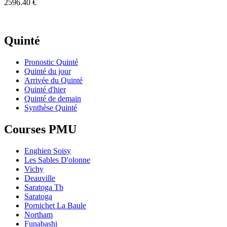
2596.40 €
Quinté
Pronostic Quinté
Quinté du jour
Arrivée du Quinté
Quinté d'hier
Quinté de demain
Synthèse Quinté
Courses PMU
Enghien Soisy
Les Sables D'olonne
Vichy
Deauville
Saratoga Tb
Saratoga
Pornichet La Baule
Northam
Funabashi