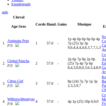
Equidegraph
aide
Cheval
Corde
Hand.
Gains
Musique
Age-Sexe
E
N
1
p
4
p
6
p
6
p
6
p
6
p
4
p
Amiguita Pepi
Co
1
1
57.0
-
7
p
(25)
3
p
3
p
Ca
F/5
9,6,4,4,4,4,6,3,7,7,1,3
Ag
Cr
2
p
6
p
7
p
0
p
2
p
0
p
Ag
Global Pancha
2
2
57.0
-
(25)
7
p
4
p
7
p
6
p
Er
F/5
8,4,3,0,8,0,3,6,3,4,8,9
Gu
Ar
Ke
Citrus Girl
8
p
(24)
7
p
7
p
1
p
3
p
Ba
3
3
57.0
-
2,3,3,9,7
Pa
F/5
Ch
Cr
Withorwithoutyou
Mo
4
4
57.0
-
4
p
1
p
(25)
10p
6,9,0
Fr
F/4