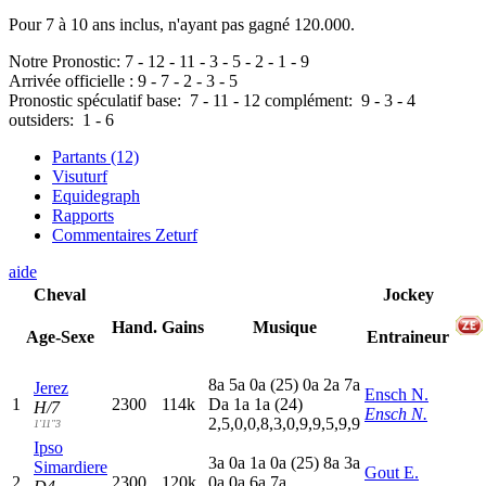
Pour 7 à 10 ans inclus, n'ayant pas gagné 120.000.
Notre Pronostic:
7
-
12
-
11
-
3
-
5
-
2
-
1
-
9
Arrivée officielle :
9
-
7
-
2
-
3
-
5
Pronostic spéculatif
base:
7
-
11
-
12
complément:
9
-
3
-
4
outsiders:
1
-
6
Partants (12)
Visuturf
Equidegraph
Rapports
Commentaires Zeturf
aide
Cheval
Jockey
Hand.
Gains
Musique
Age-Sexe
Entraineur
8
a
5
a
0
a
(25)
0
a
2
a
7
a
Jerez
Ensch N.
1
2300
114k
D
a
1
a
1
a
(24)
H/7
Ensch N.
2,5,0,0,8,3,0,9,9,5,9,9
1'11"3
Ipso
3
a
0
a
1
a
0
a
(25)
8
a
3
a
Simardiere
Gout E.
2
2300
120k
0
a
0
a
6
a
7
a