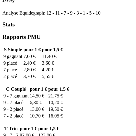
Jockey
Analyse Equidegraph:
12
-
11
-
7
-
9
-
3
-
1
-
5
-
10
Stats
Rapports PMU
S
Simple
pour 1 €
pour 1,5 €
9
gagnant
7,60 €
11,40 €
9
placé
2,40 €
3,60 €
7
placé
2,80 €
4,20 €
2
placé
3,70 €
5,55 €
C
Couplé
pour 1 €
pour 1,5 €
9 - 7
gagnant
14,50 €
21,75 €
9 - 7
placé
6,80 €
10,20 €
9 - 2
placé
13,00 €
19,50 €
7 - 2
placé
10,70 €
16,05 €
T
Trio
pour 1 €
pour 1,5 €
9 - 7 - 2
82,00 €
123,00 €