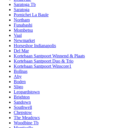
Saratoga Tb
Saratoga
Pornichet La Baule
Northam
Funabashi
Mombetsu
Vaal
Newmarket
Horseshoe Indianapolis
Del Mar
Kortebaan Santpoort Winnend & Plaats
Kortebaan Santpoort Duo & Trio
Kortebaan Santpoort Winscore1
Bollnas
Aby
Boden
Sligo
Leopardstown
Brighton
Sandown
Southwell
Chepstow
The Meadows
Woodbine Tb
Monticello