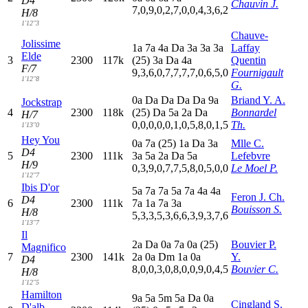
D4
Chauvin J.
7,0,9,0,2,7,0,0,4,3,6,2
H/8
1'12"3
Chauve-
Jolissime
1
a
7
a
4
a
D
a
3
a
3
a
3
a
Laffay
Elde
3
2300
117k
(25)
3
a
D
a
4
a
Quentin
F/7
9,3,6,0,7,7,7,7,0,6,5,0
Fournigault
1'12"8
G.
0
a
D
a
D
a
D
a
D
a
9
a
Briand Y. A.
Jockstrap
4
2300
118k
(25)
D
a
5
a
2
a
D
a
Bonnardel
H/7
0,0,0,0,0,1,0,5,8,0,1,5
Th.
1'13"0
Hey You
0
a
7
a
(25)
1
a
D
a
3
a
Mlle C.
D4
5
2300
111k
3
a
5
a
2
a
D
a
5
a
Lefebvre
H/9
0,3,9,0,7,7,5,8,0,5,0,0
Le Moel P.
1'12"7
Ibis D'or
5
a
7
a
7
a
5
a
7
a
4
a
4
a
Feron J. Ch.
D4
6
2300
111k
7
a
1
a
7
a
3
a
Bouisson S.
H/8
5,3,3,5,3,6,6,3,9,3,7,6
1'13"7
Il
2
a
D
a
0
a
7
a
0
a
(25)
Bouvier P.
Magnifico
7
2300
141k
2
a
0
a
D
m
1
a
0
a
Y.
D4
8,0,0,3,0,8,0,0,9,0,4,5
Bouvier C.
H/8
1'12"5
Hamilton
9
a
5
a
5
m
5
a
D
a
0
a
Cingland S.
D'alb