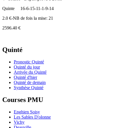
Quinte
16-6-15-11-1-9-14
2.0 €-NB de fois la mise: 21
2596.40 €
Quinté
Pronostic Quinté
Quinté du jour
Arrivée du Quinté
Quinté d'hier
Quinté de demain
Synthèse Quinté
Courses PMU
Enghien Soisy
Les Sables D'olonne
Vichy
Deauville