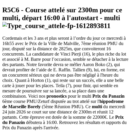
R5C6
- Course attelé sur 2300m pour ce
multi, départ
16:00
à l'autostart -
multi
Cordemais et les 3 ans et plus seront à l’ordre du jour ce mercredi à
16h55 avec le Prix de la Ville de Malville, 7ème réunion PMU du
jour, disputé sur la distance de 2825m, que convoiteront 16
concurrents. La candidature de Vinci Pierji (16), le plus riche du lot
et associé à M. Barre pour l’occasion, semble se détacher à la lecture
des partants. Notre favorite devra se méfier Aaron Boko (2), qui
devrait profiter de l’aide de E. Raffin. Tallien (9), lui, en forme, est
un concurrent sérieux qui ne devra pas être négligé à l'heure du
choix. Quant à Horton (1), qui reste sur un succès, elle a une belle
carte à jouer pour les places. Teila (7), pour finir, qui semble en
mesure de poursuivre sur sa lancée, a sa place dans une
combinaison. Voici nos
pronostics
pour le multi
Prix du Panazin
6ème course PMU/Zeturf disputée au trot attelé sur l'
hippodrome
de Marseille Borely
(5ème Réunion PMU). Ce
multi
du mercredi
24 juin 2026 se court sur une distance de 2300m et réunit 12
partants. Cette épreuve est dotée de la somme de 22000€. Le
Prix
du Panazin
débutera à 16:00. Retrouvez les résultats et rapports du
Prix du Panazin après l'arrivée.