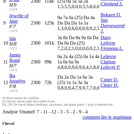
8
2300
114k
(25)
0
a
5
a
5
a
2
a
Cingland S.
H/9
1,5,5,5,0,0,0,5,5,8,6,0
1'13"8
Bekaert D.
Jewelle of
9
a
7
a
0
a
(25)
D
a
4
a
Van
Jane
9
2300
125k
D
a
D
a
D
a
1
a
1
a
Dooyeweerd
F/7
1,3,0,0,6,0,0,0,9,9,2,5
J.
1'13"3
3
a
8
a
D
a
8
a
9
a
0
a
D
a
Dany
Isla
10
2300
101k
D
a
0
a
D
a
(25)
Lefevre
H/8
7,2,0,2,1,0,0,0,0,0,2,1
Fresneau L.
1'12"5
James
6
a
2
a
4
a
(25)
0
a
1
a
4
a
Lelievre
Bond
11
2300
99k
1
a
0
a
6
a
9
a
Clarisse
H/7
4,8,6,0,9,6,9,0,4,1,8,0
Lelievre P.
1'13"5
Ika
D
a
2
a
D
a
1
a
6
a
3
a
Cinier D.
Josselyn
12
2300
72k
(25)
1
a
1
a
3
a
3
a
Cinier D.
F/8
0,8,0,9,4,7,9,9,7,7,0,0
1'13"4
⊗ cheval portant des oeilllères
E1 chevaux faisant partie de la même écurie
DA, DP, D4 cheval déferré (antérieurs, postérieurs, des quatre pieds), • pour la première fois.
Analyse Visuturf:
7
-
11
-
12
-
3
-
5
-
2
-
9
-
4
comment lire le graphique
Cheval