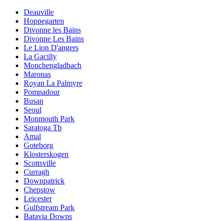
Deauville
Hoppegarten
Divonne les Bains
Divonne Les Bains
Le Lion D'angers
La Gacilly
Monchengladbach
Maronas
Royan La Palmyre
Pompadour
Busan
Seoul
Monmouth Park
Saratoga Tb
Amal
Goteborg
Klosterskogen
Scottsville
Curragh
Downpatrick
Chepstow
Leicester
Gulfstream Park
Batavia Downs