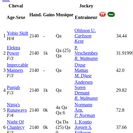
Cheval
Jockey
Hand.
Gains
Musique
Age-Sexe
Entraineur
Ohlsson U.
Yohio Skift
1
2140
-
Q
a
Carlsson
34.44
H/4
Kent
Elektra
P.
Q
a
(25)
2
Power
2140
1k
Veschembes
31.9199
Q
a
F/3
R. Walmann
Impeccable
Djuse
3
Manners
2140
-
Q
a
Mattias
42.0
F/3
M. Djuse
Andersen
Punjab
Soren
4
2140
1k
Q
a
29.82
F/3
Demant
R. Walmann
Ninja's
Normann
4
a
Q
a
5
Runaways
2140
0k
Arn.
72.8
Q
a
6
F/4
P. Norman
Night Of
Q
a
D
a
J. Kontio
6
Chanlecy
2140
0k
(25)
Q
a
Jorgen S.
37.66
F/3
0
Eriksson