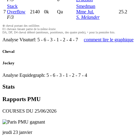
Stack
Smedman
7
Overflow
2140
0k
Q
a
Mme Jul.
25.2
F/3
S. Melander
⊗ cheval portant des oeilllères
E1 chevaux faisant partie de la même écurie
DA, DP, D4 cheval déferré (antérieurs, postérieurs, des quatre pieds), • pour la première fois.
Analyse Visuturf:
5
-
6
-
3
-
1
-
2
-
4
-
7
comment lire le graphique
Cheval
Jockey
Analyse Equidegraph:
5
-
6
-
3
-
1
-
2
-
7
-
4
Stats
Rapports PMU
COURSES DU 25/06/2026
jeudi 23 janvier