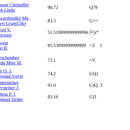
sson Christoffer
90.72
Q79
ek Linda
warzlmuller Mg.
83.3
G==
ert GramÜller
ost V.
51.519999999999996
x*
arsson
Goop
85.53999999999999
=;I
1
p B.
Veschembes
72.1
=V.
eda Mme M.
e O. J.
74.2
GQ)
gstad Sverre
ntersteiner
91.0
G)Q
3
rsteiner J.
eau P. J.
83.16
GI1
nlund Stefan