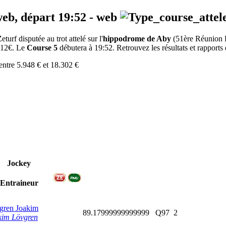
web, départ
19:52
-
web
rf disputée au trot attelé sur l'
hippodrome de Aby
(51ère Réunion
8812€. Le
Course 5
débutera à 19:52. Retrouvez les résultats et rapports 
entre 5.948 € et 18.302 €
Jockey
Entraineur
gren Joakim
89.17999999999999
Q97
2
kim Lövgren