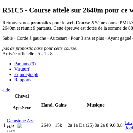
R51C5
- Course attelé sur 2640m pour ce 
Retrouvez nos
pronostics
pour le web
Course 5
5ème course PMU/Zetu
2640m et réunit 9 partants. Cette épreuve est dotée de la somme de 
Sable - Corde à gauche - Autostart - Pour 3 ans et plus - Ayant gagné 
pas de pronostic base pour cette course.
Arrivée officielle :
5
-
1
-
8
Partants (9)
Visuturf
Equidegraph
Rapports
aide
Cheval
Hand.
Gains
Musique
Age-Sexe
Gemstone Aze
Lov
1
2640
15k
2
a
1
a
D
a
(25)
0
a
2
a
8,9,0,0,8
H/4
Joa
1'14"8