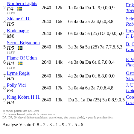
Northern Lights
Erik
2
2640
12k
1
a
0
a
0
a
D
a
1
a
9,0,0,0,9
F/4
Tov
1'15"5
Zidane C.D.
Sch
3
2640
16k
6
a
4
a
0
a
2
a
2
a
4,6,0,8,8
H/5
Rob
Kodemagic
Prev
4
2640
14k
0
a
0
a
0
a
5
a
(25)
D
a
0,0,0,5,0
M/6
F. L
Secret Brigadoon
B. 
5
2640
18k
3
a
3
a
5
a
5
a
(25)
7
a
7,7,5,5,3
H/5
Goo
1'15"5
Flame Of Udun
P. 
6
2640
14k
4
a
3
a
0
a
D
a
6
a
6,7,0,0,4
H/4
Pin
1'14"8
Lyme Regis
Ostr
7
2640
15k
4
a
2
a
0
a
D
a
0
a
6,8,0,0,0
H/5
Skru
Polly Vici
J. U
8
2640
17k
3
a
0
a
4
a
6
a
2
a
7,0,6,4,8
F/4
Unte
King Kobra H.H.
Cord
9
2640
13k
D
a
2
a
1
a
D
a
(25)
5
a
0,8,9,0,5
H/4
Gra
⊗ cheval portant des oeilllères
E1 chevaux faisant partie de la même écurie
DA, DP, D4 cheval déferré (antérieurs, postérieurs, des quatre pieds), • pour la première fois.
Analyse Visuturf:
8
-
2
-
3
-
1
-
9
-
7
-
5
-
6