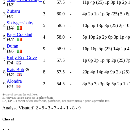
2
6
57.5
-
11p
4
p
(25)
1
p
3
p
1
p
2
p
H/5
Zubaru
3
3
60.0
-
4
p
2
p
1
p
1
p
3
p
(25)
5
p
8
H/4
Sixtygeesbaby
4
5
58.5
-
10p
5
p
13p
8
p
(25)
2
p
10
H/4
Papa Cocktail
5
4
58.0
-
5
p
10p
2
p
2
p
6
p
3
p
1
p
4
H/7
Duran
6
9
58.0
-
16p
16p
5
p
(25)
14p
2
p
4
H/6
Ruby Red Gove
7
1
57.5
-
1
p
6
p
3
p
1
p
4
p
2
p
(25)
7
F/4
Kats Bob
⊗
8
8
57.5
-
20p
4
p
14p
4
p
9
p
2
p
(25)
H/8
Alondra
9
2
54.5
-
8
p
5
p
3
p
3
p
3
p
5
p
2
p
1
p
F/4
⊗ cheval portant des oeilllères
E1 chevaux faisant partie de la même écurie
DA, DP, D4 cheval déferré (antérieurs, postérieurs, des quatre pieds), • pour la première fois.
Analyse Visuturf:
2
-
5
-
3
-
7
-
4
-
1
-
8
-
9
Cheval