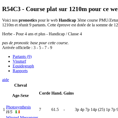
R54C3
- Course plat sur 1210m pour ce w
Voici nos
pronostics
pour le web
Handicap
3ème course PMU/Zeturf d
1210m et réunit 9 partants. Cette épreuve est dotée de la somme de 
Herbe - Pour 4 ans et plus - Handicap / Classe 4
pas de pronostic base pour cette course.
Arrivée officielle :
3
-
5
-
7
-
9
Partants (9)
Visuturf
Equidegraph
Rapports
aide
Cheval
Corde
Hand.
Gains
Age-Sexe
Photosynthesis
1
7
61.5
-
3
p
4
p
7
p
14p
(25)
1
p
7
p
H/5
Winged Messenger