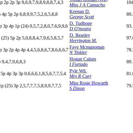
1
p
2
p
2
p
3
p
9,6,9,7,9,8,9,8,8,7,4,3
104
Miss J A Camacho
Keenan D.
p
4
p
5
p
2
p
6,8,9,9,7,5,2,6,5,8,8
89.
George Scott
D. Tudhope
p
3
p
4
p
1
p
(24)
0,5,7,2,8,0,7,6,9,9,6
93.
D O'meara
D. Beasley
p
(25)
5
p
2
p
5,0,8,8,4,7,9,6,5,8,5,7
97.
Herrington M.
Faye Mcmanoman
p
3
p
2
p
4
p
4
p
4,4,5,6,8,6,7,8,6,6,6,7
78
N Tinkler
Hogan Calum
p
9,4,7,9,6,8,3
89
I Furtado
Pyle Wil.
5
p
4
p
3
p
3
p
0,6,6,6,1,8,5,6,7,7,5,4
81.
Mrs R Carr
Miss Rosie Howarth
1
p
(25)
3
p
2,5,7,7,7,5,8,9,9,7,7,5
79.
S Dixon