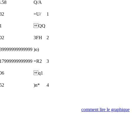
.58
Q/A
32
=U/
1
1
QQ
02
3FH
2
.39999999999999
)o)
.17999999999999
=R2
3
06
q1
52
)n*
4
comment lire le graphique