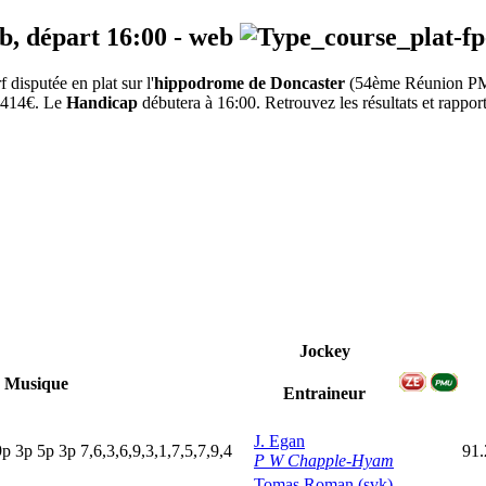
eb, départ
16:00
-
web
isputée en plat sur l'
hippodrome de Doncaster
(54ème Réunion P
12414€. Le
Handicap
débutera à 16:00. Retrouvez les résultats et rappor
Jockey
Musique
Entraineur
J. Egan
9
p
3
p
5
p
3
p
7,6,3,6,9,3,1,7,5,7,9,4
91.
P W Chapple-Hyam
Tomas Roman (svk)