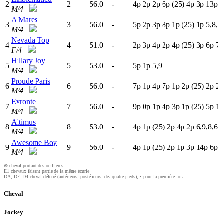
2
2
56.0
-
4
p
2
p
2
p
6
p
(25)
4
p
3
p
13p
M/4
A Mares
3
3
56.0
-
5
p
2
p
3
p
8
p
1
p
(25)
1
p
5,8,
M/4
Nevada Top
4
4
51.0
-
2
p
3
p
4
p
2
p
4
p
(25)
3
p
6
p
F/4
Hillary Joy
5
5
53.0
-
5
p
1
p
5,9
M/4
Proude Paris
6
6
56.0
-
7
p
1
p
4
p
7
p
1
p
2
p
(25)
2
p
M/4
Evronte
7
7
56.0
-
9
p
0
p
1
p
4
p
3
p
1
p
(25)
5
p
M/4
Altimus
8
8
53.0
-
4
p
1
p
(25)
2
p
4
p
2
p
6,9,8,6
M/4
Awesome Boy
9
9
56.0
-
4
p
1
p
(25)
2
p
1
p
3
p
14p
6
M/4
⊗ cheval portant des oeilllères
E1 chevaux faisant partie de la même écurie
DA, DP, D4 cheval déferré (antérieurs, postérieurs, des quatre pieds), • pour la première fois.
Cheval
Jockey