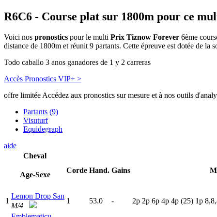
R6C6
- Course plat sur 1800m pour ce mul
Voici nos
pronostics
pour le multi
Prix Tiznow Forever
6ème course
distance de 1800m et réunit 9 partants. Cette épreuve est dotée de l
Todo caballo 3 anos ganadores de 1 y 2 carreras
Accès Pronostics VIP+ >
offre limitée
Accédez aux pronostics sur mesure et à nos outils d'anal
Partants (9)
Visuturf
Equidegraph
aide
Cheval
Corde
Hand.
Gains
M
Age-Sexe
Lemon Drop San
1
1
53.0
-
2
p
2
p
6
p
4
p
4
p
(25)
1
p
8,8,
M/4
Emblematicu