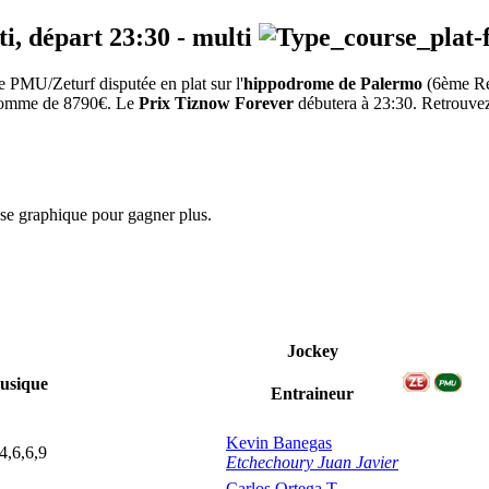
ti, départ
23:30
-
multi
 PMU/Zeturf disputée en plat sur l'
hippodrome de Palermo
(6ème R
a somme de 8790€. Le
Prix Tiznow Forever
débutera à 23:30. Retrouvez 
yse graphique pour gagner plus.
Jockey
usique
Entraineur
Kevin Banegas
4,6,6,9
Etchechoury Juan Javier
Carlos Ortega T.