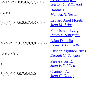
5
p
1
p
2
p
6,8,8,4,6,7,7,5,9,8,5,5
Gaston O. Villarroel
Bordas J.
7,2,9,9
Marcelo S. Sueldo
Lautaro Ariel Moreta
7
p
2
p
4
p
8,7,6,8,6,7,4,3,8,6,9
Juan M. Arias
Francisco J. Lavigna
Pablo E. Sahagian
Adan Damelia
2
p
2
p
2
p
3,9,6,3,9,8,8,8,8,8,6,7
Cesar A. Forchetti
Cristian Aguirre-Erives
1,0,9,6,7,9,5
Ezequiel I. Sanchez
Pereyra Tur R.
,8
Juan F. Saldivia
Giannetti A.
p
8
p
0
p
6,9,8,9,7,6,4,2,0
Juan C. Godoy