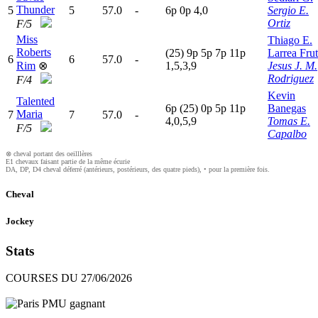
Thunder
5
5
57.0
-
6
p
0
p
4,0
Sergio E.
Ortiz
F/5
Miss
Thiago E.
Roberts
(25)
9
p
5
p
7
p
11p
Larrea Fru
6
6
57.0
-
Rim
⊗
1,5,3,9
Jesus J. M.
Rodriguez
F/4
Kevin
Talented
6
p
(25)
0
p
5
p
11p
Banegas
Maria
7
7
57.0
-
4,0,5,9
Tomas E.
F/5
Capalbo
⊗ cheval portant des oeilllères
E1 chevaux faisant partie de la même écurie
DA, DP, D4 cheval déferré (antérieurs, postérieurs, des quatre pieds), • pour la première fois.
Cheval
Jockey
Stats
COURSES DU 27/06/2026