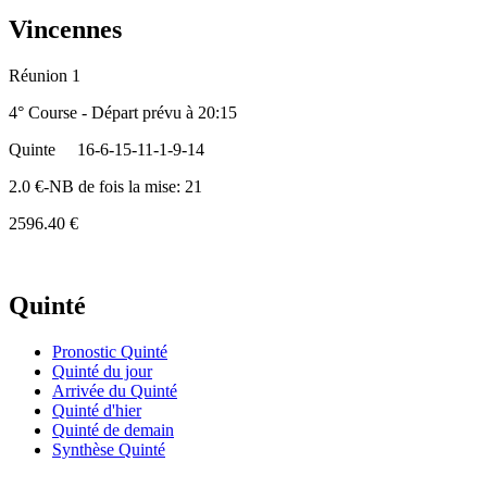
Vincennes
Réunion 1
4° Course - Départ prévu à 20:15
Quinte
16-6-15-11-1-9-14
2.0 €-NB de fois la mise: 21
2596.40 €
Quinté
Pronostic Quinté
Quinté du jour
Arrivée du Quinté
Quinté d'hier
Quinté de demain
Synthèse Quinté