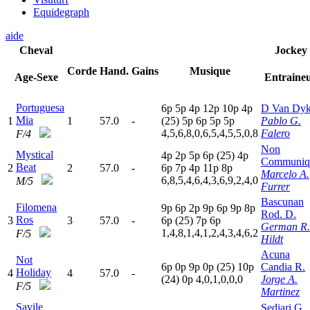
Equidegraph
aide
Cheval
Jockey
Corde
Hand.
Gains
Musique
Age-Sexe
Entraine
Portuguesa
6
p
5
p
4
p
12p
10p
4
p
D Van Dy
Mia
1
1
57.0
-
(25)
5
p
6
p
5
p
5
p
Pablo G.
4,5,6,8,0,6,5,4,5,5,0,8
Falero
F/4
Non
Mystical
4
p
2
p
5
p
6
p
(25)
4
p
Communiq
Beat
2
2
57.0
-
6
p
7
p
4
p
11p
8
p
Marcelo A.
6,8,5,4,6,4,3,6,9,2,4,0
M/5
Furrer
Bascunan
Filomena
9
p
6
p
2
p
9
p
6
p
9
p
8
p
Rod. D.
Ros
3
3
57.0
-
6
p
(25)
7
p
6
p
German R.
1,4,8,1,4,1,2,4,3,4,6,2
F/5
Hildt
Acuna
Not
6
p
0
p
9
p
0
p
(25)
10p
Candia R.
Holiday
4
4
57.0
-
(24)
0
p
4,0,1,0,0,0
Jorge A.
F/5
Martinez
Savile
Sediari G.