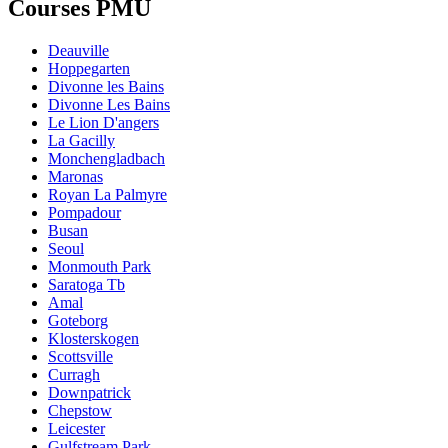
Courses PMU
Deauville
Hoppegarten
Divonne les Bains
Divonne Les Bains
Le Lion D'angers
La Gacilly
Monchengladbach
Maronas
Royan La Palmyre
Pompadour
Busan
Seoul
Monmouth Park
Saratoga Tb
Amal
Goteborg
Klosterskogen
Scottsville
Curragh
Downpatrick
Chepstow
Leicester
Gulfstream Park