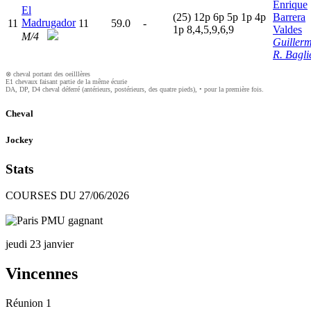
Enrique
El
(25)
12p
6
p
5
p
1
p
4
p
Barrera
Madrugador
11
11
59.0
-
1
p
8,4,5,9,6,9
Valdes
M/4
Guiller
R. Bagli
⊗ cheval portant des oeilllères
E1 chevaux faisant partie de la même écurie
DA, DP, D4 cheval déferré (antérieurs, postérieurs, des quatre pieds), • pour la première fois.
Cheval
Jockey
Stats
COURSES DU 27/06/2026
jeudi 23 janvier
Vincennes
Réunion 1