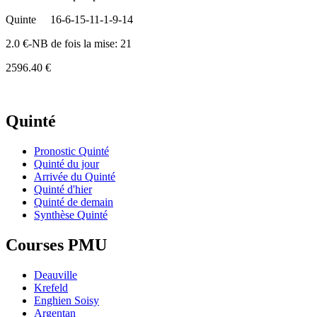
Quinte
16-6-15-11-1-9-14
2.0 €-NB de fois la mise: 21
2596.40 €
Quinté
Pronostic Quinté
Quinté du jour
Arrivée du Quinté
Quinté d'hier
Quinté de demain
Synthèse Quinté
Courses PMU
Deauville
Krefeld
Enghien Soisy
Argentan