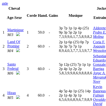
aide
Cheval
Jock
Corde
Hand.
Gains
Musique
Age-Sexe
Entrain
3
p
7
p
1
p
1
p
4
p
(25)
Alderete
Martinique
1
1
59.0
-
9
p
3
p
5
p
2
p
1
p
Pedro E
M/3
7,3,9,9,6,1,7,5,8,9,8,2
Molina
Land Of
2
p
1
p
6
p
(25)
0
p
7
p
Coria F.
Promise
2
2
60.0
-
3
p
3
p
7
p
7
p
1
p
Joaquin
8,9,4,0,3,7,7,3,3,9,7,7
Wessolo
M/4
Sebastia
Eduardo
Santo
5
p
12p
(25)
7
p
1
p
1
p
Gonzale
Federal
3
3
60.0
-
2
p
4
p
1
p
2
p
2
p
Barriga
5,8,3,9,9,8,6,9,8,8,8,6
Jorge A.
M/6
Mayans
Neer
Kevin
4
p
5
p
4
p
1
p
(25)
14p
Banegas
Hiran
4
4
60.0
-
2
p
1
p
4
p
3
p
1
p
Fabian
M/5
6,5,6,9,6,8,9,6,7,9,8,9
Osvaldo
David