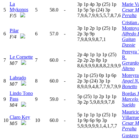
La
3
p
1
p
4
p
3
p
(25)
1
p
Marie Va
Mykonos
5
5
58.0
-
1
p
5
p
5
p
(24)
3
p
Cesar M
7,9,6,7,9,9,5,5,7,8,7,6
Peralta
F/5
Cristian
3
p
1
p
2
p
1
p
(25)
1
p
Montoy
Pilar
6
6
57.0
-
2
p
3
p
9
p
Alfredo 
F/4
7,9,8,9,9,8,7,1
Gaitan
Dassie
Pereyra 
2
p
4
p
1
p
1
p
1
p
(25)
Le Cornette
R.
7
7
60.0
-
2
p
2
p
2
p
8
p
1
p
Gerardo
M/7
8,6,9,9,9,8,8,8,2,9,9,9
Alteno
2
p
1
p
(25)
0
p
1
p
6
p
Moreyra
Labrado
8
8
60.0
-
2
p
3
p
(24)
3
p
1
p
Angel N
M/7
8,9,0,9,4,8,7,7,9,7,9,9
Bonetto
Lindo Tono
Bordas J
5
p
(25)
1
p
2
p
1
p
1
p
Pass
9
9
59.0
-
Marcelo 
3
p
2
p
5,9,8,9,9,7,8
Sueldo
M/4
Maurici
5
p
1
p
1
p
1
p
(25)
1
p
Claro Key
Villarrue
10
10
60.0
-
1
p
9
p
6
p
9
p
3
p
Cesar M
M/5
5,9,9,9,9,9,1,4,1,7,7
Peralta
Gustavo