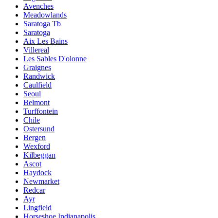
Avenches
Meadowlands
Saratoga Tb
Saratoga
Aix Les Bains
Villereal
Les Sables D'olonne
Graignes
Randwick
Caulfield
Seoul
Belmont
Turffontein
Chile
Ostersund
Bergen
Wexford
Kilbeggan
Ascot
Haydock
Newmarket
Redcar
Ayr
Lingfield
Horseshoe Indianapolis