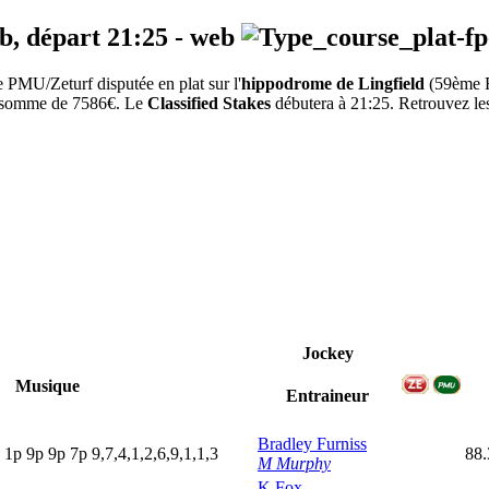
eb, départ
21:25
-
web
PMU/Zeturf disputée en plat sur l'
hippodrome de Lingfield
(59ème 
la somme de 7586€. Le
Classified Stakes
débutera à 21:25. Retrouvez les 
Jockey
Musique
Entraineur
Bradley Furniss
p
1
p
9
p
9
p
7
p
9,7,4,1,2,6,9,1,1,3
88
M Murphy
K Fox