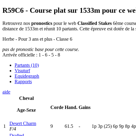
R59C6
- Course plat sur 1533m pour ce w
Retrouvez nos
pronostics
pour le web
Classified Stakes
6ème course 
distance de 1533m et réunit 10 partants. Cette épreuve est dotée de 
Herbe - Pour 3 ans et plus - Classe 6
pas de pronostic base pour cette course.
Arrivée officielle :
1
-
6
-
5
-
8
Partants (10)
Visuturf
Equidegraph
Rapports
aide
Cheval
Corde
Hand.
Gains
Age-Sexe
Desert Charm
1
9
61.5
-
1
p
3
p
(25)
6
p
9
p
8
p
4
F/4
Drafted