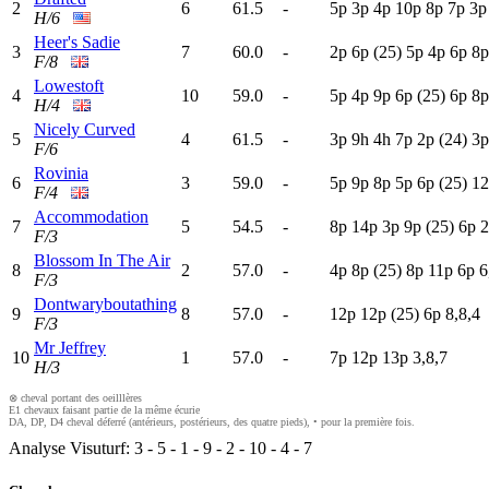
2
6
61.5
-
5
p
3
p
4
p
10p
8
p
7
p
3
H/6
Heer's Sadie
3
7
60.0
-
2
p
6
p
(25)
5
p
4
p
6
p
8
F/8
Lowestoft
4
10
59.0
-
5
p
4
p
9
p
6
p
(25)
6
p
8
H/4
Nicely Curved
5
4
61.5
-
3
p
9
h
4
h
7
p
2
p
(24)
3
F/6
Rovinia
6
3
59.0
-
5
p
9
p
8
p
5
p
6
p
(25)
12
F/4
Accommodation
7
5
54.5
-
8
p
14p
3
p
9
p
(25)
6
p
2
F/3
Blossom In The Air
8
2
57.0
-
4
p
8
p
(25)
8
p
11p
6
p
6
F/3
Dontwaryboutathing
9
8
57.0
-
12p
12p
(25)
6
p
8,8,4
F/3
Mr Jeffrey
10
1
57.0
-
7
p
12p
13p
3,8,7
H/3
⊗ cheval portant des oeilllères
E1 chevaux faisant partie de la même écurie
DA, DP, D4 cheval déferré (antérieurs, postérieurs, des quatre pieds), • pour la première fois.
Analyse Visuturf:
3
-
5
-
1
-
9
-
2
-
10
-
4
-
7