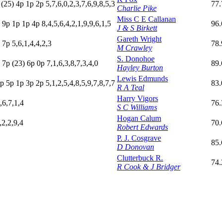
p
(25)
4
p
1
p
2
p
5,7,6,0,2,3,7,6,9,8,5,3
77.
Charlie Pike
Miss C E Callanan
p
9
p
1
p
1
p
4
p
8,4,5,6,4,2,1,9,9,6,1,5
96.
J & S Birkett
Gareth Wright
p
7
p
5,6,1,4,4,2,3
78.
M Crawley
S. Donohoe
p
7
p
(23)
6
p
0
p
7,1,6,3,8,7,3,4,0
89.
Hayley Burton
Lewis Edmunds
p
5
p
1
p
3
p
2
p
5,1,2,5,4,8,5,9,7,8,7,7
83.
R A Teal
Harry Vigors
,6,7,1,4
76.
S C Williams
Hogan Calum
,2,2,9,4
70
Robert Edwards
P. J. Cosgrave
85.
D Donovan
Clutterbuck R.
74.
R Cook & J Bridger