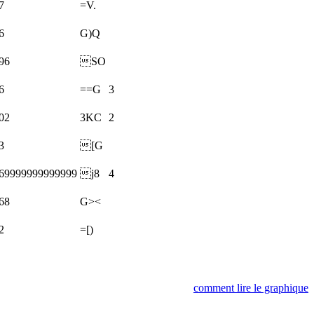
7
=V.
6
G)Q
96
SO
6
==G
3
02
3KC
2
3
[G
.69999999999999
j8
4
68
G><
2
=[)
comment lire le graphique