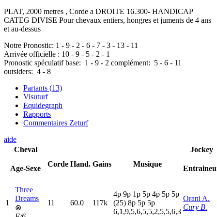
PLAT, 2000 metres , Corde a DROITE 16.300- HANDICAP
CATEG DIVISE Pour chevaux entiers, hongres et juments de 4 ans
et au-dessus
Notre Pronostic:
1
-
9
-
2
-
6
-
7
-
3
-
13
-
11
Arrivée officielle :
10
-
9
-
5
-
2
-
1
Pronostic spéculatif
base:
1
-
9
-
2
complément:
5
-
6
-
11
outsiders:
4
-
8
Partants (13)
Visuturf
Equidegraph
Rapports
Commentaires Zeturf
aide
Cheval
Jockey
Corde
Hand.
Gains
Musique
Age-Sexe
Entraineu
Three
4
p
9
p
1
p
5
p
4
p
5
p
5
p
Dreams
Orani A.
1
11
60.0
117k
(25)
8
p
5
p
5
p
Cury B.
⊗
6,1,9,5,6,5,5,2,5,5,6,3
F/6