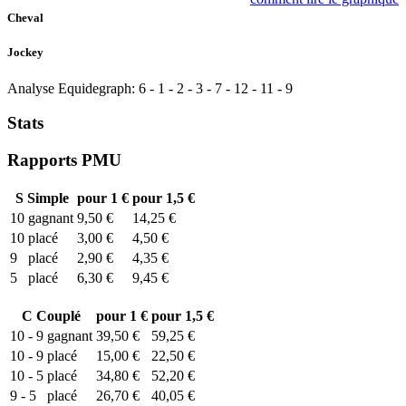
Cheval
Jockey
Analyse Equidegraph:
6
-
1
-
2
-
3
-
7
-
12
-
11
-
9
Stats
Rapports PMU
S
Simple
pour 1 €
pour 1,5 €
10
gagnant
9,50 €
14,25 €
10
placé
3,00 €
4,50 €
9
placé
2,90 €
4,35 €
5
placé
6,30 €
9,45 €
C
Couplé
pour 1 €
pour 1,5 €
10 - 9
gagnant
39,50 €
59,25 €
10 - 9
placé
15,00 €
22,50 €
10 - 5
placé
34,80 €
52,20 €
9 - 5
placé
26,70 €
40,05 €