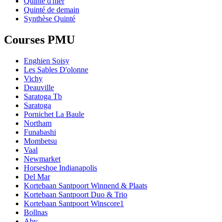
Quinté d'hier
Quinté de demain
Synthèse Quinté
Courses PMU
Enghien Soisy
Les Sables D'olonne
Vichy
Deauville
Saratoga Tb
Saratoga
Pornichet La Baule
Northam
Funabashi
Mombetsu
Vaal
Newmarket
Horseshoe Indianapolis
Del Mar
Kortebaan Santpoort Winnend & Plaats
Kortebaan Santpoort Duo & Trio
Kortebaan Santpoort Winscore1
Bollnas
Aby