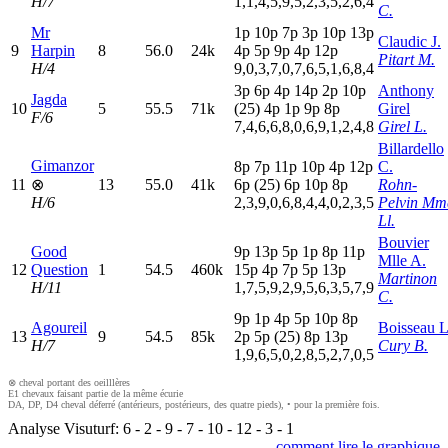
H/7
1,1,4,5,9,5,2,3,5,2,6,4
C.
Mr
1
p
10p
7
p
3
p
10p
13p
Claudic J.
9
Harpin
8
56.0
24k
4
p
5
p
9
p
4
p
12p
Pitart M.
H/4
9,0,3,7,0,7,6,5,1,6,8,4
3
p
6
p
4
p
14p
2
p
10p
Anthony
Jagda
10
5
55.5
71k
(25)
4
p
1
p
9
p
8
p
Girel
F/6
7,4,6,6,8,0,6,9,1,2,4,8
Girel L.
Billardello
Gimanzor
8
p
7
p
11p
10p
4
p
12p
C.
11
⊗
13
55.0
41k
6
p
(25)
6
p
10p
8
p
Rohn-
H/6
2,3,9,0,6,8,4,4,0,2,3,5
Pelvin Mm
Ll.
Bouvier
Good
9
p
13p
5
p
1
p
8
p
11p
Mlle A.
12
Question
1
54.5
460k
15p
4
p
7
p
5
p
13p
Martinon
H/11
1,7,5,9,2,9,5,6,3,5,7,9
C.
9
p
1
p
4
p
5
p
10p
8
p
Agoureil
Boisseau L
13
9
54.5
85k
2
p
5
p
(25)
8
p
13p
H/7
Cury B.
1,9,6,5,0,2,8,5,2,7,0,5
⊗ cheval portant des oeilllères
E1 chevaux faisant partie de la même écurie
DA, DP, D4 cheval déferré (antérieurs, postérieurs, des quatre pieds), • pour la première fois.
Analyse Visuturf:
6
-
2
-
9
-
7
-
10
-
12
-
3
-
1
comment lire le graphique