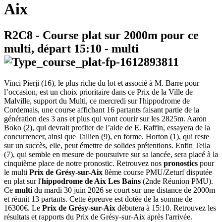
Aix
R2C8
- Course plat sur 2000m pour ce
multi, départ
15:10
-
multi
Vinci Pierji (16), le plus riche du lot et associé à M. Barre pour
l’occasion, est un choix prioritaire dans ce Prix de la Ville de
Malville, support du Multi, ce mercredi sur l'hippodrome de
Cordemais, une course affichant 16 partants faisant partie de la
génération des 3 ans et plus qui vont courir sur les 2825m. Aaron
Boko (2), qui devrait profiter de l’aide de E. Raffin, essayera de la
concurrencer, ainsi que Tallien (9), en forme. Horton (1), qui reste
sur un succès, elle, peut émettre de solides prétentions. Enfin Teila
(7), qui semble en mesure de poursuivre sur sa lancée, sera placé à la
cinquième place de notre pronostic. Retrouvez nos
pronostics
pour
le multi
Prix de Grésy-sur-Aix
8ème course PMU/Zeturf disputée
en plat sur l'
hippodrome de Aix Les Bains
(2nde Réunion PMU).
Ce
multi
du mardi 30 juin 2026 se court sur une distance de 2000m
et réunit 13 partants. Cette épreuve est dotée de la somme de
16300€. Le
Prix de Grésy-sur-Aix
débutera à 15:10. Retrouvez les
résultats et rapports du Prix de Grésy-sur-Aix après l'arrivée.