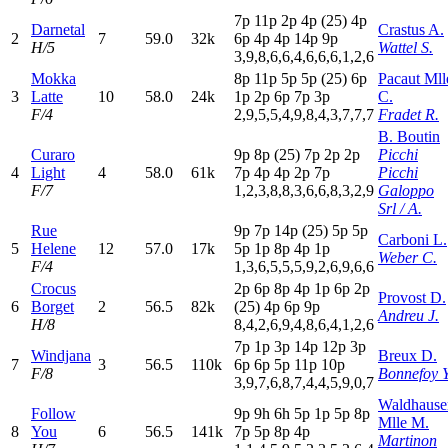
7
p
11p
2
p
4
p
(25)
4
p
Darnetal
Crastus A.
2
7
59.0
32k
6
p
4
p
4
p
14p
9
p
H/5
Wattel S.
3,9,8,6,6,4,6,6,6,1,2,6
Mokka
8
p
11p
5
p
5
p
(25)
6
p
Pacaut Mll
3
Latte
10
58.0
24k
1
p
2
p
6
p
7
p
3
p
C.
F/4
2,9,5,5,4,9,8,4,3,7,7,7
Fradet R.
B. Boutin
Curaro
9
p
8
p
(25)
7
p
2
p
2
p
Picchi
4
Light
4
58.0
61k
7
p
4
p
4
p
2
p
7
p
Picchi
F/7
1,2,3,8,8,3,6,6,8,3,2,9
Galoppo
Srl / A.
Rue
9
p
7
p
14p
(25)
5
p
5
p
Carboni L.
5
Helene
12
57.0
17k
5
p
1
p
8
p
4
p
1
p
Weber C.
F/4
1,3,6,5,5,5,9,2,6,9,6,6
Crocus
2
p
6
p
8
p
4
p
1
p
6
p
2
p
Provost D.
6
Borget
2
56.5
82k
(25)
4
p
6
p
9
p
Andreu J.
H/8
8,4,2,6,9,4,8,6,4,1,2,6
7
p
1
p
3
p
14p
12p
3
p
Windjana
Breux D.
7
3
56.5
110k
6
p
6
p
5
p
11p
10p
F/8
Bonnefoy Y
3,9,7,6,8,7,4,4,5,9,0,7
Waldhause
Follow
9
p
9
h
6
h
5
p
1
p
5
p
8
p
Mlle M.
8
You
6
56.5
141k
7
p
5
p
8
p
4
p
Martinon