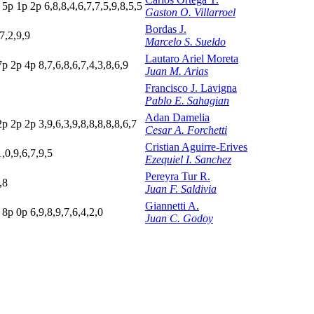
5
p
1
p
2
p
6,8,8,4,6,7,7,5,9,8,5,5
Gaston O. Villarroel
Bordas J.
7,2,9,9
Marcelo S. Sueldo
Lautaro Ariel Moreta
7
p
2
p
4
p
8,7,6,8,6,7,4,3,8,6,9
Juan M. Arias
Francisco J. Lavigna
Pablo E. Sahagian
Adan Damelia
2
p
2
p
2
p
3,9,6,3,9,8,8,8,8,8,6,7
Cesar A. Forchetti
Cristian Aguirre-Erives
1,0,9,6,7,9,5
Ezequiel I. Sanchez
Pereyra Tur R.
,8
Juan F. Saldivia
Giannetti A.
p
8
p
0
p
6,9,8,9,7,6,4,2,0
Juan C. Godoy