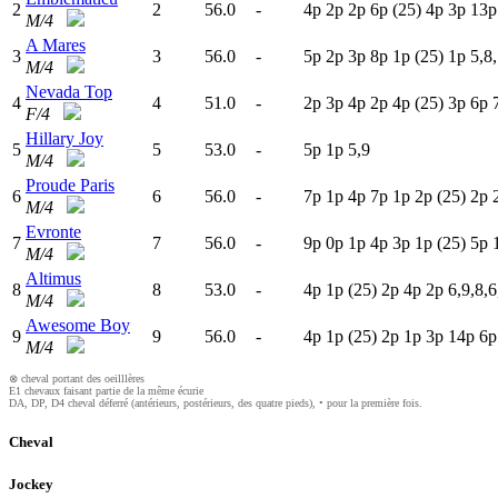
2
2
56.0
-
4
p
2
p
2
p
6
p
(25)
4
p
3
p
13p
M/4
A Mares
3
3
56.0
-
5
p
2
p
3
p
8
p
1
p
(25)
1
p
5,8,
M/4
Nevada Top
4
4
51.0
-
2
p
3
p
4
p
2
p
4
p
(25)
3
p
6
p
F/4
Hillary Joy
5
5
53.0
-
5
p
1
p
5,9
M/4
Proude Paris
6
6
56.0
-
7
p
1
p
4
p
7
p
1
p
2
p
(25)
2
p
M/4
Evronte
7
7
56.0
-
9
p
0
p
1
p
4
p
3
p
1
p
(25)
5
p
M/4
Altimus
8
8
53.0
-
4
p
1
p
(25)
2
p
4
p
2
p
6,9,8,6
M/4
Awesome Boy
9
9
56.0
-
4
p
1
p
(25)
2
p
1
p
3
p
14p
6
M/4
⊗ cheval portant des oeilllères
E1 chevaux faisant partie de la même écurie
DA, DP, D4 cheval déferré (antérieurs, postérieurs, des quatre pieds), • pour la première fois.
Cheval
Jockey