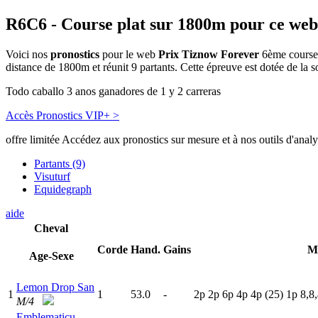
R6C6
- Course plat sur 1800m pour ce web
Voici nos
pronostics
pour le web
Prix Tiznow Forever
6ème course 
distance de 1800m et réunit 9 partants. Cette épreuve est dotée de l
Todo caballo 3 anos ganadores de 1 y 2 carreras
Accès Pronostics VIP+ >
offre limitée
Accédez aux pronostics sur mesure et à nos outils d'anal
Partants (9)
Visuturf
Equidegraph
aide
Cheval
Corde
Hand.
Gains
M
Age-Sexe
Lemon Drop San
1
1
53.0
-
2
p
2
p
6
p
4
p
4
p
(25)
1
p
8,8,
M/4
Emblematicu