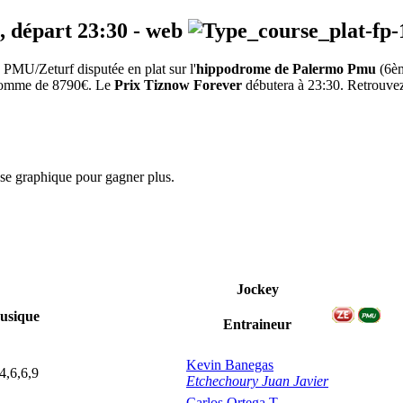
, départ
23:30
-
web
PMU/Zeturf disputée en plat sur l'
hippodrome de Palermo Pmu
(6è
a somme de 8790€. Le
Prix Tiznow Forever
débutera à 23:30. Retrouvez 
yse graphique pour gagner plus.
Jockey
usique
Entraineur
Kevin Banegas
4,6,6,9
Etchechoury Juan Javier
Carlos Ortega T.