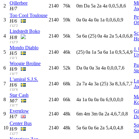
Qillerbee
Mi
2
2140
76k
0
m
D
a
5
a
2
a
4
a
0,0,5,8,6
H/7
Jo
Too Cool Toulouse
Pe
3
2140
59k
0
a
0
a
4
a
0
a
1
a
0,0,6,0,9
H/6
Ot
1'12"2
Lindstedt Boko
Sc
4
2140
56k
5
a
6
a
(25)
0
a
4
a
2
a
5,4,0,6,8
H/8
He
1'12"3
Mondo Diablo
J.
5
2140
46k
(25)
0
a
1
a
5
a
6
a
1
a
0,9,5,4,9
H/5
Un
1'11"1
Woogie Broline
Pa
6
2140
52k
D
a
0
a
0
a
3
a
4
a
0,0,0,7,6
H/9
St
1'11"7
L'amiral S.J.S.
Lo
7
2140
68k
2
a
7
a
4
a
3
a
(25)
3
a
8,3,6,7,7
H/6
Jo
1'15"6
Star Cash
Ma
8
2140
66k
4
a
1
a
0
a
0
a
0
a
6,9,0,0,0
M/7
Ko
1'11"7
Everglow
Gi
9
2140
48k
6
m
4
m
3
m
0
a
2
a
4,6,7,0,8
H/7
Da
Center Bus
So
10
2140
48k
5
a
6
a
0
a
6
a
2
a
5,4,0,4,8
H/9
So
1'12"7