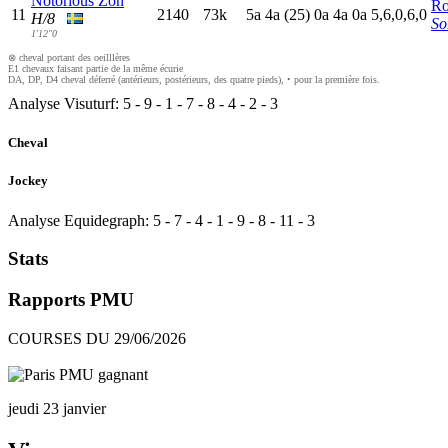
Notorious Zon
Ro
11
2140
73k
5
a
4
a
(25)
0
a
4
a
0
a
5,6,0,6,0
H/8
So
1'12"0
⊗ cheval portant des oeilllères
E1 chevaux faisant partie de la même écurie
DA, DP, D4 cheval déferré (antérieurs, postérieurs, des quatre pieds), • pour la première fois.
Analyse Visuturf:
5
-
9
-
1
-
7
-
8
-
4
-
2
-
3
Cheval
Jockey
Analyse Equidegraph:
5
-
7
-
4
-
1
-
9
-
8
-
11
-
3
Stats
Rapports PMU
COURSES DU 29/06/2026
jeudi 23 janvier