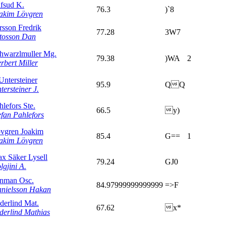
fsud K.
76.3
)`8
akim Lövgren
rsson Fredrik
77.28
3W7
tosson Dan
hwarzlmuller Mg.
79.38
)WA
2
rbert Miller
 Untersteiner
95.9
QQ
tersteiner J.
hlefors Ste.
66.5
y)
efan Pahlefors
vgren Joakim
85.4
G==
1
akim Lövgren
x Säker Lysell
79.24
GJ0
lgjini A.
nman Osc.
84.97999999999999
=>F
nielsson Hakan
derlind Mat.
67.62
x*
derlind Mathias