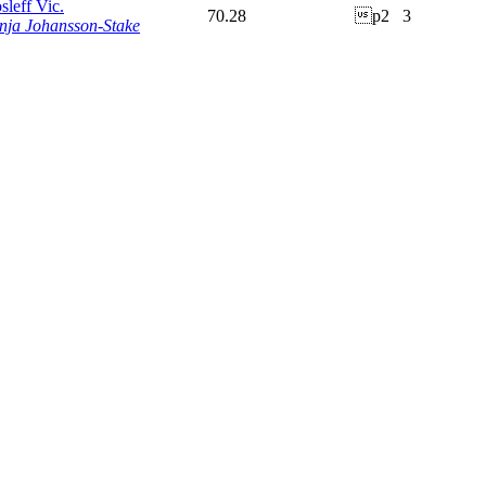
sleff Vic.
70.28
p2
3
nja Johansson-Stake