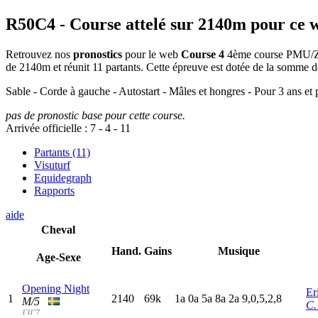
R50C4
- Course attelé sur 2140m pour ce 
Retrouvez nos
pronostics
pour le web
Course 4
4ème course PMU/Zetu
de 2140m et réunit 11 partants. Cette épreuve est dotée de la somme
Sable - Corde à gauche - Autostart - Mâles et hongres - Pour 3 ans et
pas de pronostic base pour cette course.
Arrivée officielle :
7
-
4
-
11
Partants (11)
Visuturf
Equidegraph
Rapports
aide
Cheval
Hand.
Gains
Musique
Age-Sexe
Opening Night
Er
1
2140
69k
1
a
0
a
5
a
8
a
2
a
9,0,5,2,8
M/5
C.
1'11"7