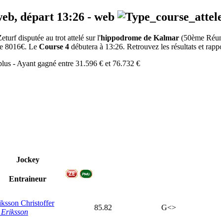
web, départ
13:26
-
web
rf disputée au trot attelé sur l'
hippodrome de Kalmar
(50ème Réu
 de 8016€. Le
Course 4
débutera à 13:26. Retrouvez les résultats et rappo
 plus - Ayant gagné entre 31.596 € et 76.732 €
Jockey
Entraineur
iksson Christoffer
85.82
G<>
 Eriksson