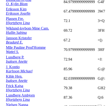
84.97999999999999
G4F
O. Kylin Blom
Eriksson Kim
67.47999999999999
3W7
Eriksson Josefin
Plassen Fre.
72.1
3=Q
Hjortzberg Lina
Wiklund-lovbom Mme Cam.
69.72
3FH
Hallin Sabina
Jansson Kristofer
67.2
=[)
Beudard E.
Mlle Pauline Prod'Homme
70.97999999999999
3HF
Wattel S.
Lundberg P.
72.94
=J:
Isaksen Anette
J. Kontio
85.96
G:@
Karlsson Michael
Kihle Hen.
82.03999999999999
G@:
Isaksen Anette
Frick Kajsa
79.38
GH2
Hjortzberg Lina
Lundberg Ambjorn
87.36
Q:6
Hjortzberg Lina
Nielsen Nanna