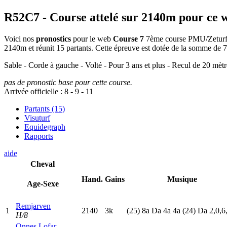
R52C7
- Course attelé sur 2140m pour ce 
Voici nos
pronostics
pour le web
Course 7
7ème course PMU/Zeturf di
2140m et réunit 15 partants. Cette épreuve est dotée de la somme de
Sable - Corde à gauche - Volté - Pour 3 ans et plus - Recul de 20 m
pas de pronostic base pour cette course.
Arrivée officielle :
8
-
9
-
11
Partants (15)
Visuturf
Equidegraph
Rapports
aide
Cheval
Hand.
Gains
Musique
Age-Sexe
Remjarven
1
2140
3k
(25)
8
a
D
a
4
a
4
a
(24)
D
a
2,0,6
H/8
Onnes Lofar