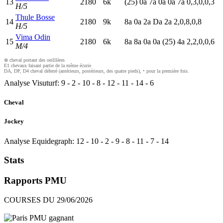
13
2180
6k
(25)
0
a
7
a
0
a
0
a
7
a
0,3,0,0,3
H/5
Thule Bosse
14
2180
9k
8
a
0
a
2
a
D
a
2
a
2,0,8,0,8
H/5
Vima Odin
15
2180
6k
8
a
8
a
0
a
0
a
(25)
4
a
2,2,0,0,6
M/4
⊗ cheval portant des oeilllères
E1 chevaux faisant partie de la même écurie
DA, DP, D4 cheval déferré (antérieurs, postérieurs, des quatre pieds), • pour la première fois.
Analyse Visuturf:
9
-
2
-
10
-
8
-
12
-
11
-
14
-
6
Cheval
Jockey
Analyse Equidegraph:
12
-
10
-
2
-
9
-
8
-
11
-
7
-
14
Stats
Rapports PMU
COURSES DU 29/06/2026