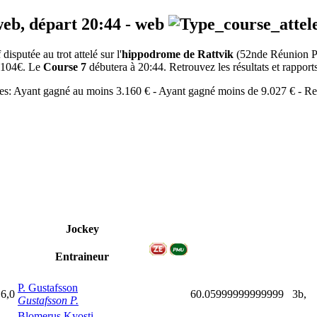
web, départ
20:44
-
web
sputée au trot attelé sur l'
hippodrome de Rattvik
(52nde Réunion 
 7104€. Le
Course 7
débutera à 20:44. Retrouvez les résultats et rapports
ètres: Ayant gagné au moins 3.160 € - Ayant gagné moins de 9.027 € - R
Jockey
Entraineur
P. Gustafsson
,6,0
60.05999999999999
3b,
Gustafsson P.
Blomerus Kyosti