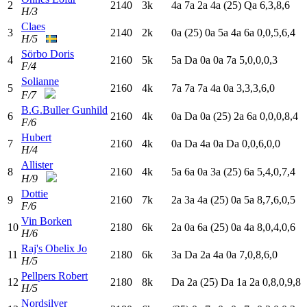
2
2140
3k
4
a
7
a
2
a
4
a
(25)
Q
a
6,3,8,6
H/3
Claes
3
2140
2k
0
a
(25)
0
a
5
a
4
a
6
a
0,0,5,6,4
H/5
Sörbo Doris
4
2160
5k
5
a
D
a
0
a
0
a
7
a
5,0,0,0,3
F/4
Solianne
5
2160
4k
7
a
7
a
7
a
4
a
0
a
3,3,3,6,0
F/7
B.G.Buller Gunhild
6
2160
4k
0
a
D
a
0
a
(25)
2
a
6
a
0,0,0,8,4
F/6
Hubert
7
2160
4k
0
a
D
a
4
a
0
a
D
a
0,0,6,0,0
H/4
Allister
8
2160
4k
5
a
6
a
0
a
3
a
(25)
6
a
5,4,0,7,4
H/9
Dottie
9
2160
7k
2
a
3
a
4
a
(25)
0
a
5
a
8,7,6,0,5
F/6
Vin Borken
10
2180
6k
2
a
0
a
6
a
(25)
0
a
4
a
8,0,4,0,6
H/6
Raj's Obelix Jo
11
2180
6k
3
a
D
a
2
a
4
a
0
a
7,0,8,6,0
H/5
Pellpers Robert
12
2180
8k
D
a
2
a
(25)
D
a
1
a
2
a
0,8,0,9,8
H/5
Nordsilver