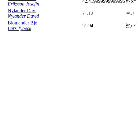
42.419999999999995
x*
Eriksson Josefin
Nylander Dav.
71.12
=U/
Nylander David
Blomander Bjo.
51.94
c?
Lars Tybeck