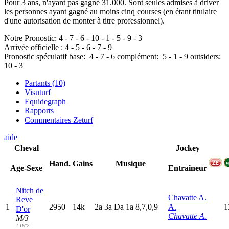
Pour 3 ans, n'ayant pas gagné 31.000. Sont seules admises à driver
les personnes ayant gagné au moins cinq courses (en étant titulaire
d'une autorisation de monter à titre professionnel).
Notre Pronostic:
4
-
7
-
6
-
10
-
1
-
5
-
9
-
3
Arrivée officielle :
4
-
5
-
6
-
7
-
9
Pronostic spéculatif
base:
4
-
7
-
6
complément:
5
-
1
-
9
outsiders:
10
-
3
Partants (10)
Visuturf
Equidegraph
Rapports
Commentaires Zeturf
aide
Cheval
Jockey
Hand.
Gains
Musique
Age-Sexe
Entraineur
Nitch de
Chavatte A.
Reve
1
2950
14k
2
a
3
a
D
a
1
a
8,7,0,9
A.
1
D'or
Chavatte A.
M/3
1'16"2