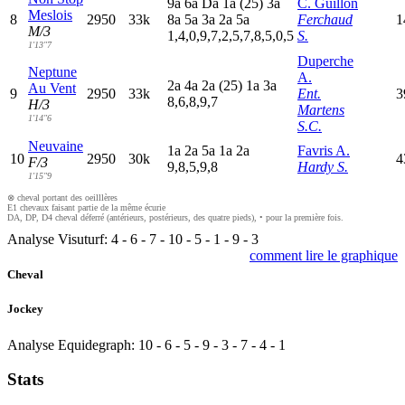
9
a
6
a
D
a
1
a
(25)
3
a
C. Guillon
Meslois
8
2950
33k
8
a
5
a
3
a
2
a
5
a
Ferchaud
1
M/3
1,4,0,9,7,2,5,7,8,5,0,5
S.
1'13"7
Duperche
Neptune
A.
2
a
4
a
2
a
(25)
1
a
3
a
Au Vent
9
2950
33k
Ent.
3
8,6,8,9,7
H/3
Martens
1'14"6
S.C.
Neuvaine
1
a
2
a
5
a
1
a
2
a
Favris A.
10
2950
30k
4
F/3
9,8,5,9,8
Hardy S.
1'15"9
⊗ cheval portant des oeilllères
E1 chevaux faisant partie de la même écurie
DA, DP, D4 cheval déferré (antérieurs, postérieurs, des quatre pieds), • pour la première fois.
Analyse Visuturf:
4
-
6
-
7
-
10
-
5
-
1
-
9
-
3
comment lire le graphique
Cheval
Jockey
Analyse Equidegraph:
10
-
6
-
5
-
9
-
3
-
7
-
4
-
1
Stats