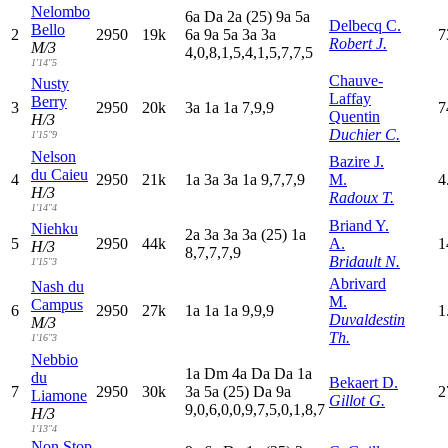
Nelombo
6
a
D
a
2
a
(25)
9
a
5
a
Delbecq C.
Bello
2
2950
19k
6
a
9
a
5
a
3
a
3
a
7
Robert J.
M/3
4,0,8,1,5,4,1,5,7,7,5
1'14"5
Chauve-
Nusty
Laffay
Berry
3
2950
20k
3
a
1
a
1
a
7,9,9
7
Quentin
H/3
Duchier C.
1'15"9
Nelson
Bazire J.
du Caieu
4
2950
21k
1
a
3
a
3
a
1
a
9,7,7,9
M.
4
H/3
Radoux T.
1'14"4
Briand Y.
Niehku
2
a
3
a
3
a
3
a
(25)
1
a
5
2950
44k
A.
1
H/3
8,7,7,7,9
Bridault N.
1'15"3
Abrivard
Nash du
M.
Campus
6
2950
27k
1
a
1
a
1
a
9,9,9
1
Duvaldestin
M/3
Th.
1'16"3
Nebbio
1
a
D
m
4
a
D
a
D
a
1
a
du
Bekaert D.
7
2950
30k
3
a
5
a
(25)
D
a
9
a
2
Liamone
Gillot G.
9,0,6,0,0,9,7,5,0,1,8,7
H/3
1'13"4
Non Stop