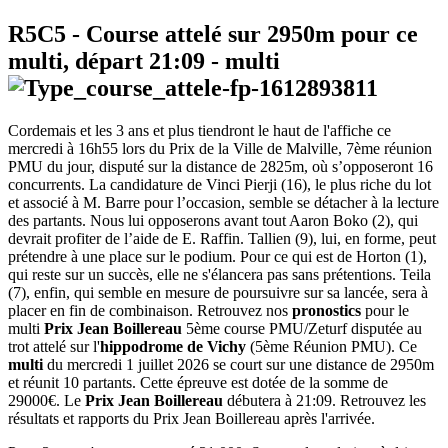
R5C5
- Course attelé sur 2950m pour ce
multi, départ
21:09
-
multi
Cordemais et les 3 ans et plus tiendront le haut de l'affiche ce
mercredi à 16h55 lors du Prix de la Ville de Malville, 7ème réunion
PMU du jour, disputé sur la distance de 2825m, où s’opposeront 16
concurrents. La candidature de Vinci Pierji (16), le plus riche du lot
et associé à M. Barre pour l’occasion, semble se détacher à la lecture
des partants. Nous lui opposerons avant tout Aaron Boko (2), qui
devrait profiter de l’aide de E. Raffin. Tallien (9), lui, en forme, peut
prétendre à une place sur le podium. Pour ce qui est de Horton (1),
qui reste sur un succès, elle ne s'élancera pas sans prétentions. Teila
(7), enfin, qui semble en mesure de poursuivre sur sa lancée, sera à
placer en fin de combinaison. Retrouvez nos
pronostics
pour le
multi
Prix Jean Boillereau
5ème course PMU/Zeturf disputée au
trot attelé sur l'
hippodrome de Vichy
(5ème Réunion PMU). Ce
multi
du mercredi 1 juillet 2026 se court sur une distance de 2950m
et réunit 10 partants. Cette épreuve est dotée de la somme de
29000€. Le
Prix Jean Boillereau
débutera à 21:09. Retrouvez les
résultats et rapports du Prix Jean Boillereau après l'arrivée.