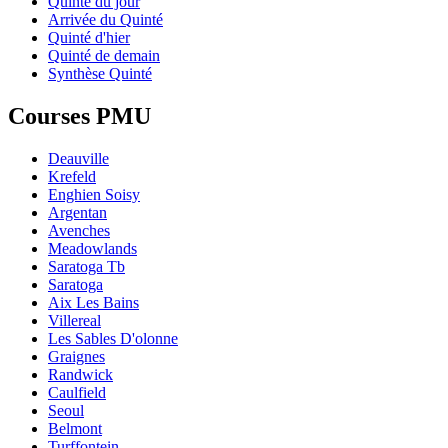
Quinté du jour
Arrivée du Quinté
Quinté d'hier
Quinté de demain
Synthèse Quinté
Courses PMU
Deauville
Krefeld
Enghien Soisy
Argentan
Avenches
Meadowlands
Saratoga Tb
Saratoga
Aix Les Bains
Villereal
Les Sables D'olonne
Graignes
Randwick
Caulfield
Seoul
Belmont
Turffontein