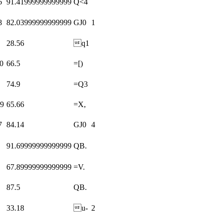
6
91.41999999999999
Q<4
8
82.03999999999999
GJ0
1
28.56
q1
0
66.5
=[)
74.9
=Q3
9
65.66
=X,
7
84.14
GJ0
4
91.69999999999999
QB.
67.89999999999999
=V.
87.5
QB.
33.18
u-
2