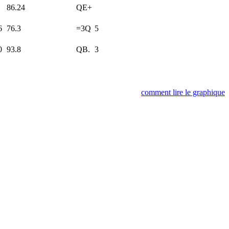
86.24
QE+
6
76.3
=3Q
5
0
93.8
QB.
3
comment lire le graphique