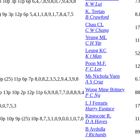
p
10p
3
p
11p
6
p
6,4,7,8,9,8,0,7,9,4,9,8
7.
K W Lui
K. Teetan
)
9
p
3
p
12p
6
p
5,4,1,1,8,9,1,7,8,4,7,5
8.
B Crawford
Chau CL
17
C W Chang
Yeung ML
11
C H Yip
Leung KC
52
K l Man
Poon M.F.
12
F C Lor
Ms Nichola Yuen
8
p
(25)
11p
6
p
7
p
8,0,8,2,3,5,2,9,4,3,9,8
6.
A S Cruz
Wong Mme Britney
p
13p
10p
2
p
12p
11p
6,9,9,8,7,7,0,8,8,9,4
88
P C Ng
L J Ferraris
0,0,7,5,3
17
Harry Eustace
Kingscote R.
10p
10p
9
p
(25)
10p
8,7,3,1,0,9,0,0,1,0,7,0
11
D A Hayes
B Avdulla
89
J Richards