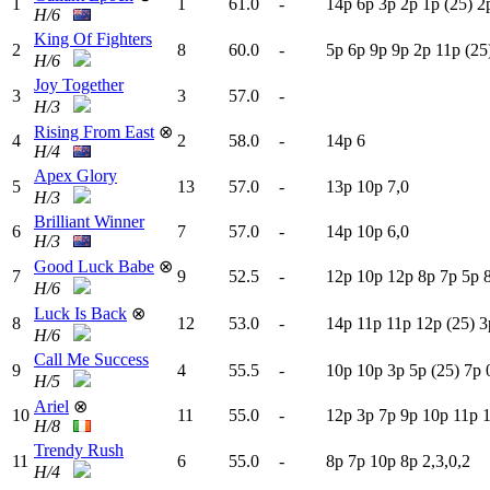
1
1
61.0
-
14p
6
p
3
p
2
p
1
p
(25)
2
H/6
King Of Fighters
2
8
60.0
-
5
p
6
p
9
p
9
p
2
p
11p
(25
H/6
Joy Together
3
3
57.0
-
H/3
Rising From East
⊗
4
2
58.0
-
14p
6
H/4
Apex Glory
5
13
57.0
-
13p
10p
7,0
H/3
Brilliant Winner
6
7
57.0
-
14p
10p
6,0
H/3
Good Luck Babe
⊗
7
9
52.5
-
12p
10p
12p
8
p
7
p
5
p
H/6
Luck Is Back
⊗
8
12
53.0
-
14p
11p
11p
12p
(25)
3
H/6
Call Me Success
9
4
55.5
-
10p
10p
3
p
5
p
(25)
7
p
H/5
Ariel
⊗
10
11
55.0
-
12p
3
p
7
p
9
p
10p
11p
H/8
Trendy Rush
11
6
55.0
-
8
p
7
p
10p
8
p
2,3,0,2
H/4