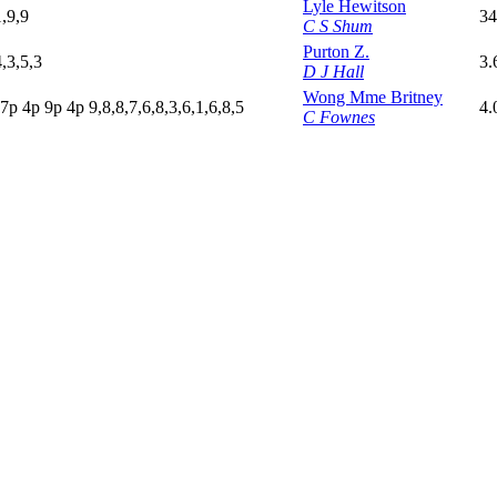
Lyle Hewitson
1,9,9
34
C S Shum
Purton Z.
4,3,5,3
3.
D J Hall
Wong Mme Britney
7
p
4
p
9
p
4
p
9,8,8,7,6,8,3,6,1,6,8,5
4.
C Fownes