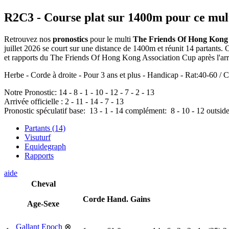
R2C3
- Course plat sur 1400m pour ce mul
Retrouvez nos
pronostics
pour le multi
The Friends Of Hong Kong 
juillet 2026 se court sur une distance de 1400m et réunit 14 partants
et rapports du The Friends Of Hong Kong Association Cup après l'arr
Herbe - Corde à droite - Pour 3 ans et plus - Handicap - Rat:40-60 / C
Notre Pronostic:
14
-
8
-
1
-
10
-
12
-
7
-
2
-
13
Arrivée officielle :
2
-
11
-
14
-
7
-
13
Pronostic spéculatif
base:
13
-
1
-
14
complément:
8
-
10
-
12
outsid
Partants (14)
Visuturf
Equidegraph
Rapports
aide
Cheval
Corde
Hand.
Gains
Age-Sexe
Gallant Epoch
⊗