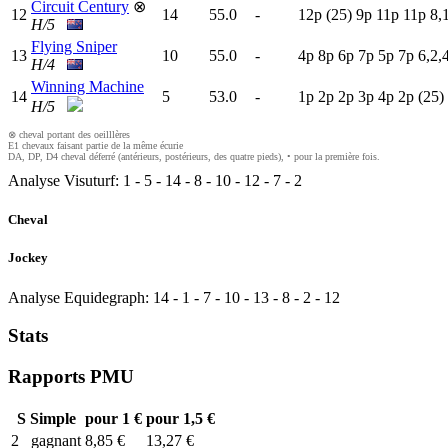
Circuit Century
⊗
12
14
55.0
-
12p
(25)
9
p
11p
11p
8,
H/5
Flying Sniper
13
10
55.0
-
4
p
8
p
6
p
7
p
5
p
7
p
6,2,
H/4
Winning Machine
14
5
53.0
-
1
p
2
p
2
p
3
p
4
p
2
p
(25)
H/5
⊗ cheval portant des oeilllères
E1 chevaux faisant partie de la même écurie
DA, DP, D4 cheval déferré (antérieurs, postérieurs, des quatre pieds), • pour la première fois.
Analyse Visuturf:
1
-
5
-
14
-
8
-
10
-
12
-
7
-
2
Cheval
Jockey
Analyse Equidegraph:
14
-
1
-
7
-
10
-
13
-
8
-
2
-
12
Stats
Rapports PMU
S
Simple
pour 1 €
pour 1,5 €
2
gagnant
8,85 €
13,27 €