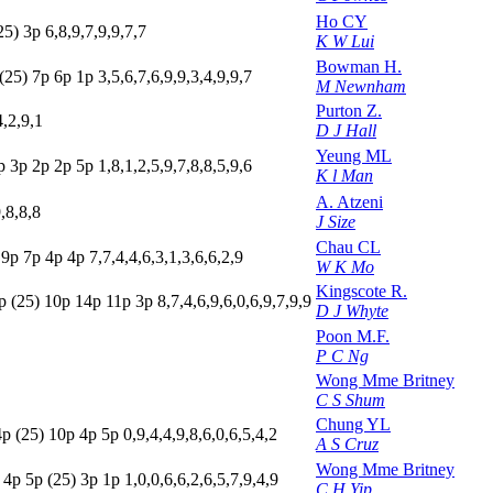
Ho CY
25)
3
p
6,8,9,7,9,9,7,7
K W Lui
Bowman H.
(25)
7
p
6
p
1
p
3,5,6,7,6,9,9,3,4,9,9,7
M Newnham
Purton Z.
4,2,9,1
D J Hall
Yeung ML
p
3
p
2
p
2
p
5
p
1,8,1,2,5,9,7,8,8,5,9,6
K l Man
A. Atzeni
,8,8,8
J Size
Chau CL
p
9
p
7
p
4
p
4
p
7,7,4,4,6,3,1,3,6,6,2,9
W K Mo
Kingscote R.
p
(25)
10p
14p
11p
3
p
8,7,4,6,9,6,0,6,9,7,9,9
D J Whyte
Poon M.F.
P C Ng
Wong Mme Britney
C S Shum
Chung YL
4
p
(25)
10p
4
p
5
p
0,9,4,4,9,8,6,0,6,5,4,2
A S Cruz
Wong Mme Britney
p
4
p
5
p
(25)
3
p
1
p
1,0,0,6,6,2,6,5,7,9,4,9
C H Yip