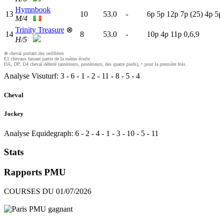
Hymnbook
13
10
53.0
-
6
p
5
p
12p
7
p
(25)
4
p
5
M/4
Trinity Treasure
⊗
14
8
53.0
-
10p
4
p
11p
0,6,9
H/5
⊗ cheval portant des oeilllères
E1 chevaux faisant partie de la même écurie
DA, DP, D4 cheval déferré (antérieurs, postérieurs, des quatre pieds), • pour la première fois.
Analyse Visuturf:
3
-
6
-
1
-
2
-
11
-
8
-
5
-
4
Cheval
Jockey
Analyse Equidegraph:
6
-
2
-
4
-
1
-
3
-
10
-
5
-
11
Stats
Rapports PMU
COURSES DU 01/07/2026