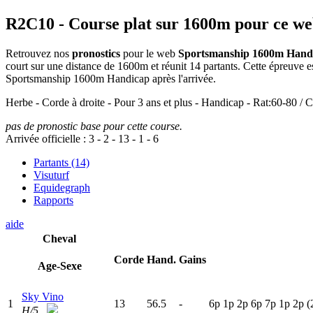
R2C10
- Course plat sur 1600m pour ce w
Retrouvez nos
pronostics
pour le web
Sportsmanship 1600m Hand
court sur une distance de 1600m et réunit 14 partants. Cette épreuve
Sportsmanship 1600m Handicap après l'arrivée.
Herbe - Corde à droite - Pour 3 ans et plus - Handicap - Rat:60-80 / C
pas de pronostic base pour cette course.
Arrivée officielle :
3
-
2
-
13
-
1
-
6
Partants (14)
Visuturf
Equidegraph
Rapports
aide
Cheval
Corde
Hand.
Gains
Age-Sexe
Sky Vino
1
13
56.5
-
6
p
1
p
2
p
6
p
7
p
1
p
2
p
(
H/5