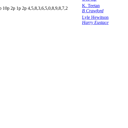
K. Teetan
p
10p
2
p
1
p
2
p
4,5,8,3,6,5,0,8,9,8,7,2
B Crawford
Lyle Hewitson
Harry Eustace