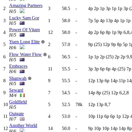
Amazing Partners
2
3
58.5
-
4
p
2
p
1
p
3
p
1
p
1
p
3
p
(
H/5
Lucky Sam Gor
3
1
58.0
-
7
p
5
p
4
p
13p
4
p
1
p
1
p
H/5
Power Of Vitam
4
12
58.0
-
4
p
2
p
6
p
8
p
1
p
9
p
6,8,
H/5
Yuen Long Elite
⊗
5
2
57.0
-
9
p
(25)
12p
9
p
8
p
5
p
1
H/6
Flow Water Flow
⊗
6
6
56.5
-
1
p
1
p
2
p
(25)
2
p
2
p
9,9
H/5
Embraces
7
11
55.5
-
3
p
3
p
6
p
6
p
4
p
(25)
7
H/6
Shanwah
⊗
8
9
55.5
-
12p
13p
6
p
14p
11p
14
H/5
Seward
9
7
54.5
-
14p
8
p
(25)
12p
6,2,8
M/4
Goldfield
10
5
52.5
78k
12p
13p
8,7
H/5
Outgate
11
4
53.0
-
10p
11p
6
p
6
p
1
p
12p
H/7
Another World
12
14
50.0
-
9
p
10p
10p
14p
14p
8
H/6