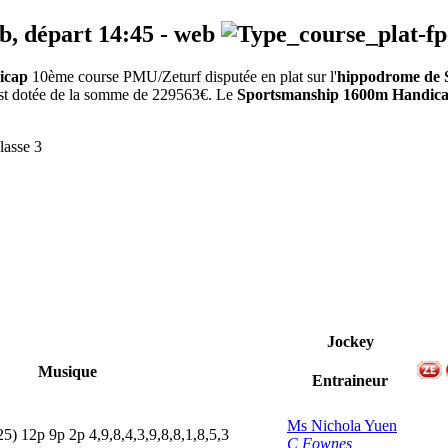
eb, départ
14:45
-
web
icap
10ème course PMU/Zeturf disputée en plat sur l'
hippodrome de 
 est dotée de la somme de 229563€. Le
Sportsmanship 1600m Handic
lasse 3
Jockey
Musique
Entraineur
Ms Nichola Yuen
25)
12p
9
p
2
p
4,9,8,4,3,9,8,8,1,8,5,3
C Fownes