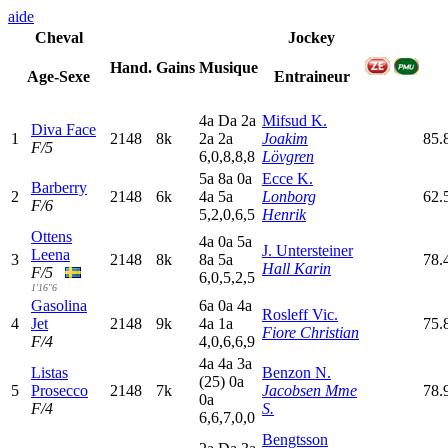
aide
Cheval
Jockey
Hand.
Gains
Musique
Age-Sexe
Entraineur
4
a
D
a
2
a
Mifsud K.
Diva Face
1
2148
8k
2
a
2
a
Joakim
85.
F/5
6,0,8,8,8
Lövgren
5
a
8
a
0
a
Ecce K.
Barberry
2
2148
6k
4
a
5
a
Lonborg
62.
F/6
5,2,0,6,5
Henrik
Ottens
4
a
0
a
5
a
J. Untersteiner
Leena
3
2148
8k
8
a
5
a
78.
Hall Karin
F/5
6,0,5,2,5
1'16"6
Gasolina
6
a
0
a
4
a
Rosleff Vic.
4
Jet
2148
9k
4
a
1
a
75.
Fiore Christian
F/4
4,0,6,6,9
4
a
4
a
3
a
Listas
Benzon N.
(25)
0
a
5
Prosecco
2148
7k
Jacobsen Mme
78.
0
a
F/4
S.
6,6,7,0,0
Bengtsson