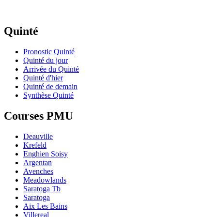
Quinté
Pronostic Quinté
Quinté du jour
Arrivée du Quinté
Quinté d'hier
Quinté de demain
Synthèse Quinté
Courses PMU
Deauville
Krefeld
Enghien Soisy
Argentan
Avenches
Meadowlands
Saratoga Tb
Saratoga
Aix Les Bains
Villereal