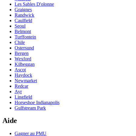
Les Sables D'olonne
Graignes
Randwick
Caulfield
Seoul
Belmont
Turffontein
Chile
Ostersund
Bergen
Wexford
Kilbeggan
Ascot
Haydock
Newmarket
Redcar
Ayr
Lingfield
Horseshoe Indianapolis
Gulfstream Park
Aide
Gagner au PMU