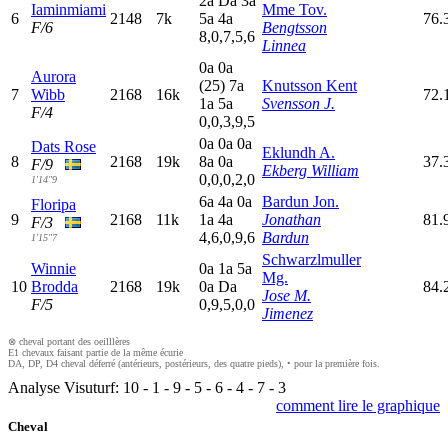
2
a
D
a
3
a
Iaminmiami
Mme Tov.
6
2148
7k
5
a
4
a
76.
F/6
Bengtsson
8,0,7,5,6
Linnea
0
a
0
a
Aurora
(25)
7
a
Knutsson Kent
7
Wibb
2168
16k
72.
1
a
5
a
Svensson J.
F/4
0,0,3,9,5
0
a
0
a
0
a
Dats Rose
Eklundh A.
8
2168
19k
8
a
0
a
37.
F/9
Ekberg William
0,0,0,2,0
1'14"9
6
a
4
a
0
a
Bardun Jon.
Floripa
9
2168
11k
1
a
4
a
Jonathan
81.
F/3
4,6,0,9,6
Bardun
1'15"7
Schwarzlmuller
Winnie
0
a
1
a
5
a
Mg.
10
Brodda
2168
19k
0
a
D
a
84.
Jose M.
F/5
0,9,5,0,0
Jimenez
⊗ cheval portant des oeilllères
E1 chevaux faisant partie de la même écurie
DA, DP, D4 cheval déferré (antérieurs, postérieurs, des quatre pieds), • pour la première fois.
Analyse Visuturf:
10
-
1
-
9
-
5
-
6
-
4
-
7
-
3
comment lire le graphique
Cheval