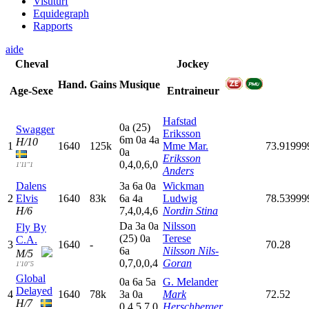
Visuturf
Equidegraph
Rapports
aide
Cheval
Jockey
Hand.
Gains
Musique
Age-Sexe
Entraineur
Hafstad
0
a
(25)
Swagger
Eriksson
6
m
0
a
4
a
H/10
1
1640
125k
Mme Mar.
73.91999
0
a
Eriksson
0,4,0,6,0
1'11"1
Anders
Dalens
3
a
6
a
0
a
Wickman
2
Elvis
1640
83k
6
a
4
a
Ludwig
78.53999
H/6
7,4,0,4,6
Nordin Stina
D
a
3
a
0
a
Nilsson
Fly By
(25)
0
a
Terese
C.A.
3
1640
-
70.28
6
a
Nilsson Nils-
M/5
0,7,0,0,4
Goran
1'10"5
Global
0
a
6
a
5
a
G. Melander
Delayed
4
1640
78k
3
a
0
a
Mark
72.52
H/7
0,4,5,7,0
Herschberger