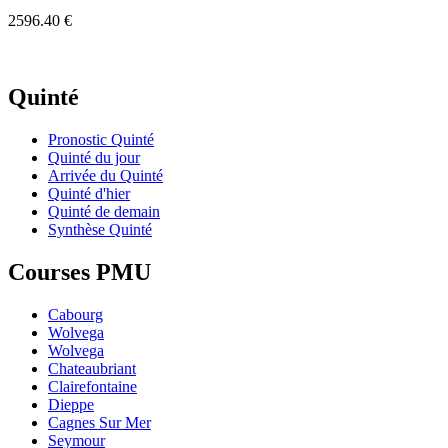
2596.40 €
Quinté
Pronostic Quinté
Quinté du jour
Arrivée du Quinté
Quinté d'hier
Quinté de demain
Synthèse Quinté
Courses PMU
Cabourg
Wolvega
Wolvega
Chateaubriant
Clairefontaine
Dieppe
Cagnes Sur Mer
Seymour