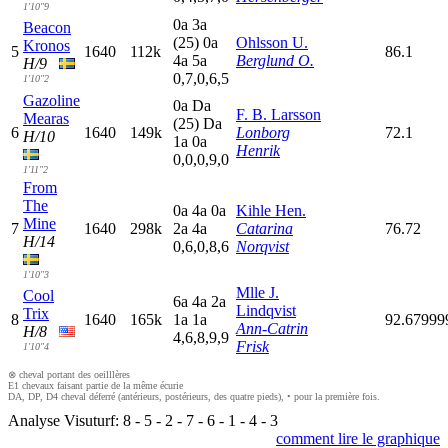
1'10"9
0
a
3
a
Beacon
(25)
0
a
Ohlsson U.
Kronos
5
1640
112k
86.1
4
a
5
a
Berglund O.
H/9
0,7,0,6,5
1'10"2
Gazoline
0
a
D
a
F. B. Larsson
Mearas
(25)
D
a
6
1640
149k
Lonborg
72.1
H/10
1
a
0
a
Henrik
0,0,0,9,0
1'11"2
From
The
0
a
4
a
0
a
Kihle Hen.
Mine
7
1640
298k
2
a
4
a
Catarina
76.72
H/14
0,6,0,8,6
Norqvist
1'10"3
Mlle J.
Cool
6
a
4
a
2
a
Lindqvist
Trix
8
1640
165k
1
a
1
a
92.67999
Ann-Catrin
H/8
4,6,8,9,9
Frisk
1'10"4
⊗ cheval portant des oeilllères
E1 chevaux faisant partie de la même écurie
DA, DP, D4 cheval déferré (antérieurs, postérieurs, des quatre pieds), • pour la première fois.
Analyse Visuturf:
8
-
5
-
2
-
7
-
6
-
1
-
4
-
3
comment lire le graphique