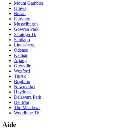
Mount Gambier
Urawa
Busan
Fairview
Musselburgh
Gowran Park
Saratoga Tb
Santiago
Lindesberg
Odense
Kalmar
Arjang
Greyville
Wexford
Thirsk
Brighton
Newmarket
Haydock
Delaware Park
Del Mar
The Meadows
Woodbine Tb
Aide