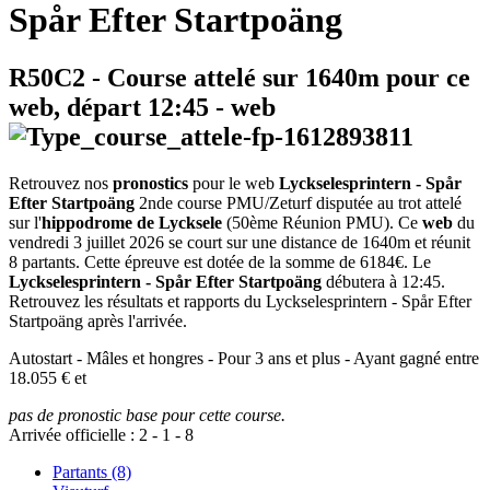
Spår Efter Startpoäng
R50C2
- Course attelé sur 1640m pour ce
web, départ
12:45
-
web
Retrouvez nos
pronostics
pour le web
Lyckselesprintern - Spår
Efter Startpoäng
2nde course PMU/Zeturf disputée au trot attelé
sur l'
hippodrome de Lycksele
(50ème Réunion PMU). Ce
web
du
vendredi 3 juillet 2026 se court sur une distance de 1640m et réunit
8 partants. Cette épreuve est dotée de la somme de 6184€. Le
Lyckselesprintern - Spår Efter Startpoäng
débutera à 12:45.
Retrouvez les résultats et rapports du Lyckselesprintern - Spår Efter
Startpoäng après l'arrivée.
Autostart - Mâles et hongres - Pour 3 ans et plus - Ayant gagné entre
18.055 € et
pas de pronostic base pour cette course.
Arrivée officielle :
2
-
1
-
8
Partants (8)