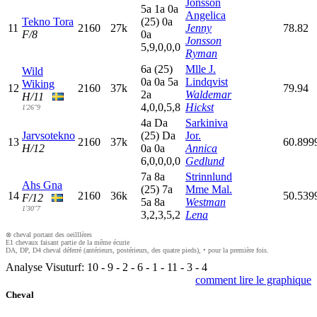
Jonsson
5
a
1
a
0
a
Angelica
Tekno Tora
(25)
0
a
11
2160
27k
Jenny
78.82
F/8
0
a
Jonsson
5,9,0,0,0
Ryman
6
a
(25)
Mlle J.
Wild
0
a
0
a
5
a
Lindqvist
Wiking
12
2160
37k
79.94
2
a
Waldemar
H/11
4,0,0,5,8
Hickst
1'26"9
4
a
D
a
Sarkiniva
Jarvsotekno
(25)
D
a
Jor.
13
2160
37k
60.899
H/12
0
a
0
a
Annica
6,0,0,0,0
Gedlund
7
a
8
a
Strinnlund
Ahs Gna
(25)
7
a
Mme Mal.
14
2160
36k
50.539
F/12
5
a
8
a
Westman
1'30"7
3,2,3,5,2
Lena
⊗ cheval portant des oeilllères
E1 chevaux faisant partie de la même écurie
DA, DP, D4 cheval déferré (antérieurs, postérieurs, des quatre pieds), • pour la première fois.
Analyse Visuturf:
10
-
9
-
2
-
6
-
1
-
11
-
3
-
4
comment lire le graphique
Cheval