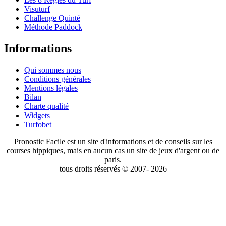
Visuturf
Challenge Quinté
Méthode Paddock
Informations
Qui sommes nous
Conditions générales
Mentions légales
Bilan
Charte qualité
Widgets
Turfobet
Pronostic Facile est un site d'informations et de conseils sur les
courses hippiques, mais en aucun cas un site de jeux d'argent ou de
paris.
tous droits réservés © 2007- 2026