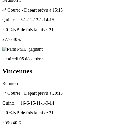
Réunion 1
4° Course - Départ prévu à 15:15
Quinte
5-2-11-12-1-14-15
2.0 €-NB de fois la mise: 21
2776.40 €
vendredi 05 décembre
Vincennes
Réunion 1
4° Course - Départ prévu à 20:15
Quinte
16-6-15-11-1-9-14
2.0 €-NB de fois la mise: 21
2596.40 €