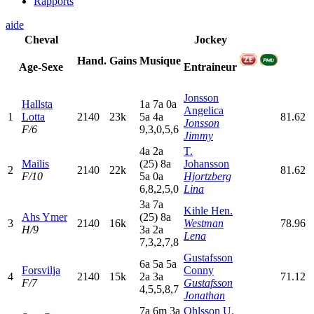
Rapports
aide
Cheval
Jockey
Hand.
Gains
Musique
Age-Sexe
Entraineur
Jonsson
Hallsta
1
a
7
a
0
a
Angelica
1
Lotta
2140
23k
5
a
4
a
81.62
Jonsson
F/6
9,3,0,5,6
Jimmy
4
a
2
a
T.
Mailis
(25)
8
a
Johansson
2
2140
22k
81.62
F/10
5
a
0
a
Hjortzberg
6,8,2,5,0
Lina
3
a
7
a
Kihle Hen.
Ahs Ymer
(25)
8
a
3
2140
16k
Westman
78.96
H/9
3
a
2
a
Lena
7,3,2,7,8
Gustafsson
6
a
5
a
5
a
Forsvilja
Conny
4
2140
15k
2
a
3
a
71.12
F/7
Gustafsson
4,5,5,8,7
Jonathan
7
a
6
m
3
a
Ohlsson U.