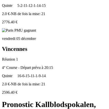
Quinte
5-2-11-12-1-14-15
2.0 €-NB de fois la mise: 21
2776.40 €
vendredi 05 décembre
Vincennes
Réunion 1
4° Course - Départ prévu à 20:15
Quinte
16-6-15-11-1-9-14
2.0 €-NB de fois la mise: 21
2596.40 €
Pronostic Kallblodspokalen,