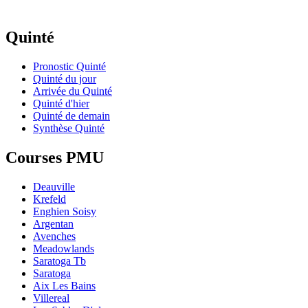
Quinté
Pronostic Quinté
Quinté du jour
Arrivée du Quinté
Quinté d'hier
Quinté de demain
Synthèse Quinté
Courses PMU
Deauville
Krefeld
Enghien Soisy
Argentan
Avenches
Meadowlands
Saratoga Tb
Saratoga
Aix Les Bains
Villereal