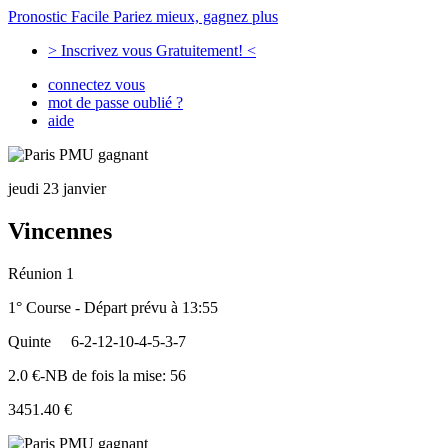
Pronostic Facile
Pariez mieux, gagnez plus
> Inscrivez vous Gratuitement! <
connectez vous
mot de passe oublié ?
aide
jeudi 23 janvier
Vincennes
Réunion 1
1° Course - Départ prévu à 13:55
Quinte
6-2-12-10-4-5-3-7
2.0 €-NB de fois la mise: 56
3451.40 €