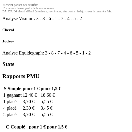
⊗ cheval portant des oeilllères
E1 chevaux faisant partie de la même écurie
DA, DP, D4 cheval déferré (antérieurs, postérieurs, des quatre pieds), • pour la première fois.
Analyse Visuturf:
3
-
8
-
6
-
1
-
7
-
4
-
5
-
2
Cheval
Jockey
Analyse Equidegraph:
3
-
8
-
7
-
4
-
6
-
5
-
1
-
2
Stats
Rapports PMU
S
Simple
pour 1 €
pour 1,5 €
1
gagnant
12,40 €
18,60 €
1
placé
3,70 €
5,55 €
4
placé
2,30 €
3,45 €
5
placé
3,70 €
5,55 €
C
Couplé
pour 1 €
pour 1,5 €