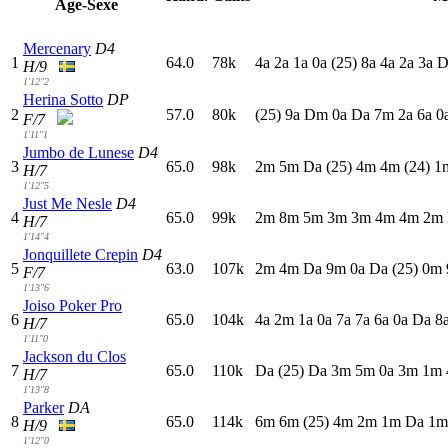
Age-Sexe
Mercenary
D4
1
64.0
78k
4
a
2
a
1
a
0
a
(25)
8
a
4
a
2
a
3
a
H/9
1'12"2
Herina Sotto
DP
2
57.0
80k
(25)
9
a
D
m
0
a
D
a
7
m
2
a
6
a
0
F/7
1'11"1
Jumbo de Lunese
D4
3
65.0
98k
2
m
5
m
D
a
(25)
4
m
4
m
(24)
1
H/7
1'12"5
Just Me Nesle
D4
4
65.0
99k
2
m
8
m
5
m
3
m
3
m
4
m
4
m
2
m
H/7
1'14"4
Jonquillete Crepin
D4
5
63.0
107k
2
m
4
m
D
a
9
m
0
a
D
a
(25)
0
m
F/7
1'13"6
Joiso Poker Pro
6
65.0
104k
4
a
2
m
1
a
0
a
7
a
7
a
6
a
0
a
D
a
8
H/7
1'11"0
Jackson du Clos
7
65.0
110k
D
a
(25)
D
a
3
m
5
m
0
a
3
m
1
m
H/7
1'13"8
Parker
DA
8
65.0
114k
6
m
6
m
(25)
4
m
2
m
1
m
D
a
1
H/9
1'12"0