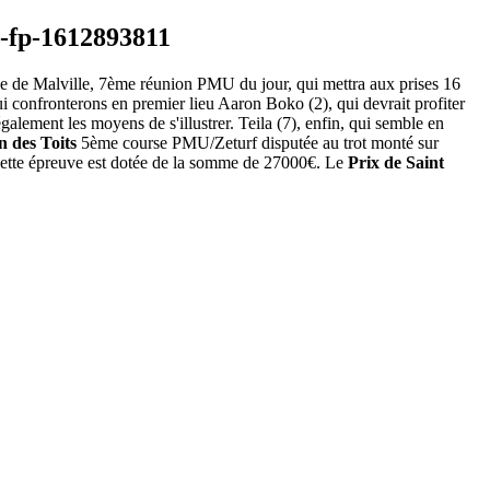
le de Malville, 7ème réunion PMU du jour, qui mettra aux prises 16
ui confronterons en premier lieu Aaron Boko (2), qui devrait profiter
également les moyens de s'illustrer. Teila (7), enfin, qui semble en
n des Toits
5ème course PMU/Zeturf disputée au trot monté sur
 Cette épreuve est dotée de la somme de 27000€. Le
Prix de Saint