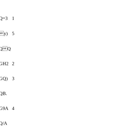
Q=3
1
y)
5
QQ
GH2
2
GQ)
3
QB.
G9A
4
Q/A