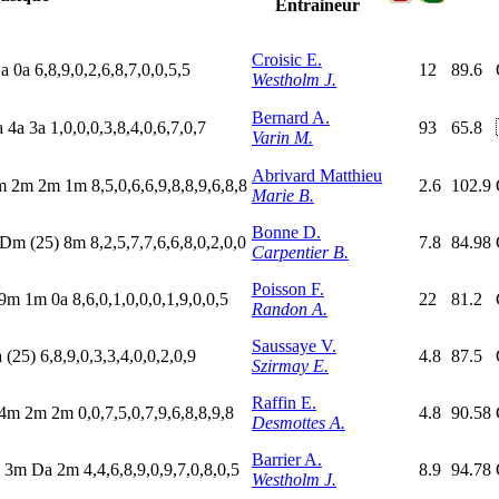
Entraineur
Croisic E.
D
a
0
a
6,8,9,0,2,6,8,7,0,0,5,5
12
89.6
Westholm J.
Bernard A.
a
4
a
3
a
1,0,0,0,3,8,4,0,6,7,0,7
93
65.8
Varin M.
Abrivard Matthieu
m
2
m
2
m
1
m
8,5,0,6,6,9,8,8,9,6,8,8
2.6
102.9
Marie B.
Bonne D.
D
m
(25)
8
m
8,2,5,7,7,6,6,8,0,2,0,0
7.8
84.98
Carpentier B.
Poisson F.
9
m
1
m
0
a
8,6,0,1,0,0,0,1,9,0,0,5
22
81.2
Randon A.
Saussaye V.
a
(25)
6,8,9,0,3,3,4,0,0,2,0,9
4.8
87.5
Szirmay E.
Raffin E.
4
m
2
m
2
m
0,0,7,5,0,7,9,6,8,8,9,8
4.8
90.58
Desmottes A.
Barrier A.
m
3
m
D
a
2
m
4,4,6,8,9,0,9,7,0,8,0,5
8.9
94.78
Westholm J.