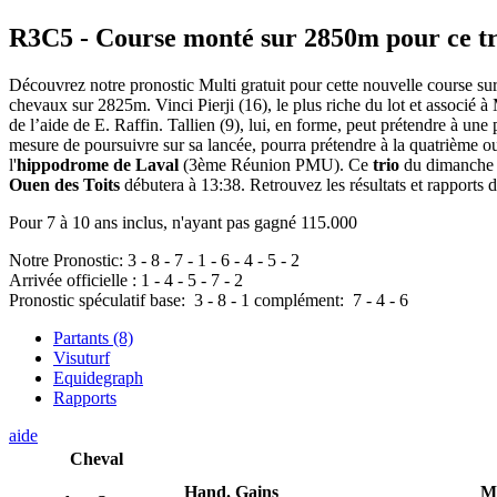
R3C5
- Course monté sur 2850m pour ce tr
Découvrez notre pronostic Multi gratuit pour cette nouvelle course s
chevaux sur 2825m. Vinci Pierji (16), le plus riche du lot et associé à
de l’aide de E. Raffin. Tallien (9), lui, en forme, peut prétendre à une
mesure de poursuivre sur sa lancée, pourra prétendre à la quatrième 
l'
hippodrome de Laval
(3ème Réunion PMU). Ce
trio
du dimanche 5
Ouen des Toits
débutera à 13:38. Retrouvez les résultats et rapports d
Pour 7 à 10 ans inclus, n'ayant pas gagné 115.000
Notre Pronostic:
3
-
8
-
7
-
1
-
6
-
4
-
5
-
2
Arrivée officielle :
1
-
4
-
5
-
7
-
2
Pronostic spéculatif
base:
3
-
8
-
1
complément:
7
-
4
-
6
Partants (8)
Visuturf
Equidegraph
Rapports
aide
Cheval
Hand.
Gains
M