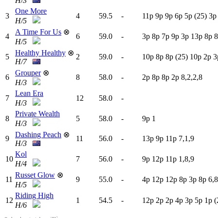
H/3
One More
3
4
59.5
-
11p
9
p
9
p
6
p
5
p
(25)
3
H/5
A Time For Us
⊗
4
6
59.0
-
3
p
8
p
7
p
9
p
3
p
13p
8
p
8
H/5
Healthy Healthy
⊗
5
2
59.0
-
10p
8
p
8
p
(25)
10p
2
p
3
H/7
Grouper
⊗
6
8
58.0
-
2
p
8
p
8
p
2
p
8,2,2,8
H/3
Lean Era
7
12
58.0
-
H/3
Private Wealth
8
5
58.0
-
9
p
1
H/3
Dashing Peach
⊗
9
11
56.0
-
13p
9
p
11p
7,1,9
H/3
Kol
10
7
56.0
-
9
p
12p
11p
1,8,9
H/4
Russet Glow
⊗
11
9
55.0
-
4
p
12p
12p
8
p
3
p
8
p
6,8
H/5
Riding High
12
1
54.5
-
12p
2
p
2
p
4
p
3
p
5
p
1
p
(
H/6