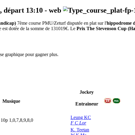
, départ
13:10
-
web
andicap)
7ème course PMU/Zeturf disputée en plat sur l'
hippodrome d
uve est dotée de la somme de 131019€. Le
Prix The Stevenson Cup (Ha
yse graphique pour gagner plus.
Jockey
Musique
Entraineur
Leung KC
10p
1,0,7,8,9,8,0
F C Lor
K. Teetan