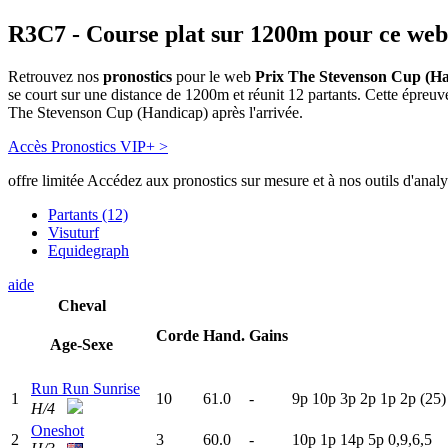
R3C7
- Course plat sur 1200m pour ce web
Retrouvez nos
pronostics
pour le web
Prix The Stevenson Cup (H
se court sur une distance de 1200m et réunit 12 partants. Cette épre
The Stevenson Cup (Handicap) après l'arrivée.
Accès Pronostics VIP+ >
offre limitée
Accédez aux pronostics sur mesure et à nos outils d'anal
Partants (12)
Visuturf
Equidegraph
aide
Cheval
Corde
Hand.
Gains
Age-Sexe
Run Run Sunrise
1
10
61.0
-
9
p
10p
3
p
2
p
1
p
2
p
(25)
H/4
Oneshot
2
3
60.0
-
10p
1
p
14p
5
p
0,9,6,5