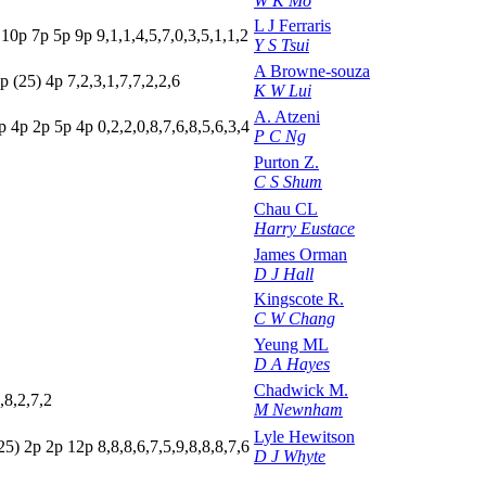
W K Mo
L J Ferraris
p
10p
7
p
5
p
9
p
9,1,1,4,5,7,0,3,5,1,1,2
Y S Tsui
A Browne-souza
p
(25)
4
p
7,2,3,1,7,7,2,2,6
K W Lui
A. Atzeni
p
4
p
2
p
5
p
4
p
0,2,2,0,8,7,6,8,5,6,3,4
P C Ng
Purton Z.
C S Shum
Chau CL
Harry Eustace
James Orman
D J Hall
Kingscote R.
C W Chang
Yeung ML
D A Hayes
Chadwick M.
,8,2,7,2
M Newnham
Lyle Hewitson
25)
2
p
2
p
12p
8,8,8,6,7,5,9,8,8,8,7,6
D J Whyte