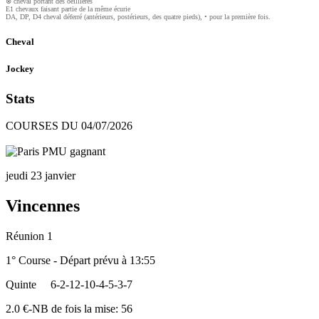
⊗ cheval portant des oeilllères
E1 chevaux faisant partie de la même écurie
DA, DP, D4 cheval déferré (antérieurs, postérieurs, des quatre pieds), • pour la première fois.
Cheval
Jockey
Stats
COURSES DU 04/07/2026
jeudi 23 janvier
Vincennes
Réunion 1
1° Course - Départ prévu à 13:55
Quinte
6-2-12-10-4-5-3-7
2.0 €-NB de fois la mise: 56