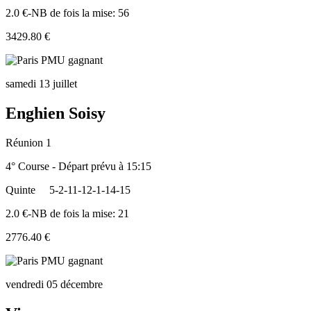
2.0 €-NB de fois la mise: 56
3429.80 €
samedi 13 juillet
Enghien Soisy
Réunion 1
4° Course - Départ prévu à 15:15
Quinte
5-2-11-12-1-14-15
2.0 €-NB de fois la mise: 21
2776.40 €
vendredi 05 décembre