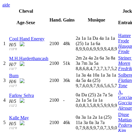
aide
Cheval
Jock
Hand.
Gains
Musique
Age-Sexe
Entrai
Hamre
2
a
1
a
1
a
D
a
4
a
1
a
1
a
Cool Hand Energy
Frode
1
2100
48k
(25)
1
a
1
a
6
a
H/5
Hauga
8,9,9,0,6,9,9,9,9,4,8,9
1'13"0
Frode
2
m
2
a
4
a
2
a
6
a
3
a
8
a
Steiner 
M.H.Harderthancash
2
2100
51k
3
a
7
m
3
a
5
a
Moren
H/7
8,8,6,8,4,7,2,7,3,7,5,2
Fredrik
1'11"7
1
a
3
a
4
a
10a
1
a
3
a
1
a
Solberg
Burn
3
2100
36k
4
a
5
a
4
a
(25)
Flatla
H/6
9,7,6,0,9,7,9,6,5,6,5,7
Tone
1'12"7
A.
0
a
D
a
(25)
2
a
7
a
5
a
Farlow Selva
Goccia
4
2100
-
2
a
1
a
5
a
1
a
1
a
H/5
Goccia
0,0,8,3,5,8,9,5,9,9,9,9
1'12"2
Alessa
Djuse
0
a
3
a
1
a
2
a
1
a
(25)
Kalle May
Mattias
5
2100
46k
11a
3
a
0
a
3
a
7
a
H/5
Peders
0,7,9,8,9,9,7,0,7,3,9,0
1'12"0
Kim