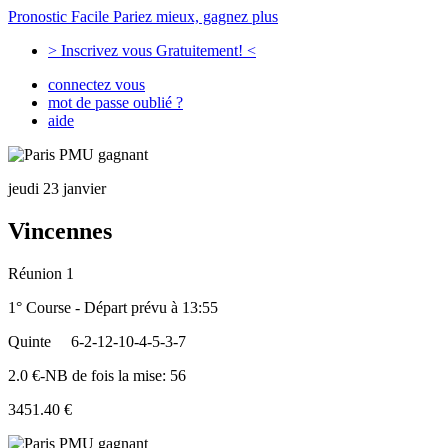
Pronostic Facile
Pariez mieux, gagnez plus
> Inscrivez vous Gratuitement! <
connectez vous
mot de passe oublié ?
aide
jeudi 23 janvier
Vincennes
Réunion 1
1° Course - Départ prévu à 13:55
Quinte
6-2-12-10-4-5-3-7
2.0 €-NB de fois la mise: 56
3451.40 €