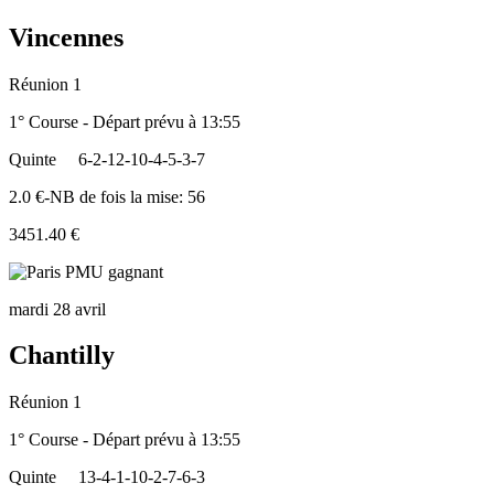
Vincennes
Réunion 1
1° Course - Départ prévu à 13:55
Quinte
6-2-12-10-4-5-3-7
2.0 €-NB de fois la mise: 56
3451.40 €
mardi 28 avril
Chantilly
Réunion 1
1° Course - Départ prévu à 13:55
Quinte
13-4-1-10-2-7-6-3