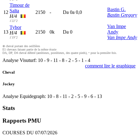
Timour de
Bastin G.
Salta
12
2150
-
D
a
0
a
0,0
Bastin Gregory
H/4
1'22"2
Van Impe
Tybor
13
2150
0k
D
a
0
Andy
H/4
Van Impe Andy
1'19"2
⊗ cheval portant des oeilllères
E1 chevaux faisant partie de la même écurie
DA, DP, D4 cheval déferré (antérieurs, postérieurs, des quatre pieds), • pour la première fois.
Analyse Visuturf:
10
-
9
-
11
-
8
-
2
-
5
-
1
-
4
comment lire le graphique
Cheval
Jockey
Analyse Equidegraph:
10
-
8
-
11
-
2
-
5
-
9
-
6
-
13
Stats
Rapports PMU
COURSES DU 07/07/2026