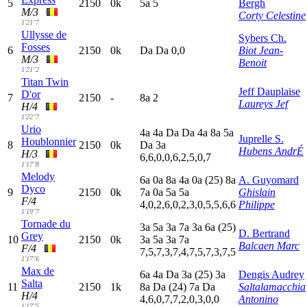
5
2150
0k
5
a
5
Bergh
M/3
Corty Celestine
1'21"7
Ullysse de
Sybers Ch.
Fosses
6
2150
0k
D
a
D
a
0,0
Biot Jean-
M/3
Benoit
1'21"2
Titan Twin
Jeff Dauplaise
D'or
7
2150
-
8
a
2
Laureys Jef
H/4
1'22"7
Urio
4
a
4
a
D
a
D
a
4
a
8
a
5
a
Juprelle S.
Houblonnier
8
2150
0k
D
a
3
a
Hubens AndrÉ
H/3
6,6,0,0,6,2,5,0,7
1'17"8
Melody
6
a
0
a
8
a
4
a
0
a
(25)
8
a
A. Guyomard
Dyco
9
2150
0k
7
a
0
a
5
a
5
a
Ghislain
F/4
4,0,2,6,0,2,3,0,5,5,6,6
Philippe
1'19"7
Tornade du
3
a
5
a
3
a
7
a
3
a
6
a
(25)
D. Bertrand
Grey
10
2150
0k
3
a
5
a
3
a
7
a
Balcaen Marc
F/4
7,5,7,3,7,4,7,5,7,3,7,5
1'17"6
Max de
6
a
4
a
D
a
3
a
(25)
3
a
Dengis Audrey
Salta
11
2150
1k
8
a
D
a
(24)
7
a
D
a
Saltalamacchia
H/4
4,6,0,7,7,2,0,3,0,0
Antonino
1'17"5