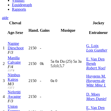
Visuturf
Equidegraph
Rapports
aide
Cheval
Jockey
Hand.
Gains
Musique
Age-Sexe
Entraineur
Napine
G. Loix
1
Dieschoot
2150
-
Loix Gunther
F/3
Manilla
E. Van Den
5
a
0
a
D
a
(25)
5
a
3
a
Calvaire
2
2150
0k
Bergh
5,0,0,5,7
F/4
Robert Noel
1'17"8
Nimbus
Huygens M.
Kairos
3
2150
-
0
a
0
Huygens-de
M/3
Witte Mme I.
1'22"2
Nefertiti
D. Moes
4
Awagne
2150
-
Moes Daniel
F/3
Union
E. Van Den
Express