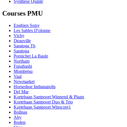
Synthèse Quinté
Courses PMU
Enghien Soisy
Les Sables D'olonne
Vichy
Deauville
Saratoga Tb
Saratoga
Pornichet La Baule
Northam
Funabashi
Mombetsu
Vaal
Newmarket
Horseshoe Indianapolis
Del Mar
Kortebaan Santpoort Winnend & Plaats
Kortebaan Santpoort Duo & Trio
Kortebaan Santpoort Winscore1
Bollnas
Aby
Boden