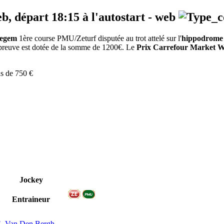
eb, départ
18:15
à l'autostart -
web
regem
1ère course PMU/Zeturf disputée au trot attelé sur l'
hippodrome
 épreuve est dotée de la somme de 1200€. Le
Prix Carrefour Market 
ns de 750 €
Jockey
Entraineur
. Van Den Bergh