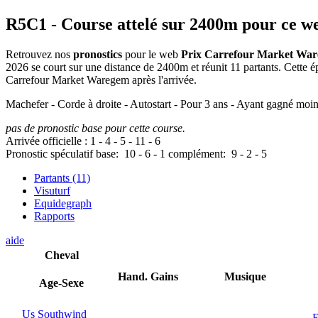
R5C1
- Course attelé sur 2400m pour ce w
Retrouvez nos
pronostics
pour le web
Prix Carrefour Market Wa
2026 se court sur une distance de 2400m et réunit 11 partants. Cette
Carrefour Market Waregem après l'arrivée.
Machefer - Corde à droite - Autostart - Pour 3 ans - Ayant gagné moi
pas de pronostic base pour cette course.
Arrivée officielle :
1
-
4
-
5
-
11
-
6
Pronostic spéculatif
base:
10
-
6
-
1
complément:
9
-
2
-
5
Partants (11)
Visuturf
Equidegraph
Rapports
aide
Cheval
Hand.
Gains
Musique
Age-Sexe
Us Southwind
E