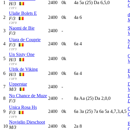
1
2400
0k
4
a
5
a
(25)
D
a
6,5,0
H/3
C
1'19"1
Ulalie Bolets E
d
2
2400
0k
4
a
6
F/3
M
1'20"0
Naomi de Bie
S
3
2400
-
F/3
V
Utara de Couprie
N
4
2400
0k
6
a
4
F/3
D
1'19"3
Un Sixty One
G
5
2400
0k
H/3
V
1'19"4
Ulrik de Viking
E
6
2400
0k
6
a
4
H/3
V
1'18"9
Upperstar
D
7
2400
-
M/3
V
No Chance de Muze
D
8
2400
-
8
a
A
a
(25)
D
a
2,0,0
F/3
D
Unica Rosa Hs
C
9
2400
0k
6
a
3
a
(25)
7
a
6
a
5
a
4,7,3,4,5
F/3
1'19"9
Noviglio Dieschoot
E
10
2400
0k
2
a
8
M/3
C