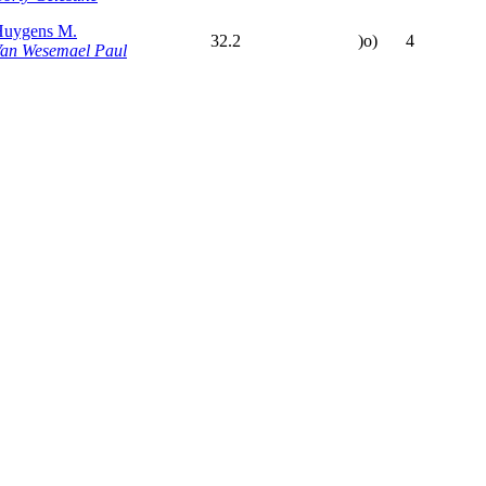
uygens M.
32.2
)o)
4
an Wesemael Paul