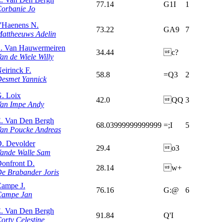
77.14
G1I
1
orbanie Jo
'Haenens N.
73.22
GA9
7
attheeuws Adelin
. Van Hauwermeiren
34.44
c?
an de Wiele Willy
eirinck F.
58.8
=Q3
2
esmet Yannick
. Loix
42.0
QQ
3
an Impe Andy
. Van Den Bergh
68.03999999999999
=;I
5
an Poucke Andreas
. Devolder
29.4
o3
ande Walle Sam
onfront D.
28.14
w+
e Brabander Joris
ampe J.
76.16
G:@
6
Campe Jan
. Van Den Bergh
91.84
Q'I
orty Celestine