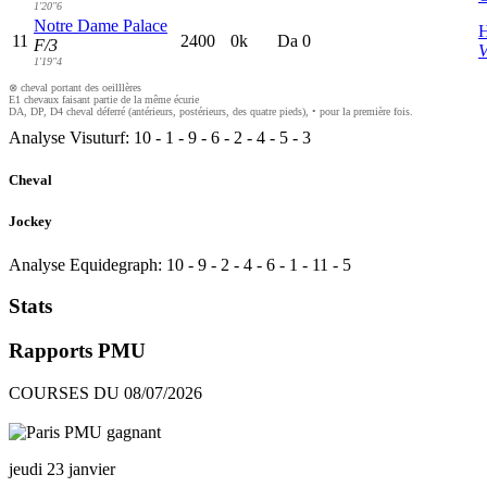
1'20"6
Notre Dame Palace
H
11
2400
0k
D
a
0
F/3
V
1'19"4
⊗ cheval portant des oeilllères
E1 chevaux faisant partie de la même écurie
DA, DP, D4 cheval déferré (antérieurs, postérieurs, des quatre pieds), • pour la première fois.
Analyse Visuturf:
10
-
1
-
9
-
6
-
2
-
4
-
5
-
3
Cheval
Jockey
Analyse Equidegraph:
10
-
9
-
2
-
4
-
6
-
1
-
11
-
5
Stats
Rapports PMU
COURSES DU 08/07/2026
jeudi 23 janvier