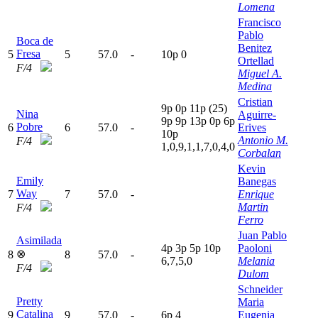
Lomena
Francisco
Pablo
Boca de
Benitez
Fresa
5
5
57.0
-
10p
0
Ortellad
F/4
Miguel A.
Medina
Cristian
9
p
0
p
11p
(25)
Nina
Aguirre-
9
p
9
p
13p
0
p
6
p
Pobre
6
6
57.0
-
Erives
10p
Antonio M.
F/4
1,0,9,1,1,7,0,4,0
Corbalan
Kevin
Emily
Banegas
Way
7
7
57.0
-
Enrique
Martin
F/4
Ferro
Juan Pablo
Asimilada
4
p
3
p
5
p
10p
Paoloni
⊗
8
8
57.0
-
6,7,5,0
Melania
F/4
Dulom
Schneider
Pretty
Maria
Catalina
9
9
57.0
-
6
p
4
Eugenia