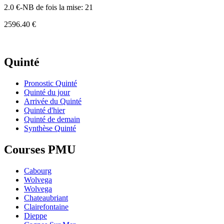
2.0 €-NB de fois la mise: 21
2596.40 €
Quinté
Pronostic Quinté
Quinté du jour
Arrivée du Quinté
Quinté d'hier
Quinté de demain
Synthèse Quinté
Courses PMU
Cabourg
Wolvega
Wolvega
Chateaubriant
Clairefontaine
Dieppe