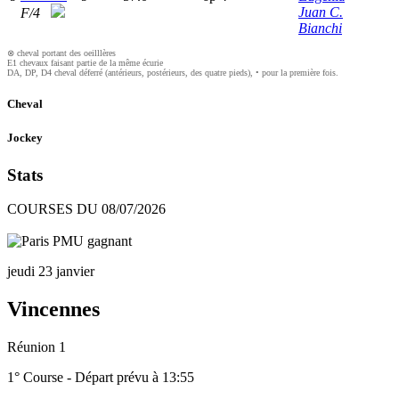
Juan C.
F/4
Bianchi
⊗ cheval portant des oeilllères
E1 chevaux faisant partie de la même écurie
DA, DP, D4 cheval déferré (antérieurs, postérieurs, des quatre pieds), • pour la première fois.
Cheval
Jockey
Stats
COURSES DU 08/07/2026
jeudi 23 janvier
Vincennes
Réunion 1
1° Course - Départ prévu à 13:55