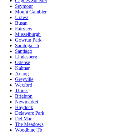
Cagnes Sur Mer
Seymour
Mount Gambier
Urawa
Busan
Fairview
Musselburgh
Gowran Park
Saratoga Tb
Santiago
Lindesberg
Odense
Kalmar
Arjang
Greyville
Wexford
Thirsk
Brighton
Newmarket
Haydock
Delaware Park
Del Mar
The Meadows
Woodbine Tb