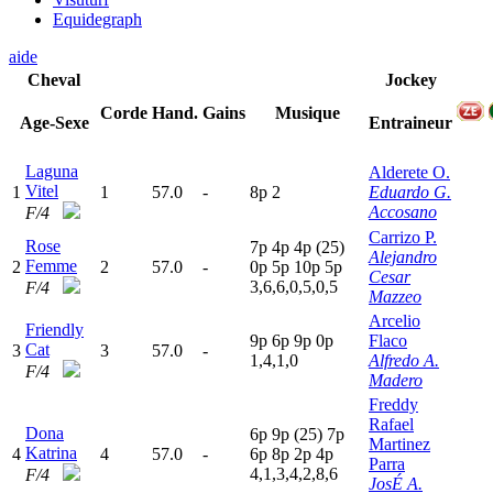
Equidegraph
aide
Cheval
Jockey
Corde
Hand.
Gains
Musique
Age-Sexe
Entraineur
Laguna
Alderete O.
Vitel
1
1
57.0
-
8
p
2
Eduardo G.
Accosano
F/4
Carrizo P.
Rose
7
p
4
p
4
p
(25)
Alejandro
Femme
2
2
57.0
-
0
p
5
p
10p
5
p
Cesar
3,6,6,0,5,0,5
F/4
Mazzeo
Arcelio
Friendly
9
p
6
p
9
p
0
p
Flaco
Cat
3
3
57.0
-
1,4,1,0
Alfredo A.
F/4
Madero
Freddy
Rafael
Dona
6
p
9
p
(25)
7
p
Martinez
Katrina
4
4
57.0
-
6
p
8
p
2
p
4
p
Parra
4,1,3,4,2,8,6
F/4
JosÉ A.