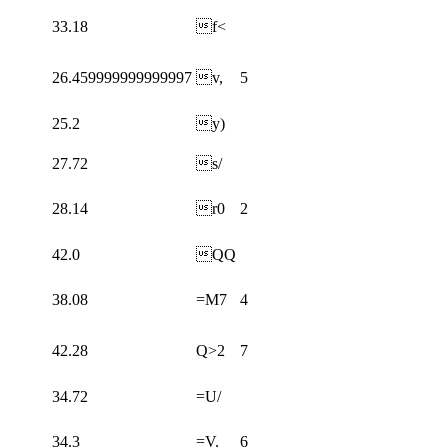
33.18
f<
26.459999999999997
v,
5
25.2
y)
27.72
s/
28.14
r0
2
42.0
QQ
38.08
=M7
4
42.28
Q>2
7
34.72
=U/
34.3
=V.
6