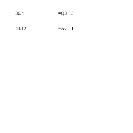
36.4
=Q3
3
43.12
=AC
1