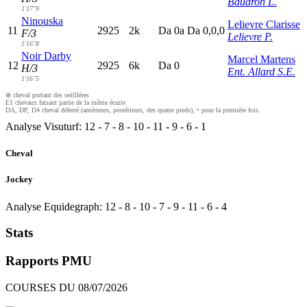
Baudron L.
1'17"9
Ninouska
Lelievre Clarisse
11
2925
2k
D
a
0
a
D
a
0,0,0
F/3
Lelievre P.
1'16"8
Noir Darby
Marcel Martens
12
2925
6k
D
a
0
H/3
Ent. Allard S.E.
1'16"5
⊗ cheval portant des oeilllères
E1 chevaux faisant partie de la même écurie
DA, DP, D4 cheval déferré (antérieurs, postérieurs, des quatre pieds), • pour la première fois.
Analyse Visuturf:
12
-
7
-
8
-
10
-
11
-
9
-
6
-
1
Cheval
Jockey
Analyse Equidegraph:
12
-
8
-
10
-
7
-
9
-
11
-
6
-
4
Stats
Rapports PMU
COURSES DU 08/07/2026