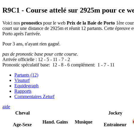
R9C1
- Course attelé sur 2925m pour ce w
Voici nos
pronostics
pour le web
Prix de la Baie de Porto
1ère cours
court sur une distance de 2925m et réunit 12 partants. Cette épreuve
Porto après l'arrivée.
Pour 3 ans, n'ayant rien gagné.
pas de pronostic base pour cette course.
Arrivée officielle :
12
-
5
-
11
-
7
-
2
Pronostic spéculatif
base:
12
-
8
-
6
complément:
1
-
7
-
11
Partants (12)
Visuturf
Equidegraph
Rapports
Commentaires Zeturf
aide
Cheval
Jockey
Hand.
Gains
Musique
Age-Sexe
Entraineur