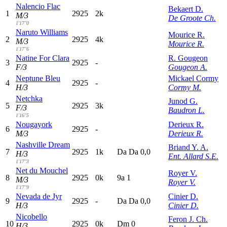
Nalencio Flac
Bekaert D.
1
2925
2k
M/3
De Groote Ch.
1'17"0
Naruto Williams
Mourice R.
2
2925
4k
M/3
Mourice R.
1'17"6
Natine For Clara
R. Gougeon
3
2925
-
F/3
Gougeon A.
Neptune Bleu
Mickael Cormy
4
2925
-
H/3
Cormy M.
Netchka
Junod G.
5
2925
3k
F/3
Baudron L.
1'16"5
Nougayork
Derieux R.
6
2925
-
M/3
Derieux R.
Nashville Dream
Briand Y. A.
7
2925
1k
D
a
D
a
0,0
H/3
Ent. Allard S.E.
1'17"3
Net du Mouchel
Royer V.
8
2925
0k
9
a
1
M/3
Royer V.
1'17"9
Nevada de Jyr
Cinier D.
9
2925
-
D
a
D
a
0,0
H/3
Cinier D.
Nicobello
Feron J. Ch.
10
2925
0k
D
m
0
H/3