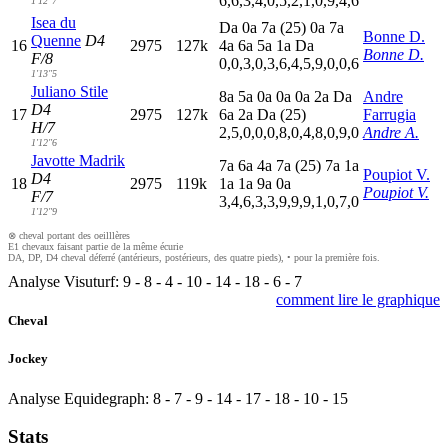
6,6,3,4,0,5,2,1,0,9,4,6
1'12"7
Isea du
D
a
0
a
7
a
(25)
0
a
7
a
Bonne D.
Quenne
D4
16
2975
127k
4
a
6
a
5
a
1
a
D
a
Bonne D.
F/8
0,0,3,0,3,6,4,5,9,0,0,6
1'13"5
Juliano Stile
8
a
5
a
0
a
0
a
0
a
2
a
D
a
Andre
D4
17
2975
127k
6
a
2
a
D
a
(25)
Farrugia
H/7
2,5,0,0,0,8,0,4,8,0,9,0
Andre A.
1'12"6
Javotte Madrik
7
a
6
a
4
a
7
a
(25)
7
a
1
a
Poupiot V.
D4
18
2975
119k
1
a
1
a
9
a
0
a
Poupiot V.
F/7
3,4,6,3,3,9,9,9,1,0,7,0
1'12"9
⊗ cheval portant des oeilllères
E1 chevaux faisant partie de la même écurie
DA, DP, D4 cheval déferré (antérieurs, postérieurs, des quatre pieds), • pour la première fois.
Analyse Visuturf:
9
-
8
-
4
-
10
-
14
-
18
-
6
-
7
comment lire le graphique
Cheval
Jockey
Analyse Equidegraph:
8
-
7
-
9
-
14
-
17
-
18
-
10
-
15
Stats