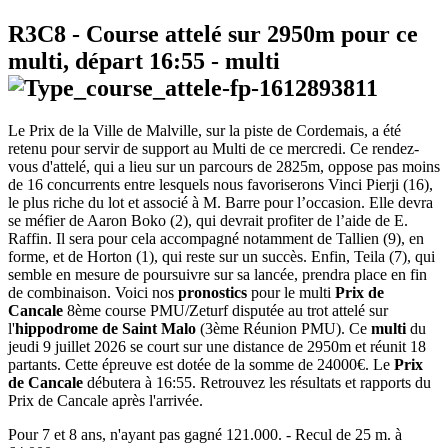
R3C8
- Course attelé sur 2950m pour ce
multi, départ
16:55
-
multi
Le Prix de la Ville de Malville, sur la piste de Cordemais, a été
retenu pour servir de support au Multi de ce mercredi. Ce rendez-
vous d'attelé, qui a lieu sur un parcours de 2825m, oppose pas moins
de 16 concurrents entre lesquels nous favoriserons Vinci Pierji (16),
le plus riche du lot et associé à M. Barre pour l’occasion. Elle devra
se méfier de Aaron Boko (2), qui devrait profiter de l’aide de E.
Raffin. Il sera pour cela accompagné notamment de Tallien (9), en
forme, et de Horton (1), qui reste sur un succès. Enfin, Teila (7), qui
semble en mesure de poursuivre sur sa lancée, prendra place en fin
de combinaison. Voici nos
pronostics
pour le multi
Prix de
Cancale
8ème course PMU/Zeturf disputée au trot attelé sur
l'
hippodrome de Saint Malo
(3ème Réunion PMU). Ce
multi
du
jeudi 9 juillet 2026 se court sur une distance de 2950m et réunit 18
partants. Cette épreuve est dotée de la somme de 24000€. Le
Prix
de Cancale
débutera à 16:55. Retrouvez les résultats et rapports du
Prix de Cancale après l'arrivée.
Pour 7 et 8 ans, n'ayant pas gagné 121.000. - Recul de 25 m. à