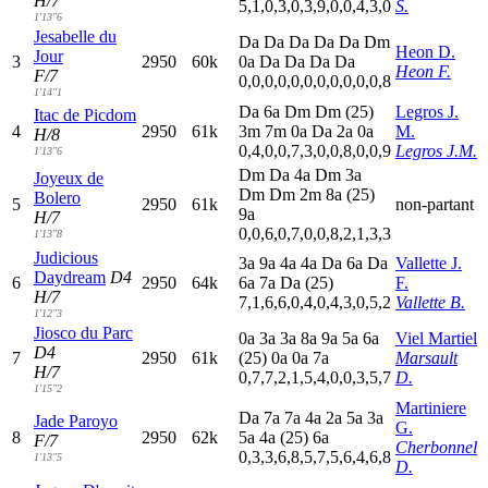
H/7
5,1,0,3,0,3,9,0,0,4,3,0
S.
1'13"6
Jesabelle du
D
a
D
a
D
a
D
a
D
a
D
m
Heon D.
Jour
3
2950
60k
0
a
D
a
D
a
D
a
D
a
Heon F.
F/7
0,0,0,0,0,0,0,0,0,0,0,8
1'14"1
D
a
6
a
D
m
D
m
(25)
Legros J.
Itac de Picdom
4
2950
61k
3
m
7
m
0
a
D
a
2
a
0
a
M.
H/8
0,4,0,0,7,3,0,0,8,0,0,9
Legros J.M.
1'13"6
D
m
D
a
4
a
D
m
3
a
Joyeux de
D
m
D
m
2
m
8
a
(25)
Bolero
5
2950
61k
non-partant
9
a
H/7
0,0,6,0,7,0,0,8,2,1,3,3
1'13"8
Judicious
3
a
9
a
4
a
4
a
D
a
6
a
D
a
Vallette J.
Daydream
D4
6
2950
64k
6
a
7
a
D
a
(25)
F.
H/7
7,1,6,6,0,4,0,4,3,0,5,2
Vallette B.
1'12"3
Jiosco du Parc
0
a
3
a
3
a
8
a
9
a
5
a
6
a
Viel Martiel
D4
7
2950
61k
(25)
0
a
0
a
7
a
Marsault
H/7
0,7,7,2,1,5,4,0,0,3,5,7
D.
1'15"2
Martiniere
D
a
7
a
7
a
4
a
2
a
5
a
3
a
Jade Paroyo
G.
8
2950
62k
5
a
4
a
(25)
6
a
F/7
Cherbonnel
0,3,3,6,8,5,7,5,6,4,6,8
1'13"5
D.