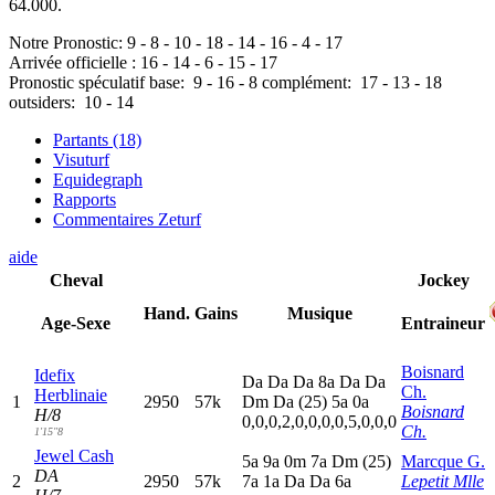
64.000.
Notre Pronostic:
9
-
8
-
10
-
18
-
14
-
16
-
4
-
17
Arrivée officielle :
16
-
14
-
6
-
15
-
17
Pronostic spéculatif
base:
9
-
16
-
8
complément:
17
-
13
-
18
outsiders:
10
-
14
Partants (18)
Visuturf
Equidegraph
Rapports
Commentaires Zeturf
aide
Cheval
Jockey
Hand.
Gains
Musique
Age-Sexe
Entraineur
Boisnard
Idefix
D
a
D
a
D
a
8
a
D
a
D
a
Ch.
Herblinaie
1
2950
57k
D
m
D
a
(25)
5
a
0
a
Boisnard
H/8
0,0,0,2,0,0,0,0,5,0,0,0
Ch.
1'15"8
Jewel Cash
5
a
9
a
0
m
7
a
D
m
(25)
Marcque G.
DA
2
2950
57k
7
a
1
a
D
a
D
a
6
a
Lepetit Mlle