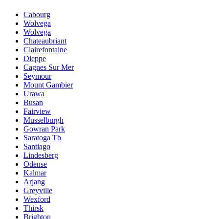
Cabourg
Wolvega
Wolvega
Chateaubriant
Clairefontaine
Dieppe
Cagnes Sur Mer
Seymour
Mount Gambier
Urawa
Busan
Fairview
Musselburgh
Gowran Park
Saratoga Tb
Santiago
Lindesberg
Odense
Kalmar
Arjang
Greyville
Wexford
Thirsk
Brighton