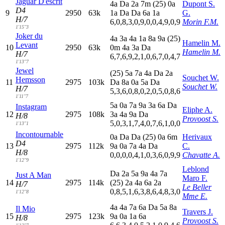
Jaguar D'escrit
4
a
D
a
2
a
7
m
(25)
0
a
Dupont S.
D4
9
2950
63k
1
a
D
a
D
a
6
a
1
a
G.
H/7
6,0,8,3,0,9,0,0,4,9,0,9
Morin F.M.
1'15"3
Joker du
4
a
3
a
4
a
1
a
8
a
9
a
(25)
Hamelin M.
Levant
10
2950
63k
0
m
4
a
3
a
D
a
Hamelin M.
H/7
6,7,6,9,2,1,0,6,7,0,4,7
1'13"7
Jewel
(25)
5
a
7
a
4
a
D
a
2
a
Souchet W.
Hemsson
11
2975
103k
D
a
8
a
0
a
5
a
D
a
Souchet W.
H/7
5,3,6,0,8,0,2,0,5,0,8,6
1'11"7
5
a
0
a
7
a
9
a
3
a
6
a
D
a
Instagram
Eliphe A.
12
2975
108k
3
a
4
a
9
a
D
a
H/8
Provoost S.
5,0,3,1,7,4,0,7,6,1,0,0
1'13"1
Incontournable
0
a
D
a
D
a
(25)
0
a
6
m
Herivaux
D4
13
2975
112k
9
a
0
a
7
a
4
a
D
a
C.
H/8
0,0,0,0,4,1,0,3,6,0,9,9
Chavatte A.
1'12"9
Leblond
D
a
2
a
5
a
9
a
4
a
7
a
Just A Man
Maro F.
14
2975
114k
(25)
2
a
4
a
6
a
2
a
H/7
Le Beller
0,8,5,1,6,3,8,6,4,8,3,0
1'12"8
Mme E.
4
a
4
a
7
a
6
a
D
a
5
a
8
a
Il Mio
Travers J.
15
2975
123k
9
a
0
a
1
a
6
a
H/8
Provoost S.