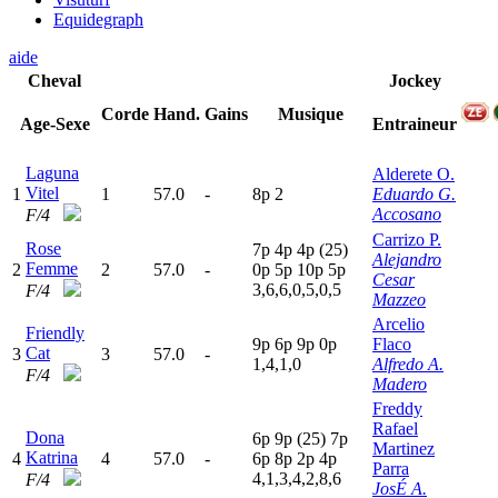
Equidegraph
aide
Cheval
Jockey
Corde
Hand.
Gains
Musique
Age-Sexe
Entraineur
Laguna
Alderete O.
Vitel
1
1
57.0
-
8
p
2
Eduardo G.
Accosano
F/4
Carrizo P.
Rose
7
p
4
p
4
p
(25)
Alejandro
Femme
2
2
57.0
-
0
p
5
p
10p
5
p
Cesar
3,6,6,0,5,0,5
F/4
Mazzeo
Arcelio
Friendly
9
p
6
p
9
p
0
p
Flaco
Cat
3
3
57.0
-
1,4,1,0
Alfredo A.
F/4
Madero
Freddy
Rafael
Dona
6
p
9
p
(25)
7
p
Martinez
Katrina
4
4
57.0
-
6
p
8
p
2
p
4
p
Parra
4,1,3,4,2,8,6
F/4
JosÉ A.