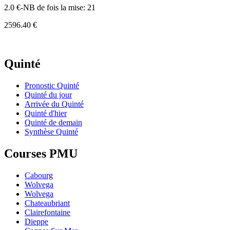
2.0 €-NB de fois la mise: 21
2596.40 €
Quinté
Pronostic Quinté
Quinté du jour
Arrivée du Quinté
Quinté d'hier
Quinté de demain
Synthèse Quinté
Courses PMU
Cabourg
Wolvega
Wolvega
Chateaubriant
Clairefontaine
Dieppe