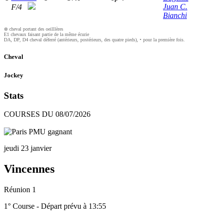
Juan C.
F/4
Bianchi
⊗ cheval portant des oeilllères
E1 chevaux faisant partie de la même écurie
DA, DP, D4 cheval déferré (antérieurs, postérieurs, des quatre pieds), • pour la première fois.
Cheval
Jockey
Stats
COURSES DU 08/07/2026
jeudi 23 janvier
Vincennes
Réunion 1
1° Course - Départ prévu à 13:55