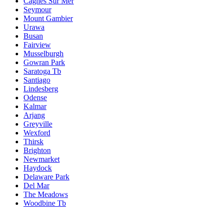
Cagnes Sur Mer
Seymour
Mount Gambier
Urawa
Busan
Fairview
Musselburgh
Gowran Park
Saratoga Tb
Santiago
Lindesberg
Odense
Kalmar
Arjang
Greyville
Wexford
Thirsk
Brighton
Newmarket
Haydock
Delaware Park
Del Mar
The Meadows
Woodbine Tb