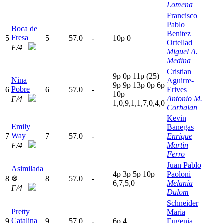
Lomena
Francisco
Pablo
Boca de
Benitez
Fresa
5
5
57.0
-
10p
0
Ortellad
F/4
Miguel A.
Medina
Cristian
9
p
0
p
11p
(25)
Nina
Aguirre-
9
p
9
p
13p
0
p
6
p
Pobre
6
6
57.0
-
Erives
10p
Antonio M.
F/4
1,0,9,1,1,7,0,4,0
Corbalan
Kevin
Emily
Banegas
Way
7
7
57.0
-
Enrique
Martin
F/4
Ferro
Juan Pablo
Asimilada
4
p
3
p
5
p
10p
Paoloni
⊗
8
8
57.0
-
6,7,5,0
Melania
F/4
Dulom
Schneider
Pretty
Maria
Catalina
9
9
57.0
-
6
p
4
Eugenia