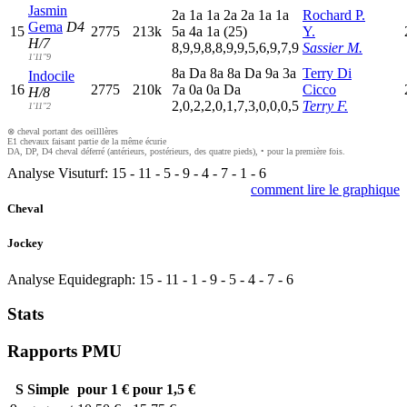
Jasmin
2
a
1
a
1
a
2
a
2
a
1
a
1
a
Rochard P.
Gema
D4
15
2775
213k
5
a
4
a
1
a
(25)
Y.
H/7
8,9,9,8,8,9,9,5,6,9,7,9
Sassier M.
1'11"9
8
a
D
a
8
a
8
a
D
a
9
a
3
a
Terry Di
Indocile
16
2775
210k
7
a
0
a
0
a
D
a
Cicco
H/8
2,0,2,2,0,1,7,3,0,0,0,5
Terry F.
1'11"2
⊗ cheval portant des oeilllères
E1 chevaux faisant partie de la même écurie
DA, DP, D4 cheval déferré (antérieurs, postérieurs, des quatre pieds), • pour la première fois.
Analyse Visuturf:
15
-
11
-
5
-
9
-
4
-
7
-
1
-
6
comment lire le graphique
Cheval
Jockey
Analyse Equidegraph:
15
-
11
-
1
-
9
-
5
-
4
-
7
-
6
Stats
Rapports PMU
S
Simple
pour 1 €
pour 1,5 €