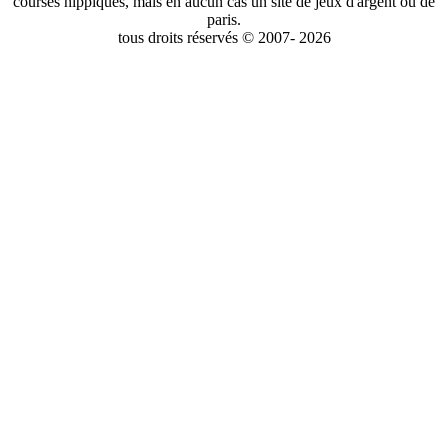
courses hippiques, mais en aucun cas un site de jeux d'argent ou de
paris.
tous droits réservés © 2007- 2026