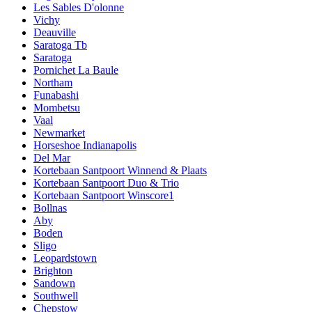
Les Sables D'olonne
Vichy
Deauville
Saratoga Tb
Saratoga
Pornichet La Baule
Northam
Funabashi
Mombetsu
Vaal
Newmarket
Horseshoe Indianapolis
Del Mar
Kortebaan Santpoort Winnend & Plaats
Kortebaan Santpoort Duo & Trio
Kortebaan Santpoort Winscore1
Bollnas
Aby
Boden
Sligo
Leopardstown
Brighton
Sandown
Southwell
Chepstow