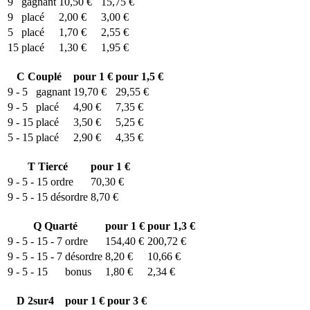
9
gagnant
10,50 €
15,75 €
9
placé
2,00 €
3,00 €
5
placé
1,70 €
2,55 €
15
placé
1,30 €
1,95 €
C
Couplé
pour 1 €
pour 1,5 €
9 - 5
gagnant
19,70 €
29,55 €
9 - 5
placé
4,90 €
7,35 €
9 - 15
placé
3,50 €
5,25 €
5 - 15
placé
2,90 €
4,35 €
T
Tiercé
pour 1 €
9 - 5 - 15
ordre
70,30 €
9 - 5 - 15
désordre
8,70 €
Q
Quarté
pour 1 €
pour 1,3 €
9 - 5 - 15 - 7
ordre
154,40 €
200,72 €
9 - 5 - 15 - 7
désordre
8,20 €
10,66 €
9 - 5 - 15
bonus
1,80 €
2,34 €
D
2sur4
pour 1 €
pour 3 €