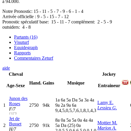
à 94.000.
Notre Pronostic:
15
-
11
-
5
-
7
-
9
-
6
-
1
-
4
Arrivée officielle :
9
-
5
-
15
-
7
-
12
Pronostic spéculatif
base:
15
-
11
-
7
complément:
2
-
5
-
9
outsiders:
4
-
8
Partants (16)
Visuturf
Equidegraph
Rapports
Commentaires Zeturf
aide
Cheval
Jockey
Hand.
Gains
Musique
Age-Sexe
Entraineur
Junon des
1
a
6
a
5
a
D
a
5
a
3
a
4
a
Lamy E.
Roses
1
2750
94k
9
a
2
a
9
a
6
a
Lessieu G.
F/7
9,4,5,0,5,7,6,1,8,1,4,3
1'12"5
Jet de
8
a
0
a
5
a
5
a
0
a
4
a
4
a
Mottier M.
Busset
2
2750
91k
5
a
D
a
(25)
0
a
Marion A.
H/7
2,0,5,5,0,6,6,5,0,0,1,0