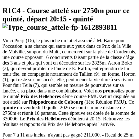
R1C4
- Course attelé sur 2750m pour ce
quinté, départ
20:15
-
quinté
Vinci Pierji (16), le plus riche du lot et associé à M. Barre pour
l’occasion, a sa chance qui saute aux yeux dans ce Prix de la Ville
de Malville, support du Multi, ce mercredi sur la piste de Cordemais,
une course opposant 16 concurrents faisant partie de la classe d’âge
des 3 ans et plus qui vont en découdre sur les 2825m. Aaron Boko
(2), qui devrait profiter de l’aide de E. Raffin, entreprendra de lui
tenir tête, en compagnie notamment de Tallien (9), en forme. Horton
(1), qui reste sur un succès, elle, peut mener la vie dure à ses rivaux.
Pour finir Teila (7), qui semble en mesure de poursuivre sur sa
lancée, a sa place dans une combinaison. Voici nos
pronostics
pour
le quinté
Prix des Hellebores
4ème course PMU/Zeturf disputée au
trot attelé sur l'
hippodrome de Cabourg
(1ère Réunion PMU). Ce
quinté
du vendredi 10 juillet 2026 se court sur une distance de
2750m et réunit 16 partants. Cette épreuve est dotée de la somme de
33000€. Le
Prix des Hellebores
débutera à 20:15. Retrouvez les
résultats et rapports du Prix des Hellebores après l'arrivée.
Pour 7 à 11 ans inclus, n'ayant pas gagné 211.000. - Recul de 25 m.