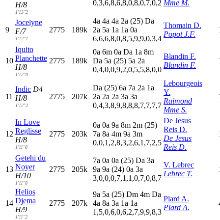
0,3,6,8,6,8,0,8,0,7,0,2
Mme M.
H/8
1'13"2
4
a
4
a
4
a
2
a
(25)
D
a
Jocelyne
Thomain D.
9
2775
189k
2
a
5
a
1
a
1
a
0
a
F/7
Popot J.F.
6,6,6,8,0,8,5,9,9,0,3,4
1'12"7
Iquito
0
a
6
m
0
a
D
a
1
a
8
m
Blandin F.
Planchette
10
2775
189k
D
a
5
a
(25)
5
a
2
a
Blandin F.
H/8
0,4,0,0,9,2,0,5,5,8,0,0
1'12"0
Lebourgeois
D
a
(25)
6
a
7
a
2
a
1
a
Indic
D4
Y.
11
2775
207k
2
a
2
a
2
a
3
a
3
a
H/8
Raimond
0,4,3,8,9,8,8,8,7,7,7,7
1'12"2
Mme S.
De Jesus
In Love
0
a
0
a
9
a
8
m
2
m
(25)
Reis D.
Reglisse
12
2775
203k
7
a
8
a
4
m
9
a
3
m
De Jesus
H/8
0,0,1,2,8,3,2,6,1,7,2,5
Reis D.
1'11"8
Getehi du
7
a
0
a
0
a
(25)
D
a
3
a
V. Lebrec
Noyer
13
2775
205k
9
a
9
a
(24)
0
a
3
a
Lebrec T.
H/10
3,0,0,0,7,1,1,0,7,0,8,7
1'11"8
Helios
9
a
5
a
(25)
D
m
4
m
D
a
Plard A.
Djema
14
2775
207k
4
a
8
a
3
a
1
a
1
a
Plard A.
H/9
1,5,0,6,0,6,2,7,9,9,8,3
1'11"2