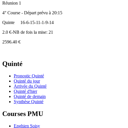
Réunion 1
4° Course - Départ prévu à 20:15
Quinte
16-6-15-11-1-9-14
2.0 €-NB de fois la mise: 21
2596.40 €
Quinté
Pronostic Quinté
Quinté du jour
Arrivée du Quinté
Quinté d'hier
Quinté de demain
Synthèse Quinté
Courses PMU
Enghien Soisy