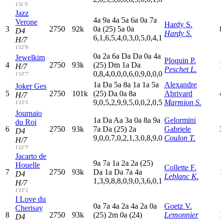
1'11"3
Jazz
4
a
9
a
4
a
5
a
6
a
0
a
7
a
Verone
Hardy S.
3
2750
92k
0
a
(25)
5
a
0
a
D4
Hardy S.
6,1,6,5,4,0,3,0,5,0,4,1
H/7
1'12"6
0
a
2
a
6
a
D
a
D
a
0
a
4
a
Jewelkim
Ploquin P.
4
2750
93k
(25)
D
m
1
a
D
a
H/7
Peschet L.
0,8,4,0,0,0,6,0,9,0,0,0
1'13"7
1
a
D
a
5
a
8
a
1
a
1
a
5
a
Alexandre
Joker Ges
5
2750
101k
(25)
D
a
0
a
8
a
Abrivard
H/7
9,0,5,2,9,9,5,0,0,2,0,5
Marmion S.
1'13"5
Journaio
1
a
D
a
A
a
3
a
0
a
8
a
9
a
Gelormini
du Roi
6
2750
93k
7
a
D
a
(25)
2
a
Gabriele
D4
9,0,0,7,0,2,1,3,0,8,9,0
Coulon T.
H/7
1'12"7
Jacarto de
9
a
7
a
1
a
2
a
2
a
(25)
Houelle
Collette F.
7
2750
93k
D
a
1
a
D
a
7
a
4
a
D4
Leblanc K.
1,3,9,8,8,0,9,0,3,6,0,1
H/7
1'13"1
I Love du
0
a
7
a
4
a
2
a
4
a
2
a
0
a
Goetz V.
Cherisay
8
2750
93k
(25)
2
m
0
a
(24)
Lemonnier
D4