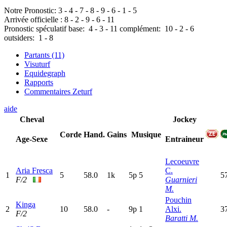
Notre Pronostic:
3
-
4
-
7
-
8
-
9
-
6
-
1
-
5
Arrivée officielle :
8
-
2
-
9
-
6
-
11
Pronostic spéculatif
base:
4
-
3
-
11
complément:
10
-
2
-
6
outsiders:
1
-
8
Partants (11)
Visuturf
Equidegraph
Rapports
Commentaires Zeturf
aide
Cheval
Jockey
Corde
Hand.
Gains
Musique
Age-Sexe
Entraineur
Lecoeuvre
Aria Fresca
C.
1
5
58.0
1k
5
p
5
5
F/2
Guarnieri
M.
Pouchin
Kinga
2
10
58.0
-
9
p
1
Alxi.
3
F/2
Baratti M.