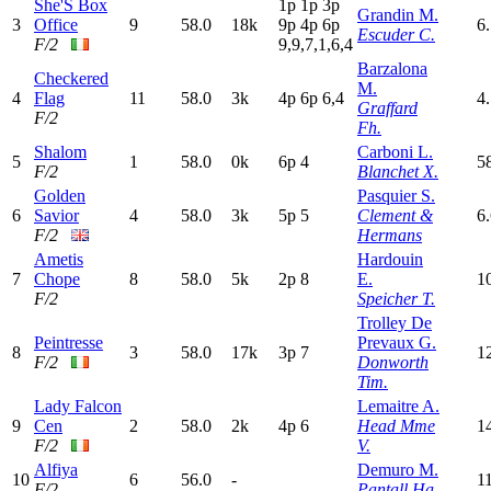
She'S Box
1
p
1
p
3
p
Grandin M.
3
Office
9
58.0
18k
9
p
4
p
6
p
6
Escuder C.
F/2
9,9,7,1,6,4
Barzalona
Checkered
M.
4
Flag
11
58.0
3k
4
p
6
p
6,4
4
Graffard
F/2
Fh.
Shalom
Carboni L.
5
1
58.0
0k
6
p
4
5
F/2
Blanchet X.
Golden
Pasquier S.
6
Savior
4
58.0
3k
5
p
5
Clement &
6
F/2
Hermans
Ametis
Hardouin
7
Chope
8
58.0
5k
2
p
8
E.
1
F/2
Speicher T.
Trolley De
Peintresse
Prevaux G.
8
3
58.0
17k
3
p
7
1
F/2
Donworth
Tim.
Lady Falcon
Lemaitre A.
9
Cen
2
58.0
2k
4
p
6
Head Mme
1
F/2
V.
Alfiya
Demuro M.
10
6
56.0
-
1
F/2
Pantall Ha.