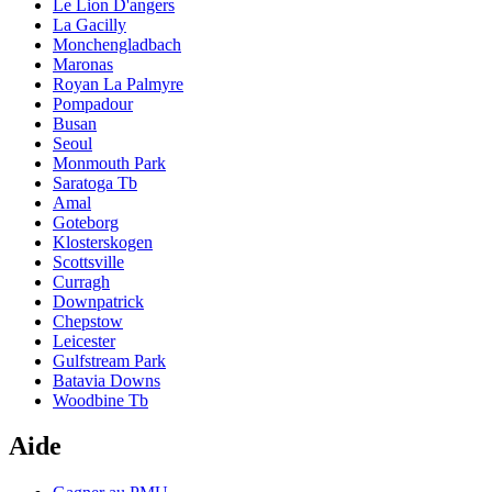
Le Lion D'angers
La Gacilly
Monchengladbach
Maronas
Royan La Palmyre
Pompadour
Busan
Seoul
Monmouth Park
Saratoga Tb
Amal
Goteborg
Klosterskogen
Scottsville
Curragh
Downpatrick
Chepstow
Leicester
Gulfstream Park
Batavia Downs
Woodbine Tb
Aide