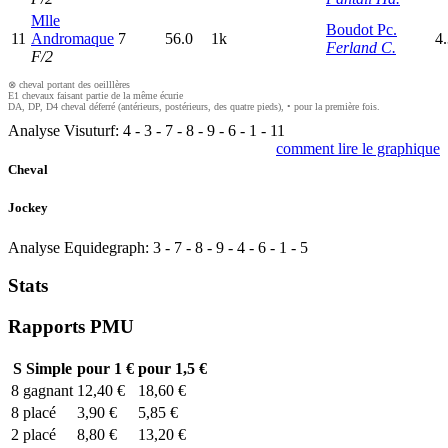
Mlle
Boudot Pc.
11
Andromaque
7
56.0
1k
4
Ferland C.
F/2
⊗ cheval portant des oeilllères
E1 chevaux faisant partie de la même écurie
DA, DP, D4 cheval déferré (antérieurs, postérieurs, des quatre pieds), • pour la première fois.
Analyse Visuturf:
4
-
3
-
7
-
8
-
9
-
6
-
1
-
11
comment lire le graphique
Cheval
Jockey
Analyse Equidegraph:
3
-
7
-
8
-
9
-
4
-
6
-
1
-
5
Stats
Rapports PMU
S
Simple
pour 1 €
pour 1,5 €
8
gagnant
12,40 €
18,60 €
8
placé
3,90 €
5,85 €
2
placé
8,80 €
13,20 €