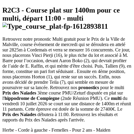
R2C3
- Course plat sur 1400m pour ce
multi, départ
11:00
-
multi
Retrouvez notre pronostic Multi gratuit pour le Prix de la Ville de
Malville, course événement de mercredi qui se déroulera en attelé
sur 2825m à Cordemais et verra se mesurer 16 concurrents. Ce jour,
nous placerons Vinci Pierji (16), le plus riche du lot et associé à M.
Barre pour l’occasion, devant Aaron Boko (2), qui devrait profiter
de l’aide de E. Raffin, et qui mérite d'être choisi. Puis, Tallien (9), en
forme, constitue un pari fort séduisant . Ensuite en 4ème position,
nous placerons Horton (1), qui reste sur un succès. Enfin, nous
avons décidé de prendre Teila (7), qui semble en mesure de
poursuivre sur sa lancée. Retrouvez nos
pronostics
pour le multi
Prix des Naïades
3ème course PMU/Zeturf disputée en plat sur
l'
hippodrome de Compiegne
(2nde Réunion PMU). Ce
multi
du
vendredi 10 juillet 2026 se court sur une distance de 1400m et réunit
11 partants. Cette épreuve est dotée de la somme de 27400€. Le
Prix des Naïades
débutera à 11:00. Retrouvez les résultats et
rapports du Prix des Naïades après l'arrivée.
Herbe - Corde à gauche - Femelles - Pour 2 ans - Maiden