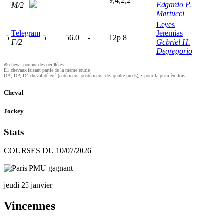
9,4,2,2
Edgardo P.
M/2
Martucci
Leyes
Telegram
Jeremias
5
5
56.0
-
12p
8
F/2
Gabriel H.
Degregorio
⊗ cheval portant des oeilllères
E1 chevaux faisant partie de la même écurie
DA, DP, D4 cheval déferré (antérieurs, postérieurs, des quatre pieds), • pour la première fois.
Cheval
Jockey
Stats
COURSES DU 10/07/2026
jeudi 23 janvier
Vincennes