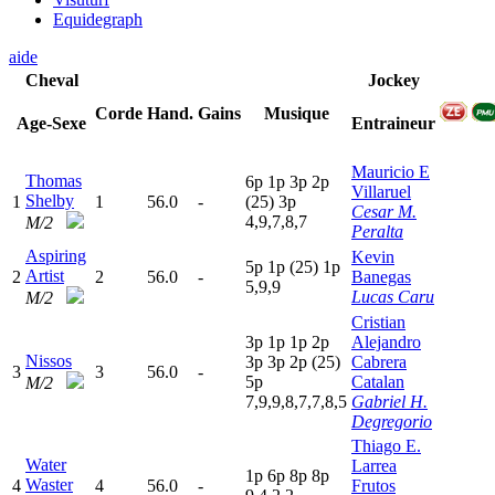
Equidegraph
aide
Cheval
Jockey
Corde
Hand.
Gains
Musique
Age-Sexe
Entraineur
Mauricio E
Thomas
6
p
1
p
3
p
2
p
Villaruel
Shelby
1
1
56.0
-
(25)
3
p
Cesar M.
4,9,7,8,7
M/2
Peralta
Aspiring
Kevin
5
p
1
p
(25)
1
p
Artist
2
2
56.0
-
Banegas
5,9,9
Lucas Caru
M/2
Cristian
3
p
1
p
1
p
2
p
Alejandro
Nissos
3
p
3
p
2
p
(25)
Cabrera
3
3
56.0
-
5
p
Catalan
M/2
7,9,9,8,7,7,8,5
Gabriel H.
Degregorio
Thiago E.
Water
Larrea
1
p
6
p
8
p
8
p
Waster
4
4
56.0
-
Frutos