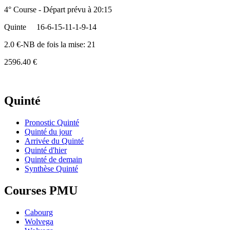
4° Course - Départ prévu à 20:15
Quinte
16-6-15-11-1-9-14
2.0 €-NB de fois la mise: 21
2596.40 €
Quinté
Pronostic Quinté
Quinté du jour
Arrivée du Quinté
Quinté d'hier
Quinté de demain
Synthèse Quinté
Courses PMU
Cabourg
Wolvega