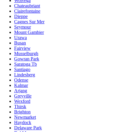
Wolvega
Chateaubriant
Clairefontaine
Dieppe
Cagnes Sur Mer
Seymour
Mount Gambier
Urawa
Busan
Fairview
Musselburgh
Gowran Park
Saratoga Tb
Santiago
Lindesberg
Odense
Kalmar
Arjang
Greyville
Wexford
Thirsk
Brighton
Newmarket
Haydock
Delaware Park