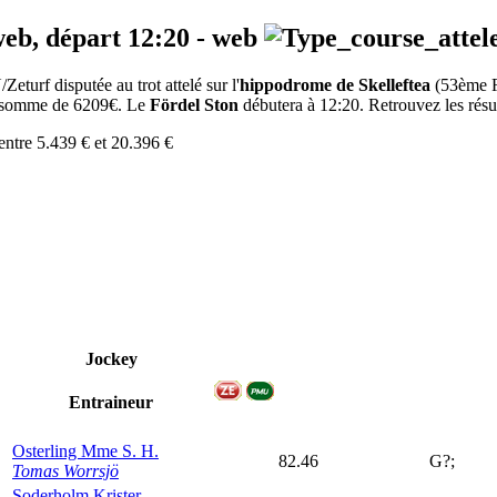
web, départ
12:20
-
web
turf disputée au trot attelé sur l'
hippodrome de Skelleftea
(53ème 
la somme de 6209€. Le
Fördel Ston
débutera à 12:20. Retrouvez les résult
entre 5.439 € et 20.396 €
Jockey
Entraineur
Osterling Mme S. H.
82.46
G?;
Tomas Worrsjö
Soderholm Krister