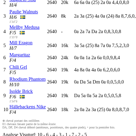
2
2640
20k
6
a
6
a
0
a
(25)
2
a
0
a
4,4,0,8,0
H/4
Paulie Walnuts
3
2640
8k
2
a
3
a
(25)
4
a
0
a
(24)
8
a
8,7,6,0
H/6
1'14"2
Mellby Medusa
4
2640
-
0
a
2
a
7
a
D
a
2
a
0,8,3,0,8
F/5
1'15"0
Mill Eragon
5
2640
16k
3
a
5
a
(25)
8
a
7
a
0
a
7,5,2,3,0
H/7
Margaritaz
6
2640
24k
0
a
0
a
1
a
2
a
6
a
0,0,9,8,4
F/4
Chili Gel
7
2640
19k
4
a
8
a
0
a
4
a
0
a
6,2,0,6,0
F/5
Rhodium Phantom
8
2640
19k
0
a
D
a
5
a
D
m
0
a
0,0,5,0,0
H/10
Isolde Brick
9
2640
19k
D
a
5
a
0
a
5
a
2
a
0,5,0,5,8
F/6
1'14"6
Hällebackens Nike
10
2640
18k
2
a
0
a
2
a
3
a
(25)
0
a
8,0,8,7,0
F/4
⊗ cheval portant des oeilllères
E1 chevaux faisant partie de la même écurie
DA, DP, D4 cheval déferré (antérieurs, postérieurs, des quatre pieds), • pour la première fois.
Analyse Visuturf:
10
-
6
-
4
-
3
-
1
-
7
-
2
-
5