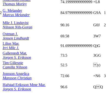
74.19999999999999
=L8
Thomas Morley
G. Melander
,2
84.97999999999999
G9A
1
Marcus Melander
Mlle J. Lindqvist
90.16
G0J
2
Nilsson Nils-Goran
Ostman J.
69.58
3W7
Jensen Lindhardt
Lilius Mar.
91.69999999999999
Q)G
Irri Mlle J.
Gallerstedt Mat.
73.5
3GG
Jorgen S. Eriksson
Tim Gillespie
52.5
y)
Camilla Nilsson
Jonsson Angelica
72.66
=N6
3
Mansson Christian
Hafstad Eriksson Mme Mar.
96.6
QQ
Jorgen S. Eriksson