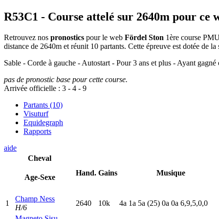
R53C1
- Course attelé sur 2640m pour ce 
Retrouvez nos
pronostics
pour le web
Fördel Ston
1ère course PMU/Ze
distance de 2640m et réunit 10 partants. Cette épreuve est dotée de 
Sable - Corde à gauche - Autostart - Pour 3 ans et plus - Ayant gagné 
pas de pronostic base pour cette course.
Arrivée officielle :
3
-
4
-
9
Partants (10)
Visuturf
Equidegraph
Rapports
aide
Cheval
Hand.
Gains
Musique
Age-Sexe
Champ Ness
1
2640
10k
4
a
1
a
5
a
(25)
0
a
0
a
6,9,5,0,0
H/6
Magneto Sisu