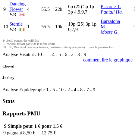
Dancing
6
p
(25)
5
p
1
p
Piccone T.
9
Flower
4
55.5
22k
3
p
4,5,9,7
Pantall Ha.
F/3
Barzalona
Sternle
10p
(25)
3
p
1
p
10
1
55.5
19k
M.
F/3
0,7,9
Mosse G.
⊗ cheval portant des oeilllères
E1 chevaux faisant partie de la même écurie
DA, DP, D4 cheval déferré (antérieurs, postérieurs, des quatre pieds), • pour la première fois.
Analyse Visuturf:
10
-
1
-
4
-
5
-
6
-
2
-
3
-
9
comment lire le graphique
Cheval
Jockey
Analyse Equidegraph:
1
-
5
-
10
-
2
-
4
-
8
-
7
-
9
Stats
Rapports PMU
S
Simple
pour 1 €
pour 1,5 €
9
gagnant
8,50 €
12,75 €