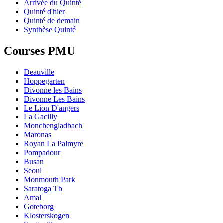
Arrivée du Quinté
Quinté d'hier
Quinté de demain
Synthèse Quinté
Courses PMU
Deauville
Hoppegarten
Divonne les Bains
Divonne Les Bains
Le Lion D'angers
La Gacilly
Monchengladbach
Maronas
Royan La Palmyre
Pompadour
Busan
Seoul
Monmouth Park
Saratoga Tb
Amal
Goteborg
Klosterskogen