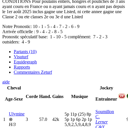
CONDITIONS Pour poulains entiers, hongres et pouliches de 3 ans
ayant couru en France ou n ayant jamais couru et n ayant pas depuis
le 1er août 2025 inclus gagne une Listed, ni cette annee gagne une
Classe 2 ou ete classes 2e ou 3e d une Listed
Notre Pronostic:
10
-
1
-
5
-
4
-
7
-
2
-
6
-
9
Arrivée officielle :
9
-
4
-
2
-
8
-
5
Pronostic spéculatif
base:
1
-
10
-
5
complément:
7
-
2
-
3
outsiders:
4
-
9
Partants (10)
Visuturf
Equidegraph
Rapports
Commentaires Zeturf
aide
Cheval
Jockey
Corde
Hand.
Gains
Musique
Age-Sexe
Entraineur
Soumillon
Ulymine
5
p
11p
(25)
8
p
C.
1
⊗
3
57.0
42k
5
p
1
p
6
p
2
p
1
p
Lerner
H/3
5,9,2,5,9,4,8,9
C&Y.