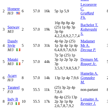
Lecoeuvre
Homere
C.
2
6
57.0
16k
5
p
1
p
5,9
H/3
Graffard
Fh.
16p
8
p
8
p
4
p
Bachelot T.
Seeway
(25)
1
p
8
p
3
p
3
2
57.0
19k
Kobayashi
M/3
3
p
6
p
S.
4,2,2,6,9,2,7,7,4
Dandy
4
p
6
p
2
p
(25)
Madamet
4
Style
5
57.0
31k
1
p
3
p
4
p
1
p
4
p
Mr A.
M/3
6,4,8,9,7,6,9,6
Decouz P.
7
p
5
p
(25)
1
p
Mataki
3
p
1
p
2
p
5
p
2
p
Demuro M.
5
7
57.0
44k
M/3
3
p
Rouget Jc.
3,5,9,7,9,8,5,8,7
Hamelin A.
Acary
6
8
57.0
14k
13p
1
p
4
p
7,9,6
Gonzalez
H/3
M.
Tarateel
(25)
3
p
2
p
4
p
7
9
55.5
11k
non-partant
F/3
7,8,6
8
p
4
p
(25)
13p
Indy B
Lemaitre A.
8
10
55.5
17k
2
p
3
p
1
p
8
p
F/3
Reynier J.
2,6,7,8,7,9,2