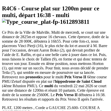
R4C6
- Course plat sur 1200m pour ce
multi, départ
16:38
-
multi
Ce Prix de la Ville de Malville, Multi de mercredi, se court sur une
distance de 2825m et oppose 16 chevaux. Cette épreuve, dotée de la
somme de 28 000€, débutera à 16h55. Pour cette fois-ci, nous
placerons Vinci Pierji (16), le plus riche du lot et associé à M. Barre
pour l’occasion, devant Aaron Boko (2), qui devrait profiter de
l’aide de E. Raffin, et qui a une belle carte à jouer dans ce lot. Puis,
nous faisons le choix de Tallien (9), en forme et qui donc tentera de
trouver son jour. Ensuite en 4ème position, nous mettrons Horton
(1), qui reste sur un succès. Pour finir, nous avons décidé de prendre
Teila (7), qui semble en mesure de poursuivre sur sa lancée.
Retrouvez nos
pronostics
pour le multi
Prix Verso II
6ème course
PMU/Zeturf disputée en plat sur l'
hippodrome de Saint Cloud
(4ème Réunion PMU). Ce
multi
du vendredi 22 mai 2026 se court
sur une distance de 1200m et réunit 10 partants. Cette épreuve est
dotée de la somme de 25600€. Le
Prix Verso II
débutera à 16:38.
Retrouvez les résultats et rapports du Prix Verso II après l'arrivée.
PLAT, 1200 metres , Corde a GAUCHE 25.600- COURSE A