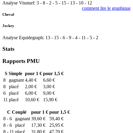
Analyse Visuturf:
3
-
8
-
2
-
5
-
15
-
13
-
10
-
12
comment lire le graphique
Cheval
Jockey
Analyse Equidegraph:
13
-
15
-
6
-
9
-
4
-
11
-
5
-
2
Stats
Rapports PMU
S
Simple
pour 1 €
pour 1,5 €
8
gagnant
4,40 €
6,60 €
8
placé
2,00 €
3,00 €
6
placé
6,00 €
9,00 €
11
placé
10,60 €
15,90 €
C
Couplé
pour 1 €
pour 1,5 €
8 - 6
gagnant
39,60 €
59,40 €
8 - 6
placé
17,30 €
25,95 €
8 - 11
placé
31,80 €
47,70 €