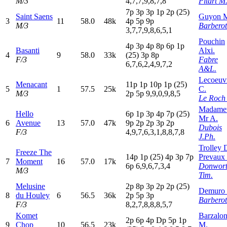
M/3
4,7,7,9,8,7,8
Pitart M
7
p
3
p
3
p
1
p
2
p
(25)
Saint Saens
Guyon 
3
11
58.0
48k
4
p
5
p
9
p
M/3
Barberot
3,7,7,9,8,6,5,1
Pouchin
4
p
3
p
4
p
8
p
6
p
1
p
Basanti
Alxi.
4
9
58.0
33k
(25)
3
p
8
p
F/3
Fabre
6,7,6,2,4,9,7,2
A&L.
Lecoeuv
Menacant
11p
1
p
10p
1
p
(25)
5
1
57.5
25k
C.
M/3
2
p
5
p
9,9,0,9,8,5
Le Roch
Madame
Hello
6
p
1
p
3
p
4
p
7
p
(25)
Mr A.
6
Avenue
13
57.0
47k
9
p
2
p
2
p
3
p
2
p
Dubois
F/3
4,9,7,6,3,1,8,8,7,8
J.Ph.
Trolley 
Freeze The
14p
1
p
(25)
4
p
3
p
7
p
Prevaux
7
Moment
16
57.0
17k
6
p
6,9,6,7,3,4
Donwor
M/3
Tim.
Melusine
2
p
8
p
3
p
2
p
2
p
(25)
Demuro
8
du Houley
6
56.5
36k
2
p
5
p
3
p
Barberot
F/3
8,2,7,8,8,8,5,7
Komet
Barzalo
2
p
6
p
4
p
D
p
5
p
1
p
9
Chop
10
56.5
23k
M.