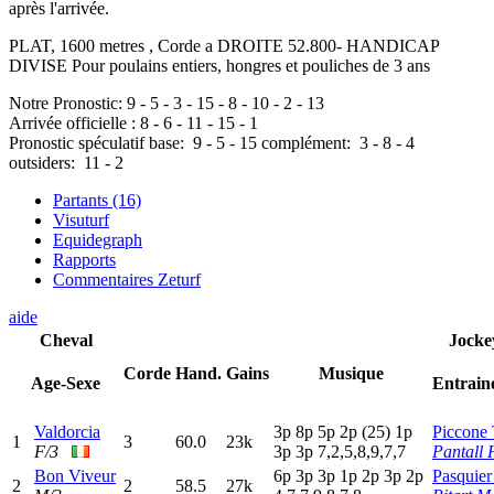
après l'arrivée.
PLAT, 1600 metres , Corde a DROITE 52.800- HANDICAP
DIVISE Pour poulains entiers, hongres et pouliches de 3 ans
Notre Pronostic:
9
-
5
-
3
-
15
-
8
-
10
-
2
-
13
Arrivée officielle :
8
-
6
-
11
-
15
-
1
Pronostic spéculatif
base:
9
-
5
-
15
complément:
3
-
8
-
4
outsiders:
11
-
2
Partants (16)
Visuturf
Equidegraph
Rapports
Commentaires Zeturf
aide
Cheval
Jocke
Corde
Hand.
Gains
Musique
Age-Sexe
Entrain
Valdorcia
3
p
8
p
5
p
2
p
(25)
1
p
Piccone 
1
3
60.0
23k
F/3
3
p
3
p
7,2,5,8,9,7,7
Pantall 
Bon Viveur
6
p
3
p
3
p
1
p
2
p
3
p
2
p
Pasquier
2
2
58.5
27k