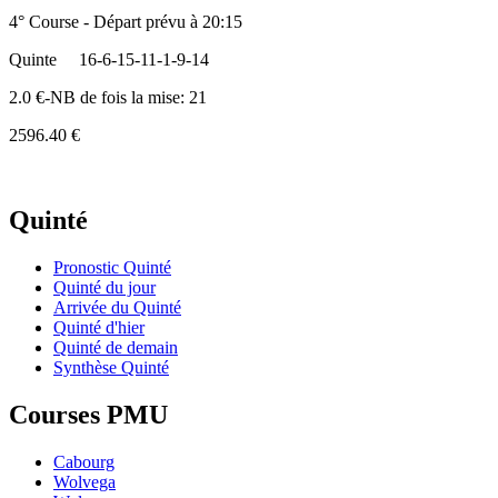
4° Course - Départ prévu à 20:15
Quinte
16-6-15-11-1-9-14
2.0 €-NB de fois la mise: 21
2596.40 €
Quinté
Pronostic Quinté
Quinté du jour
Arrivée du Quinté
Quinté d'hier
Quinté de demain
Synthèse Quinté
Courses PMU
Cabourg
Wolvega