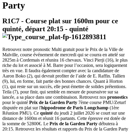
Party
R1C7
- Course plat sur 1600m pour ce
quinté, départ
20:15
-
quinté
Retrouvez notre pronostic Multi gratuit pour le Prix de la Ville de
Malville, course événement de mercredi qui se courra en attelé sur
2825m à Cordemais et réunira 16 chevaux. Vinci Pierji (16), le plus
riche du lot et associé à M. Barre pour l’occasion, sera logiquement
très en vue. Il faudra également compter avec la candidature de
Aaron Boko (2), qui devrait profiter de l’aide de E. Raffin. Tallien
(9), lui, en forme, fait partie des bonnes chances. Quant à Horton
(1), qui reste sur un succès, elle peut émettre de solides prétentions.
Teila (7), pour finir, qui semble en mesure de poursuivre sur sa
lancée, a sa place dans une combinaison. Retrouvez nos
pronostics
pour le quinté
Prix de la Garden Party
7ème course PMU/Zeturf
disputée en plat sur l'
hippodrome de Paris Longchamp
(1ère
Réunion PMU). Ce
quinté
du jeudi 2 juillet 2026 se court sur une
distance de 1600m et réunit 16 partants. Cette épreuve est dotée de
la somme de 52800€. Le
Prix de la Garden Party
débutera à
20:15. Retrouvez les résultats et rapports du Prix de la Garden Party