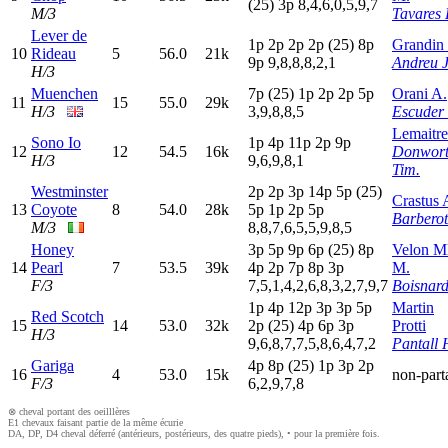
(25)
3
p
8,4,6,0,5,9,7
M/3
Tavares 
Lever de
1
p
2
p
2
p
2
p
(25)
8
p
Grandin
10
Rideau
5
56.0
21k
9
p
9,8,8,8,2,1
Andreu J
H/3
Muenchen
7
p
(25)
1
p
2
p
2
p
5
p
Orani A.
11
15
55.0
29k
H/3
3,9,8,8,5
Escuder
Lemaitre
Sono Io
1
p
4
p
11p
2
p
9
p
12
12
54.5
16k
Donwor
H/3
9,6,9,8,1
Tim.
Westminster
2
p
2
p
3
p
14p
5
p
(25)
Crastus 
13
Coyote
8
54.0
28k
5
p
1
p
2
p
5
p
Barberot
M/3
8,8,7,6,5,5,9,8,5
Honey
3
p
5
p
9
p
6
p
(25)
8
p
Velon Ml
14
Pearl
7
53.5
39k
4
p
2
p
7
p
8
p
3
p
M.
F/3
7,5,1,4,2,6,8,3,2,7,9,7
Boisnard
1
p
4
p
12p
3
p
3
p
5
p
Martin
Red Scotch
15
14
53.0
32k
2
p
(25)
4
p
6
p
3
p
Protti
H/3
9,6,8,7,7,5,8,6,4,7,2
Pantall 
Gariga
4
p
8
p
(25)
1
p
3
p
2
p
16
4
53.0
15k
non-part
F/3
6,2,9,7,8
⊗ cheval portant des oeilllères
E1 chevaux faisant partie de la même écurie
DA, DP, D4 cheval déferré (antérieurs, postérieurs, des quatre pieds), • pour la première fois.