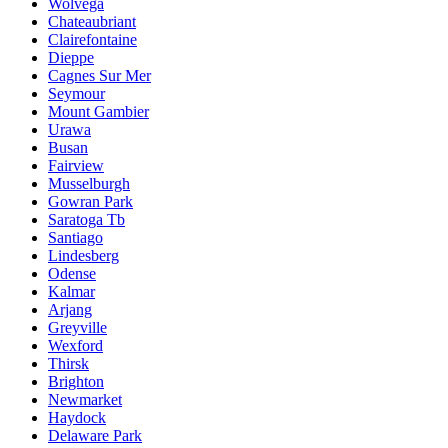
Wolvega
Chateaubriant
Clairefontaine
Dieppe
Cagnes Sur Mer
Seymour
Mount Gambier
Urawa
Busan
Fairview
Musselburgh
Gowran Park
Saratoga Tb
Santiago
Lindesberg
Odense
Kalmar
Arjang
Greyville
Wexford
Thirsk
Brighton
Newmarket
Haydock
Delaware Park