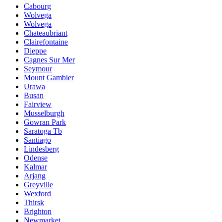
Cabourg
Wolvega
Wolvega
Chateaubriant
Clairefontaine
Dieppe
Cagnes Sur Mer
Seymour
Mount Gambier
Urawa
Busan
Fairview
Musselburgh
Gowran Park
Saratoga Tb
Santiago
Lindesberg
Odense
Kalmar
Arjang
Greyville
Wexford
Thirsk
Brighton
Newmarket