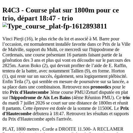
R4C3
- Course plat sur 1800m pour ce
trio, départ
18:47
-
trio
Vinci Pierji (16), le plus riche du lot et associé à M. Barre pour
l’occasion, est normalement installée favorite dans ce Prix de la Ville
de Malville, support du Multi, ce mercredi sur l'hippodrome de
Cordemais, une course présentant 16 partants faisant partie de la
génération des 3 ans et plus qui vont en découdre sur le parcours des
2825m. Aaron Boko (2), qui devrait profiter de l’aide de E. Raffin,
tentera de la battre, avec notamment Tallien (9), en forme. Horton
(1), qui reste sur un succès, également, sera logiquement plébiscité.
Enfin Teila (7), qui semble en mesure de poursuivre sur sa lancée, a
sa place dans une combinaison. Retrouvez nos
pronostics
pour le
trio
Prix d'Hautecombe
3ème course PMU/Zeturf disputée en plat
sur l'
hippodrome de Aix Les Bains
(4ème Réunion PMU). Ce
trio
du mardi 7 juillet 2026 se court sur une distance de 1800m et réunit
8 partants. Cette épreuve est dotée de la somme de 11500€. Le
Prix
d'Hautecombe
débutera à 18:47. Retrouvez les résultats et rapports
du Prix d'Hautecombe après l'arrivée.
PLAT, 1800 metres , Corde a DROITE 11.500- A RECLAMER