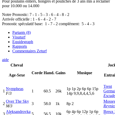
Pour poulains entiers, hongres et pouliches de 3 ans mis a reclamer
pour 10.000 ou 14.000
Notre Pronostic:
7
-
1
-
5
-
3
-
6
-
4
-
8
-
2
Arrivée officielle :
1
-
6
-
4
-
2
-
7
Pronostic spéculatif
base:
1
-
7
-
2
complément:
5
-
4
-
3
Partants (8)
Visuturf
Equidegraph
Rapports
Commentaires Zeturf
aide
Cheval
Joc
Corde
Hand.
Gains
Musique
Age-Sexe
Entra
Trent
Nympheas
1
p
1
p
2
p
6
p
6
p
15p
1
1
60.5
26k
Germa
F/3
14p
9,9,8,4,4,5,6
Escude
Over The Sky
Mosseg
2
3
58.0
1k
8
p
2
M/3
Reynier
Aleksandrovka
6
p
4
p
6
p
12p
1
p
6
p
Breux 
3
5
56.5
10k