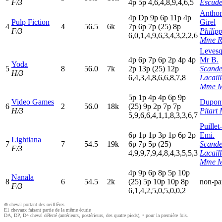
F/3
4
p
5
p
4,6,4,8,9,4,6,5
Escude
Antho
4
p
D
p
9
p
6
p
11p
4
p
Pulp Fiction
Girel
4
4
56.5
6k
7
p
6
p
7
p
(25)
8
p
F/3
Philip
6,0,1,4,9,6,3,4,3,2,2,6
Mme R
Leves
4
p
6
p
7
p
6
p
2
p
4
p
4
p
Mr B.
Yoda
5
8
56.0
7k
2
p
13p
(25)
12p
Scande
H/3
6,4,3,4,8,6,6,8,7,8
Lacaill
Mme M
5
p
1
p
4
p
4
p
6
p
9
p
Video Games
Dupont
6
2
56.0
18k
(25)
9
p
2
p
7
p
7
p
H/3
Pitart 
5,9,6,6,4,1,1,8,3,3,6,7
Puille
6
p
1
p
1
p
3
p
1
p
6
p
2
p
Emi.
Lightiana
7
7
54.5
19k
6
p
7
p
5
p
(25)
Scande
F/3
4,9,9,7,9,4,8,4,3,5,5,3
Lacaill
Mme M
4
p
9
p
6
p
8
p
5
p
10p
Nanala
8
6
54.5
2k
(25)
5
p
10p
10p
8
p
non-pa
F/3
6,1,4,2,5,0,5,0,0,2
⊗ cheval portant des oeilllères
E1 chevaux faisant partie de la même écurie
DA, DP, D4 cheval déferré (antérieurs, postérieurs, des quatre pieds), • pour la première fois.