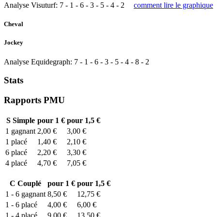
Analyse Visuturf:
7
-
1
-
6
-
3
-
5
-
4
-
2
comment lire le graphique
Cheval
Jockey
Analyse Equidegraph:
7
-
1
-
6
-
3
-
5
-
4
-
8
-
2
Stats
Rapports PMU
S
Simple
pour 1 €
pour 1,5 €
1
gagnant
2,00 €
3,00 €
1
placé
1,40 €
2,10 €
6
placé
2,20 €
3,30 €
4
placé
4,70 €
7,05 €
C
Couplé
pour 1 €
pour 1,5 €
1 - 6
gagnant
8,50 €
12,75 €
1 - 6
placé
4,00 €
6,00 €
1 - 4
placé
9,00 €
13,50 €