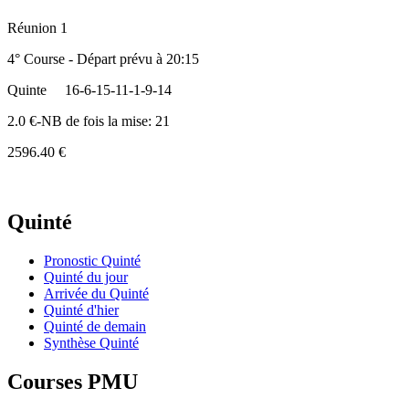
Réunion 1
4° Course - Départ prévu à 20:15
Quinte
16-6-15-11-1-9-14
2.0 €-NB de fois la mise: 21
2596.40 €
Quinté
Pronostic Quinté
Quinté du jour
Arrivée du Quinté
Quinté d'hier
Quinté de demain
Synthèse Quinté
Courses PMU