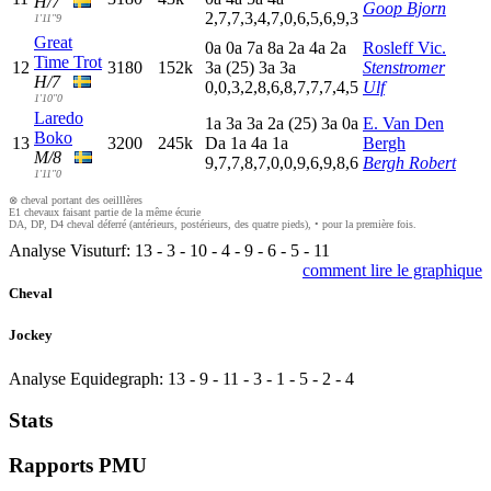
H/7
Goop Bjorn
2,7,7,3,4,7,0,6,5,6,9,3
1'11"9
Great
0
a
0
a
7
a
8
a
2
a
4
a
2
a
Rosleff Vic.
Time Trot
12
3180
152k
3
a
(25)
3
a
3
a
Stenstromer
H/7
0,0,3,2,8,6,8,7,7,7,4,5
Ulf
1'10"0
Laredo
1
a
3
a
3
a
2
a
(25)
3
a
0
a
E. Van Den
Boko
13
3200
245k
D
a
1
a
4
a
1
a
Bergh
M/8
9,7,7,8,7,0,0,9,6,9,8,6
Bergh Robert
1'11"0
⊗ cheval portant des oeilllères
E1 chevaux faisant partie de la même écurie
DA, DP, D4 cheval déferré (antérieurs, postérieurs, des quatre pieds), • pour la première fois.
Analyse Visuturf:
13
-
3
-
10
-
4
-
9
-
6
-
5
-
11
comment lire le graphique
Cheval
Jockey
Analyse Equidegraph:
13
-
9
-
11
-
3
-
1
-
5
-
2
-
4
Stats
Rapports PMU