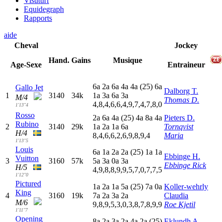
Visuturf
Equidegraph
Rapports
aide
Cheval
Jockey
Hand.
Gains
Musique
Age-Sexe
Entraineur
6
a
2
a
6
a
4
a
4
a
(25)
6
a
Gallo Jet
Dalborg T.
1
3140
34k
1
a
3
a
6
a
3
a
M/4
Thomas D.
4,8,4,6,6,4,9,7,4,7,8,0
1'13"4
Rosso
2
a
6
a
4
a
(25)
4
a
8
a
4
a
Pieters D.
Rubino
2
3140
29k
1
a
2
a
1
a
6
a
Tornqvist
H/4
8,4,6,6,2,6,9,8,9,4
Maria
1'13"5
Louis
6
a
1
a
2
a
2
a
(25)
1
a
1
a
Ebbinge H.
Vuitton
3
3160
57k
5
a
3
a
0
a
3
a
Ebbinge Rick
H/5
4,9,8,8,9,9,5,7,0,7,7,5
1'12"0
Pictured
1
a
2
a
1
a
5
a
(25)
7
a
0
a
Koller-wehrly
King
4
3160
19k
7
a
2
a
3
a
2
a
Claudia
M/6
9,8,9,5,3,0,3,8,7,8,9,9
Roe Kjetil
1'11"7
Opening
8
a
2
a
3
a
2
a
4
a
2
a
(25)
Eklundh A.