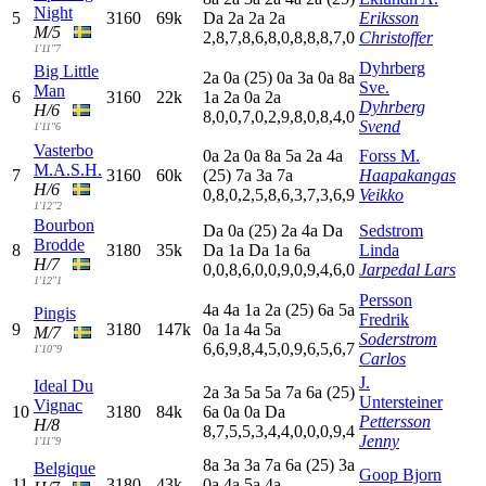
Night
5
3160
69k
D
a
2
a
2
a
2
a
Eriksson
M/5
2,8,7,8,6,8,0,8,8,8,7,0
Christoffer
1'11"7
Dyhrberg
Big Little
2
a
0
a
(25)
0
a
3
a
0
a
8
a
Sve.
Man
6
3160
22k
1
a
2
a
0
a
2
a
Dyhrberg
H/6
8,0,0,7,0,2,9,8,0,8,4,0
Svend
1'11"6
Vasterbo
0
a
2
a
0
a
8
a
5
a
2
a
4
a
Forss M.
M.A.S.H.
7
3160
60k
(25)
7
a
3
a
7
a
Haapakangas
H/6
0,8,0,2,5,8,6,3,7,3,6,9
Veikko
1'12"2
Bourbon
D
a
0
a
(25)
2
a
4
a
D
a
Sedstrom
Brodde
8
3180
35k
D
a
1
a
D
a
1
a
6
a
Linda
H/7
0,0,8,6,0,0,9,0,9,4,6,0
Jarpedal Lars
1'12"1
Persson
4
a
4
a
1
a
2
a
(25)
6
a
5
a
Pingis
Fredrik
9
3180
147k
0
a
1
a
4
a
5
a
M/7
Soderstrom
6,6,9,8,4,5,0,9,6,5,6,7
1'10"9
Carlos
J.
Ideal Du
2
a
3
a
5
a
5
a
7
a
6
a
(25)
Untersteiner
Vignac
10
3180
84k
6
a
0
a
0
a
D
a
Pettersson
H/8
8,7,5,5,3,4,4,0,0,0,9,4
Jenny
1'11"9
8
a
3
a
3
a
7
a
6
a
(25)
3
a
Belgique
Goop Bjorn
11
3180
43k
0
a
4
a
5
a
4
a