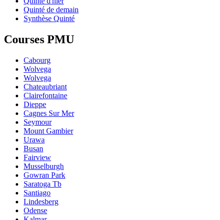
Quinté d'hier
Quinté de demain
Synthèse Quinté
Courses PMU
Cabourg
Wolvega
Wolvega
Chateaubriant
Clairefontaine
Dieppe
Cagnes Sur Mer
Seymour
Mount Gambier
Urawa
Busan
Fairview
Musselburgh
Gowran Park
Saratoga Tb
Santiago
Lindesberg
Odense
Kalmar