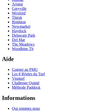
Arjang
Greyville
Wexford
Thirsk
Brighton
Newmarket
Haydock
Delaware Park
Del Mar
The Meadows
Woodbine Tb
Aide
Gagner au PMU
Les 8 Règles du Turf
Visuturf
Challenge Quinté
Méthode Paddock
Informations
Qui sommes nous