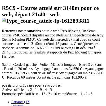
R5C9
- Course attelé sur 3140m pour ce
web, départ
21:40
-
web
Retrouvez nos
pronostics
pour le web
Prix Moving On
9ème
course PMU/Zeturf disputée au trot attelé sur l'
hippodrome de Aby
(5ème Réunion PMU). Ce
web
du mercredi 27 mai 2026 se court
sur une distance de 3140m et réunit 13 partants. Cette épreuve est
dotée de la somme de 16072€. Le
Prix Moving On
débutera à
21:40. Retrouvez les résultats et rapports du Prix Moving On après
l'arrivée.
Sable - Corde à gauche - Volté - Mâles et hongres - Entre 3 et 8 ans
- Recul de 20 mètres: Ayant gagné au moins 34.350 € - Ayant gagné
entre 9.106 € et - Recul de 40 mètres: Ayant gagné au moins 68.700
€ - Recul de 60 mètres: Ayant gagné au moins 163.905 €
pas de pronostic base pour cette course.
Arrivée officielle :
2
-
1
-
9
-
4
-
5
Pronostic spéculatif
base:
13
-
3
-
10
complément:
11
-
2
-
5
Partants (13)